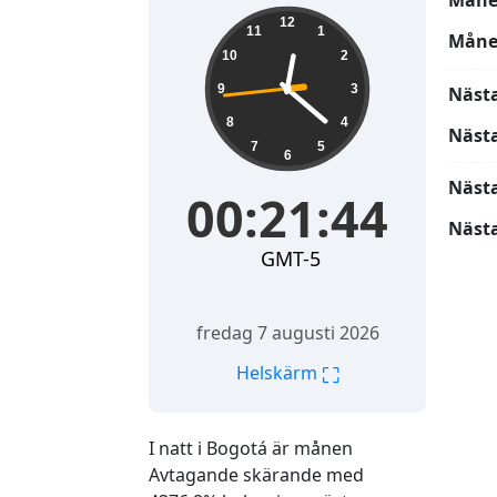
Måne
00:21:45
12
11
1
Måne
10
2
9
3
Näst
8
4
Näst
7
5
6
Näst
00:21:45
Nästa
GMT-5
fredag 7 augusti 2026
⛶
Helskärm
I natt i Bogotá är månen
Avtagande skärande med