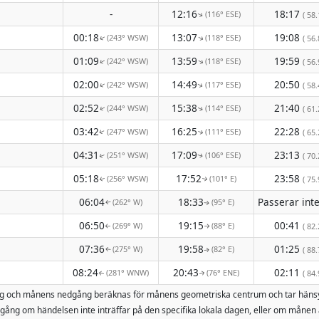
-
12:16
18:17
(116° ESE)
( 58.
↑
00:18
13:07
19:08
(243° WSW)
(118° ESE)
↑
( 56.
↑
01:09
13:59
19:59
(242° WSW)
(118° ESE)
↑
↑
( 56.
02:00
14:49
20:50
(242° WSW)
(117° ESE)
↑
( 58.
↑
02:52
15:38
21:40
(244° WSW)
(114° ESE)
( 61.
↑
↑
03:42
16:25
22:28
(247° WSW)
(111° ESE)
( 65.
↑
↑
04:31
17:09
23:13
(251° WSW)
(106° ESE)
( 70.
↑
↑
05:18
17:52
23:58
(256° WSW)
(101° E)
( 75.
↑
↑
06:04
18:33
(262° W)
(95° E)
↑
↑
06:50
19:15
00:41
(269° W)
(88° E)
( 82.
↑
↑
07:36
19:58
01:25
(275° W)
(82° E)
( 88.
↑
↑
08:24
20:43
02:11
(281° WNW)
(76° ENE)
( 84.
↑
↑
pgång och månens nedgång beräknas för månens geometriska centrum och tar häns
ång om händelsen inte inträffar på den specifika lokala dagen, eller om månen 