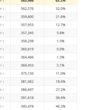
365,966
43.2%
1° )
362,576
32.0%
4° )
359,800
21.6%
4° )
357,953
12.7%
6° )
357,345
5.8%
9° )
358,208
1.5%
1° )
360,619
0.0%
7° )
364,466
1.3%
2° )
369,453
5.1%
1° )
375,150
11.0%
4° )
381,062
18.6%
1° )
386,697
27.2%
4° )
391,618
36.6%
6° )
395,478
46.2%
7° )