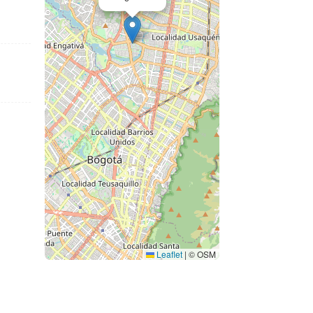
Leaflet
|
© OSM