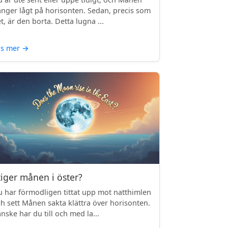
nger lågt på horisonten. Sedan, precis som
t, är den borta. Detta lugna ...
äs mer
→
tiger månen i öster?
 har förmodligen tittat upp mot natthimlen
h sett Månen sakta klättra över horisonten.
nske har du till och med la...