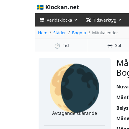
🇸🇪 Klockan.net
Världsklocka
Tidsverktyg
Hem
Städer
Bogotá
Månkalender
⏱️
☀️
Tid
Sol
🌘
Må
Bo
Nuvar
Månf
Belys
Avtagande skärande
Månen