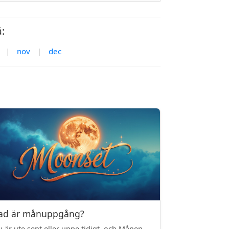
:
|
nov
|
dec
ad är månuppgång?
 är ute sent eller uppe tidigt, och Månen