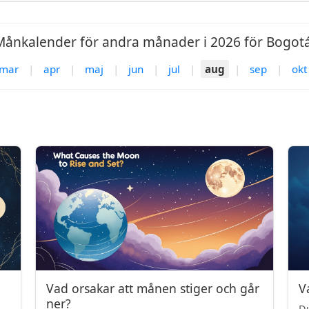
Månkalender för andra månader i 2026 för Bogotá
mar
|
apr
|
maj
|
jun
|
jul
|
aug
|
sep
|
okt
Vad orsakar att månen stiger och går
V
ner?
Du