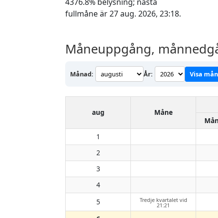
4376.8% belysning; nästa
fullmåne är 27 aug. 2026, 23:18.
Måneuppgång, månnedgång
Månad:
År:
Visa må
aug
Måne
Mån
1
2
3
4
Tredje kvartalet vid
5
21:21