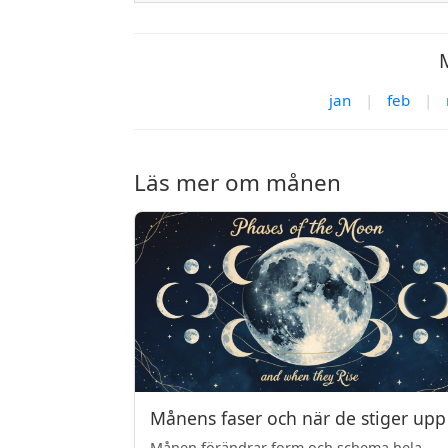
jan
|
feb
|
Läs mer om månen
Månens faser och när de stiger upp
Månen förändrar form och schema hela