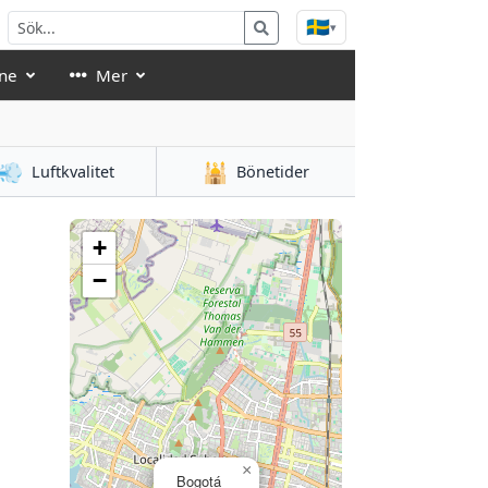
🇸🇪
▾
ne
Mer
💨
🕌
Luftkvalitet
Bönetider
+
−
×
Bogotá