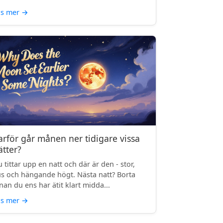
äs mer
→
arför går månen ner tidigare vissa
ätter?
 tittar upp en natt och där är den - stor,
us och hängande högt. Nästa natt? Borta
nan du ens har ätit klart midda...
äs mer
→