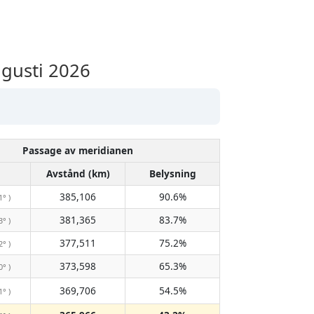
gusti 2026
Passage av meridianen
Avstånd (km)
Belysning
385,106
90.6%
1° )
381,365
83.7%
3° )
377,511
75.2%
2° )
373,598
65.3%
0° )
369,706
54.5%
1° )