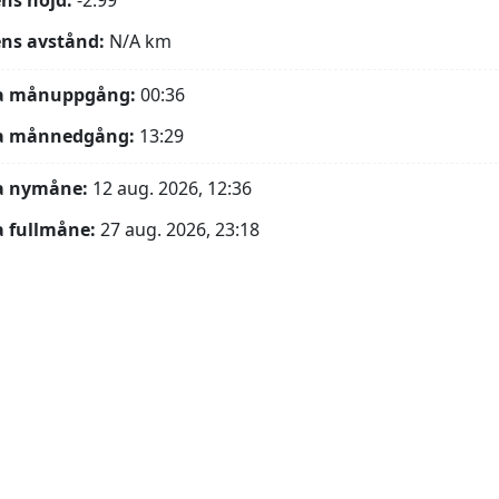
ns höjd:
-2.99°
ns avstånd:
N/A
km
a månuppgång:
00:36
a månnedgång:
13:29
a nymåne:
12 aug. 2026, 12:36
 fullmåne:
27 aug. 2026, 23:18