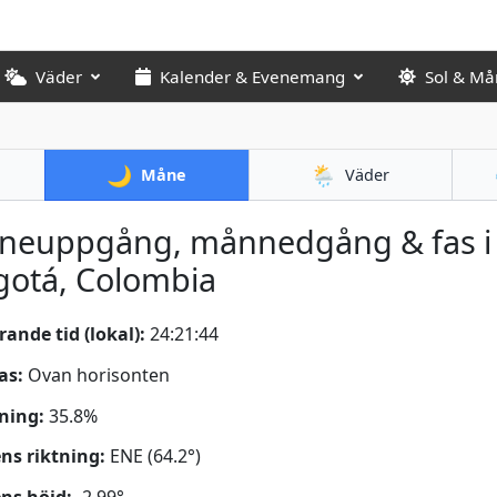
Väder
Kalender & Evenemang
Sol & Må
🌙
🌦️
Måne
Väder
neuppgång, månnedgång & fas i
gotá, Colombia
ande tid (lokal):
24:21:45
as:
Ovan horisonten
ning:
35.8%
s riktning:
ENE (64.2°)