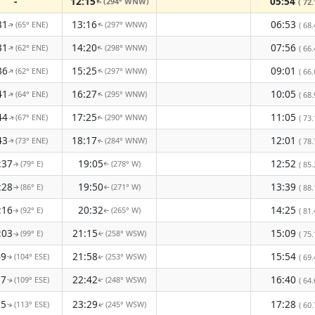
-
12:15
05:54
(294° WNW)
( 72.
↑
31
13:16
06:53
(65° ENE)
(297° WNW)
( 68.
↑
↑
31
14:20
07:56
(62° ENE)
(298° WNW)
↑
↑
( 66.
36
15:25
09:01
(62° ENE)
(297° WNW)
↑
( 66.
↑
41
16:27
10:05
(64° ENE)
(295° WNW)
( 68.
↑
↑
44
17:25
11:05
(67° ENE)
(290° WNW)
( 73.
↑
↑
43
18:17
12:01
(73° ENE)
(284° WNW)
( 78.
↑
↑
:37
19:05
12:52
(79° E)
(278° W)
( 85.
↑
↑
:28
19:50
13:39
(86° E)
(271° W)
( 88.
↑
↑
:16
20:32
14:25
(92° E)
(265° W)
( 81.
↑
↑
:03
21:15
15:09
(99° E)
(258° WSW)
( 75.
↑
↑
49
21:58
15:54
(104° ESE)
(253° WSW)
( 69.
↑
↑
37
22:42
16:40
(109° ESE)
(248° WSW)
( 64.
↑
↑
25
23:29
17:28
(113° ESE)
(245° WSW)
( 60.
↑
↑