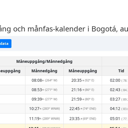
 och månfas-kalender i Bogotá, au
ndata
Måneuppgång/Månnedgång
euppgång
Månnedgång
Måneuppgång
Tid
08:08
20:35
02:00
(264° W)
(92° E)
( 78.
↑
↑
08:53
21:16
02:43
(271° W)
(86° E)
( 84.
↑
↑
09:39
21:59
03:27
(277° W)
(80° E)
( 89.
↑
↑
10:27
22:45
04:12
(283° WNW)
(74° ENE)
( 83.
↑
↑
11:19
23:35
05:01
(289° WNW)
(69° ENE)
( 77.
↑
↑