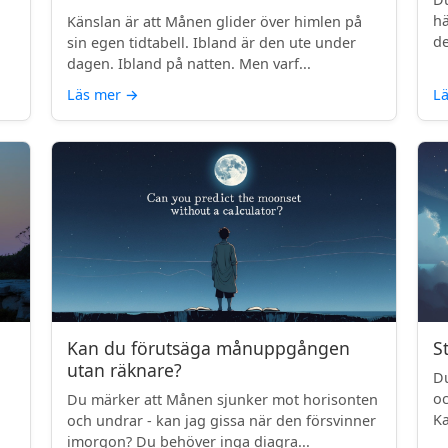
.
hä
Känslan är att Månen glider över himlen på
de
sin egen tidtabell. Ibland är den ute under
dagen. Ibland på natten. Men varf...
Läs mer
→
L
Kan du förutsäga månuppgången
S
utan räknare?
Du
oc
Du märker att Månen sjunker mot horisonten
Ka
och undrar - kan jag gissa när den försvinner
imorgon? Du behöver inga diagra...