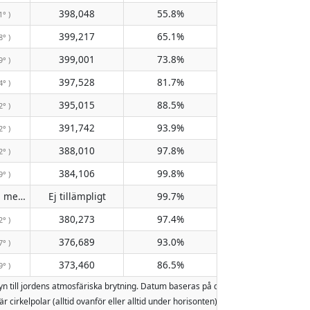
398,048
55.8%
1° )
399,217
65.1%
8° )
399,001
73.8%
9° )
397,528
81.7%
4° )
395,015
88.5%
2° )
391,742
93.9%
2° )
388,010
97.8%
2° )
384,106
99.8%
9° )
Passerar inte meridianen
Ej tillämpligt
99.7%
( Ej tillämpligt )
380,273
97.4%
2° )
376,689
93.0%
7° )
373,460
86.5%
9° )
yn till jordens atmosfäriska brytning. Datum baseras på den gregorianska kale
är cirkelpolar (alltid ovanför eller alltid under horisonten). Två månuppgångar