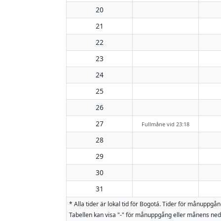
20
21
22
23
24
25
26
27
Fullmåne vid 23:18
28
29
30
31
* Alla tider är lokal tid för Bogotá. Tider för månup
Tabellen kan visa "-" för månuppgång eller månens nedg