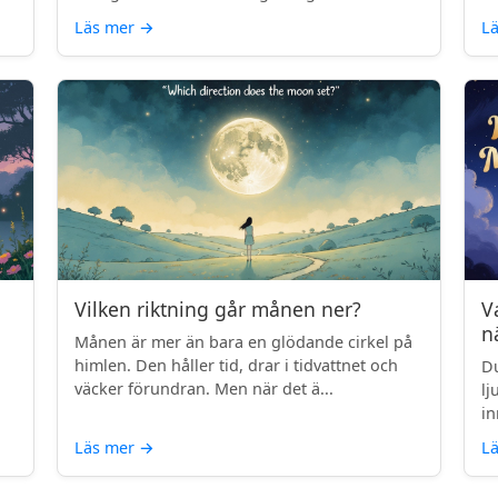
Läs mer
→
L
Vilken riktning går månen ner?
V
n
Månen är mer än bara en glödande cirkel på
himlen. Den håller tid, drar i tidvattnet och
Du
väcker förundran. Men när det ä...
lj
in
Läs mer
→
L