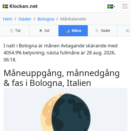
🇸🇪
🇸🇪 Klockan.net
▾
Hem
Städer
Bologna
Månkalender
⏱️
Tid
☀️
Sol
🌙
Måne
🌦️
Väder
💨
I natt i Bologna är månen Avtagande skärande med
4054.9% belysning; nästa fullmåne är 28 aug. 2026,
06:18.
Måneuppgång, månnedgång
& fas i Bologna, Italien
🌘