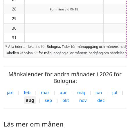
28
Fullmåne vid 06:18
29
30
31
* Alla tider är lokal tid för Bologna. Tider för månuppgång och månens ned
Tabellen kan visa "-" för månuppgång eller månens nedgång om händelsen inte
Månkalender för andra månader i 2026 för
Bologna:
jan
|
feb
|
mar
|
apr
|
maj
|
jun
|
jul
|
aug
|
sep
|
okt
|
nov
|
dec
Läs mer om månen