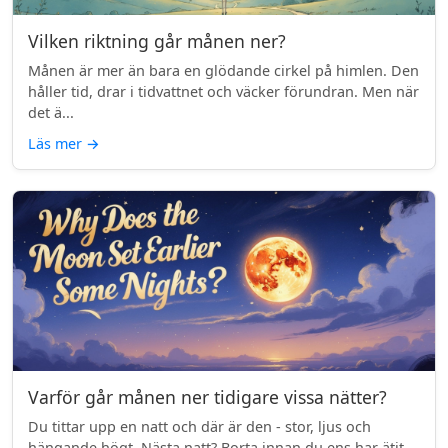
Vilken riktning går månen ner?
Månen är mer än bara en glödande cirkel på himlen. Den
håller tid, drar i tidvattnet och väcker förundran. Men när
det ä...
Läs mer
→
Varför går månen ner tidigare vissa nätter?
Du tittar upp en natt och där är den - stor, ljus och
hängande högt. Nästa natt? Borta innan du ens har ätit