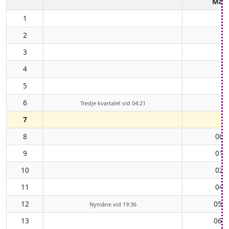
Mån
1
2
3
4
5
6
Tredje kvartalet vid 04:21
7
8
00:
9
01:
10
02:
11
04:
12
05:3
Nymåne vid 19:36
13
06:5