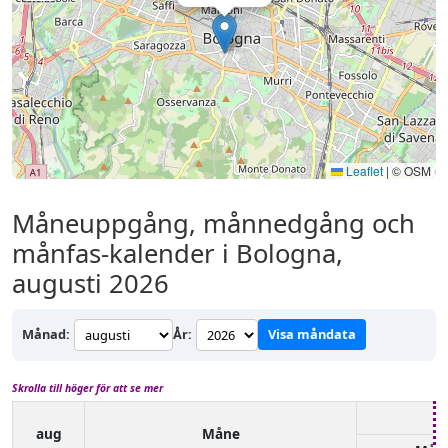
Leaflet
|
© OSM
Måneuppgång, månnedgång och
månfas-kalender i Bologna,
augusti 2026
Månad:
År:
Visa måndata
Skrolla till höger för att se mer
aug
Måne