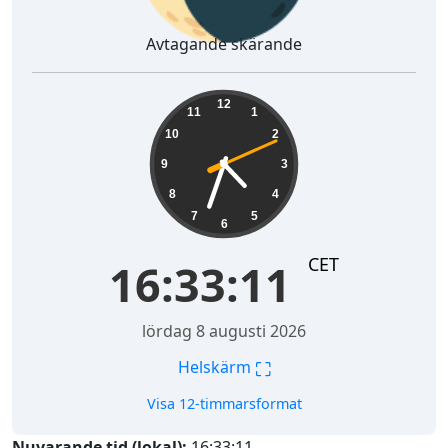
Avtagande skärande
16:33:12
12
11
1
10
2
9
3
8
4
7
5
6
CET
16:33:12
lördag 8 augusti 2026
⛶
Helskärm
Visa 12-timmarsformat
Nuvarande tid (lokal):
16:33:12