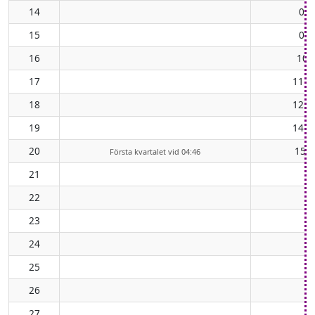
14
08:
15
09:
16
10:
17
11:4
18
12:5
19
14:0
20
15:1
Första kvartalet vid 04:46
21
22
23
24
25
26
27