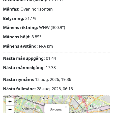
Månfas:
Ovan horisonten
Belysning:
21.1%
Månens riktning:
WNW (300.9°)
Månens höjd:
8.85°
Månens avstånd:
N/A
km
Nästa månuppgång:
01:44
Nästa månnedgång:
17:38
Nästa nymåne:
12 aug. 2026, 19:36
Nästa fullmåne:
28 aug. 2026, 06:18
+
×
−
Bologna