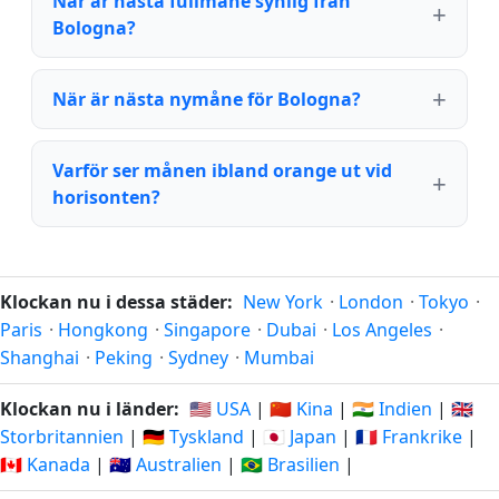
När är nästa fullmåne synlig från
Bologna?
När är nästa nymåne för Bologna?
Varför ser månen ibland orange ut vid
horisonten?
Klockan nu i dessa städer:
New York
·
London
·
Tokyo
·
Paris
·
Hongkong
·
Singapore
·
Dubai
·
Los Angeles
·
Shanghai
·
Peking
·
Sydney
·
Mumbai
Klockan nu i länder:
🇺🇸 USA
|
🇨🇳 Kina
|
🇮🇳 Indien
|
🇬🇧
Storbritannien
|
🇩🇪 Tyskland
|
🇯🇵 Japan
|
🇫🇷 Frankrike
|
🇨🇦 Kanada
|
🇦🇺 Australien
|
🇧🇷 Brasilien
|