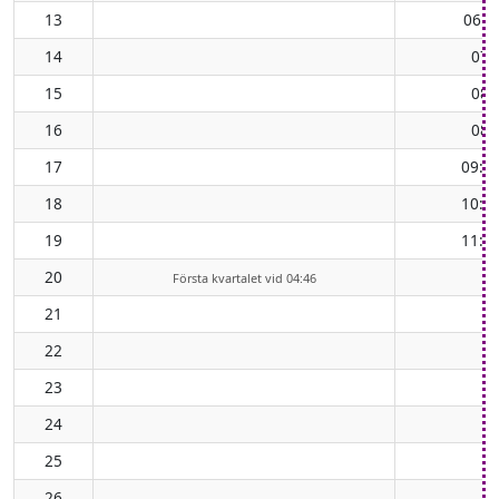
13
06:2
14
07:
15
08:
16
08:
17
09:3
18
10:2
19
11:0
20
Första kvartalet vid 04:46
21
22
23
24
25
26