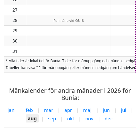
27
28
Fullmåne vid 06:18
29
30
31
* Alla tider är lokal tid för Bunia. Tider för månuppgång och månens nedgå
Tabellen kan visa "-" för månuppgång eller månens nedgång om händelsen inte
Månkalender för andra månader i 2026 för
Bunia:
jan
|
feb
|
mar
|
apr
|
maj
|
jun
|
jul
|
aug
|
sep
|
okt
|
nov
|
dec