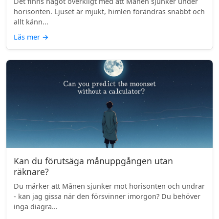
Det finns något overkligt med att Månen sjunker under
horisonten. Ljuset är mjukt, himlen förändras snabbt och
allt känn...
Läs mer
→
Kan du förutsäga månuppgången utan
räknare?
Du märker att Månen sjunker mot horisonten och undrar
- kan jag gissa när den försvinner imorgon? Du behöver
inga diagra...