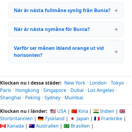
När är nästa fullmåne synlig från Bunia?
När är nästa nymåne för Bunia?
Varför ser månen ibland orange ut vid
horisonten?
Klockan nu i dessa städer:
New York
·
London
·
Tokyo
·
Paris
·
Hongkong
·
Singapore
·
Dubai
·
Los Angeles
·
Shanghai
·
Peking
·
Sydney
·
Mumbai
Klockan nu i länder:
🇺🇸 USA
|
🇨🇳 Kina
|
🇮🇳 Indien
|
🇬🇧
Storbritannien
|
🇩🇪 Tyskland
|
🇯🇵 Japan
|
🇫🇷 Frankrike
|
🇨🇦 Kanada
|
🇦🇺 Australien
|
🇧🇷 Brasilien
|