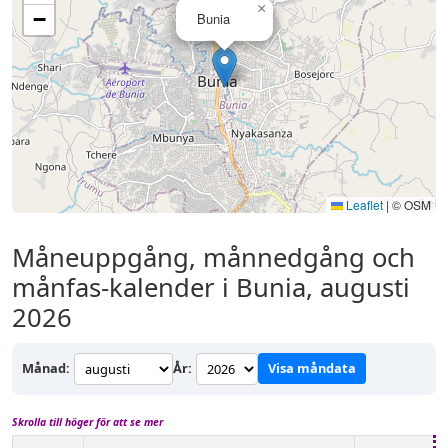
×
−
Bunia
Leaflet
|
© OSM
Måneuppgång, månnedgång och
månfas-kalender i Bunia, augusti
2026
Månad:
År:
Visa måndata
Skrolla till höger för att se mer