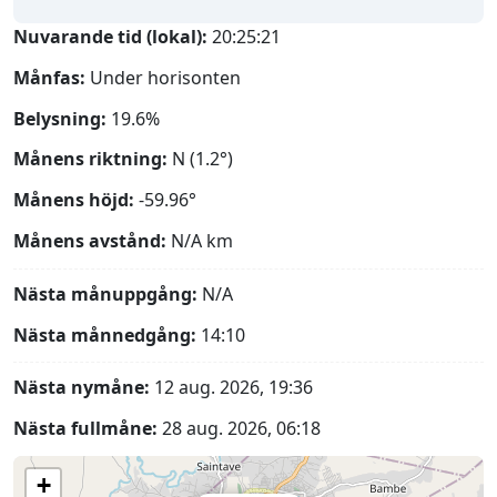
Nuvarande tid (lokal):
20:25:22
Månfas:
Under horisonten
Belysning:
19.6%
Månens riktning:
N (1.2°)
Månens höjd:
-59.96°
Månens avstånd:
N/A
km
Nästa månuppgång:
N/A
Nästa månnedgång:
14:10
Nästa nymåne:
12 aug. 2026, 19:36
Nästa fullmåne:
28 aug. 2026, 06:18
+