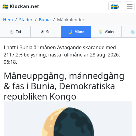
🇸🇪
🇸🇪 Klockan.net
▾
Hem
Städer
Bunia
Månkalender
⏱️
Tid
☀️
Sol
🌙
Måne
🌦️
Väder
💨
I natt i Bunia är månen Avtagande skärande med
2117.2% belysning; nästa fullmåne är 28 aug. 2026,
06:18.
Måneuppgång, månnedgång
& fas i Bunia, Demokratiska
republiken Kongo
🌘