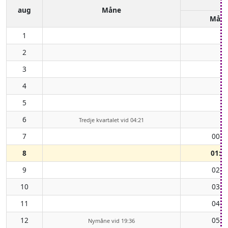
aug
Måne
Mån
1
2
3
4
5
6
Tredje kvartalet vid 04:21
7
00:2
8
01:2
9
02:2
10
03:3
11
04:3
12
05:3
Nymåne vid 19:36