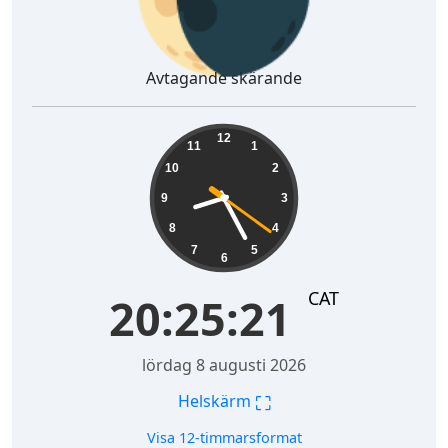
Avtagande skärande
20:25:22
12
11
1
10
2
9
3
8
4
7
5
6
CAT
20:25:22
lördag 8 augusti 2026
⛶
Helskärm
Visa 12-timmarsformat