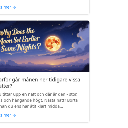
äs mer
→
arför går månen ner tidigare vissa
ätter?
 tittar upp en natt och där är den - stor,
us och hängande högt. Nästa natt? Borta
nan du ens har ätit klart midda...
äs mer
→