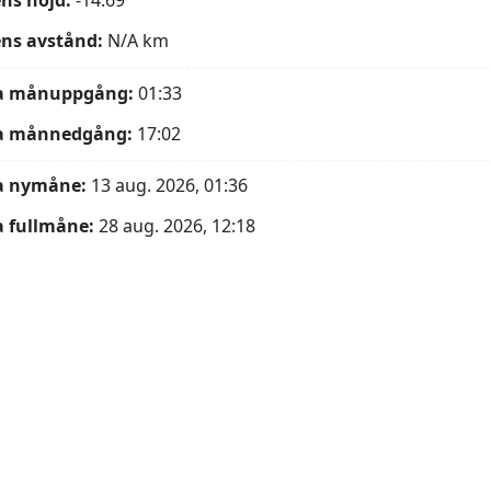
ns höjd:
-14.69°
ns avstånd:
N/A
km
a månuppgång:
01:33
a månnedgång:
17:02
a nymåne:
13 aug. 2026, 01:36
 fullmåne:
28 aug. 2026, 12:18