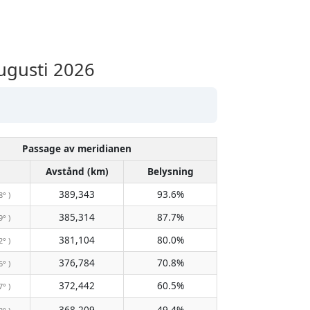
ugusti 2026
Passage av meridianen
Avstånd (km)
Belysning
389,343
93.6%
8° )
385,314
87.7%
9° )
381,104
80.0%
2° )
376,784
70.8%
6° )
372,442
60.5%
7° )
368,209
49.4%