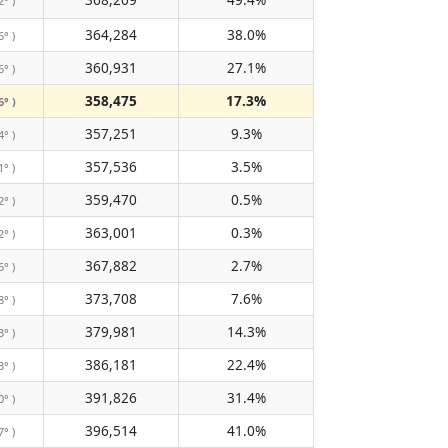
2° )
364,284
38.0%
6° )
360,931
27.1%
6° )
358,475
17.3%
6° )
357,251
9.3%
4° )
357,536
3.5%
1° )
359,470
0.5%
2° )
363,001
0.3%
2° )
367,882
2.7%
6° )
373,708
7.6%
8° )
379,981
14.3%
3° )
386,181
22.4%
3° )
391,826
31.4%
0° )
396,514
41.0%
7° )