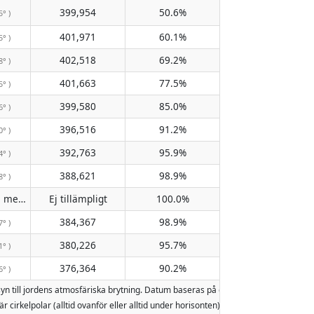
399,954
50.6%
5° )
401,971
60.1%
5° )
402,518
69.2%
8° )
401,663
77.5%
5° )
399,580
85.0%
6° )
396,516
91.2%
0° )
392,763
95.9%
4° )
388,621
98.9%
8° )
Passerar inte meridianen
Ej tillämpligt
100.0%
( Ej tillämpligt )
384,367
98.9%
7° )
380,226
95.7%
1° )
376,364
90.2%
6° )
syn till jordens atmosfäriska brytning. Datum baseras på den gregorianska kal
är cirkelpolar (alltid ovanför eller alltid under horisonten). Två månuppgångar