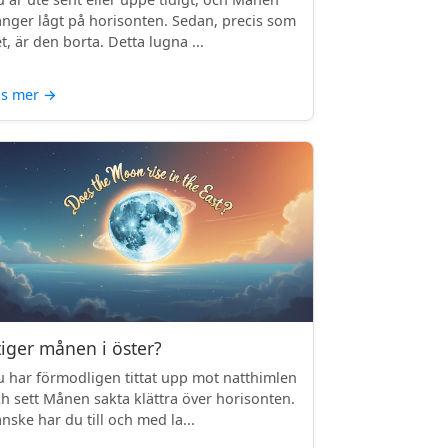
nger lågt på horisonten. Sedan, precis som
t, är den borta. Detta lugna ...
äs mer
→
tiger månen i öster?
 har förmodligen tittat upp mot natthimlen
h sett Månen sakta klättra över horisonten.
nske har du till och med la...