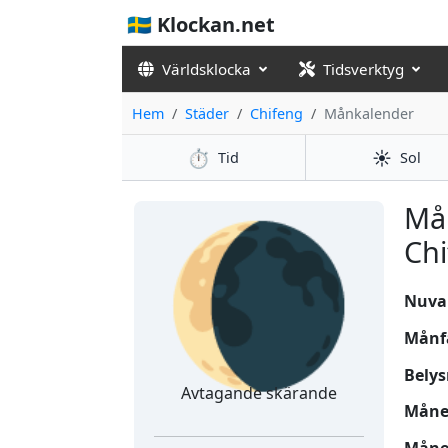
🇸🇪 Klockan.net
Världsklocka
Tidsverktyg
Hem
Städer
Chifeng
Månkalender
⏱️
☀️
Tid
Sol
🌘
Må
Chi
Nuvar
Månf
Belys
Avtagande skärande
Månen