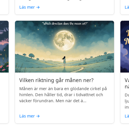
Läs mer
→
L
Vilken riktning går månen ner?
V
n
Månen är mer än bara en glödande cirkel på
himlen. Den håller tid, drar i tidvattnet och
Du
väcker förundran. Men när det ä...
lj
in
Läs mer
→
L