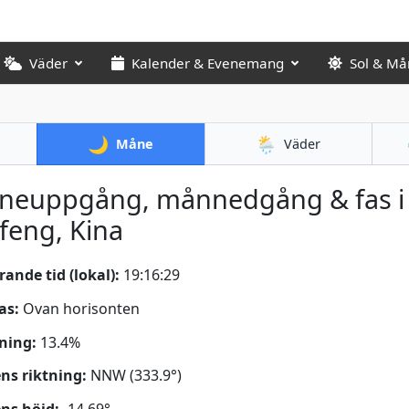
Väder
Kalender & Evenemang
Sol & Må
🌙
🌦️
Måne
Väder
neuppgång, månnedgång & fas i
feng, Kina
ande tid (lokal):
19:16:31
as:
Ovan horisonten
ning:
13.4%
s riktning:
NNW (333.9°)