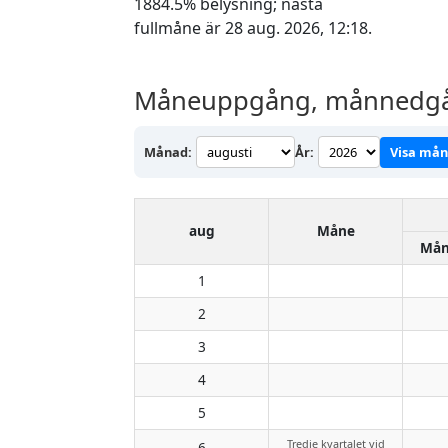
1884.5% belysning; nästa
fullmåne är 28 aug. 2026, 12:18.
Måneuppgång, månnedgång
Månad:
År:
Visa må
aug
Måne
Mån
1
2
3
4
5
Tredje kvartalet vid
6