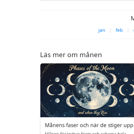
M
jan
|
feb
|
Läs mer om månen
Månens faser och när de stiger upp
Månen förändrar form och schema hela