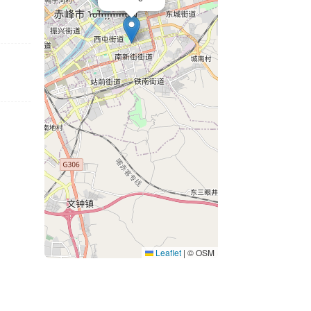
Leaflet
|
© OSM