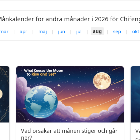
ånkalender för andra månader i 2026 för Chifen
mar
|
apr
|
maj
|
jun
|
jul
|
aug
|
sep
|
okt
Vad orsakar att månen stiger och går
V
ner?
Du