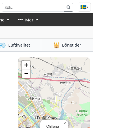
🇸🇪
▾
ne
Mer
💨
🕌
Luftkvalitet
Bönetider
+
−
×
Chifeng