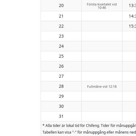
Första kvartalet vid
20
13:
10:46
21
14:
22
15:
23
24
25
26
27
28
Fullmåne vid 12:18
29
30
31
* Alla tider är lokal tid för Chifeng. Tider för månu
Tabellen kan visa "-" för månuppgång eller månens nedg