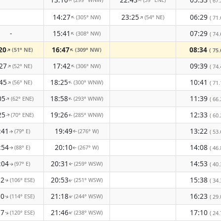
↑
↑
( 67.
14:27
23:25
06:29
(305° NW)
(54° NE)
↑
↑
( 71.
-
15:41
07:29
(308° NW)
↑
( 74.
20
16:47
08:34
(51° NE)
(309° NW)
↑
↑
( 75.
27
17:42
09:39
(52° NE)
(306° NW)
↑
↑
( 74.
45
18:25
10:41
(56° NE)
(300° WNW)
↑
↑
( 71.
05
18:58
11:39
(62° ENE)
(293° WNW)
↑
( 66.
↑
25
19:26
12:33
(70° ENE)
(285° WNW)
( 60.
↑
↑
:41
19:49
13:22
(79° E)
(276° W)
( 53.
↑
↑
:54
20:10
14:08
(88° E)
(267° W)
( 46.
↑
↑
:04
20:31
14:53
(97° E)
(259° WSW)
( 40.
↑
↑
12
20:53
15:38
(106° ESE)
(251° WSW)
( 34.
↑
↑
20
21:18
16:23
(114° ESE)
(244° WSW)
( 29.
↑
↑
27
21:46
17:10
(120° ESE)
(238° WSW)
↑
↑
( 24.