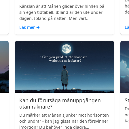
.
hä
Känslan är att Månen glider över himlen på
de
sin egen tidtabell. Ibland är den ute under
dagen. Ibland på natten. Men varf...
Läs mer
→
L
Kan du förutsäga månuppgången
S
utan räknare?
Du
oc
Du märker att Månen sjunker mot horisonten
Ka
och undrar - kan jag gissa när den försvinner
imorgon? Du behöver inga diagra...