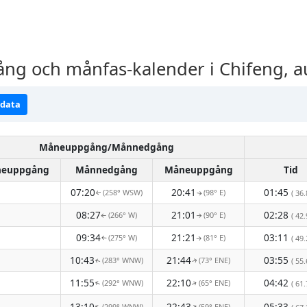
 och månfas-kalender i Chifeng, a
ndata
Måneuppgång/Månnedgång
euppgång
Månnedgång
Måneuppgång
Tid
07:20
20:41
01:45
(258° WSW)
(98° E)
( 36.
↑
↑
08:27
21:01
02:28
(266° W)
(90° E)
( 42.
↑
↑
09:34
21:21
03:11
(275° W)
(81° E)
( 49.
↑
↑
10:43
21:44
03:55
(283° WNW)
(73° ENE)
( 55.
↑
↑
11:55
22:10
04:42
(292° WNW)
(65° ENE)
( 61.
↑
↑
13:10
22:43
05:33
(299° WNW)
(59° ENE)