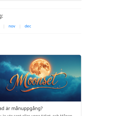
g:
|
nov
|
dec
ad är månuppgång?
 är ute sent eller uppe tidigt, och Månen