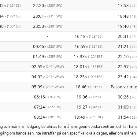
32
22:20
17:58
(125° SE)
(233° SW)
↑
↑
( 21.
34
23:01
18:48
(129° SE)
(231° SW)
↑
↑
( 19.
30
23:50
19:40
(130° SE)
(230° SW)
↑
↑
( 18.
-
16:18
20:31
(129° SE)
↑
( 19.
00:46
16:59
21:21
(232° SW)
(126° SE)
↑
↑
( 21.
01:49
17:33
22:10
(235° SW)
(122° ESE)
↑
↑
( 25.
02:55
18:01
22:57
(240° WSW)
(116° ESE)
↑
( 29.
↑
04:02
18:25
23:42
(247° WSW)
(109° ESE)
( 34.
↑
↑
05:09
18:46
(255° WSW)
(101° E)
↑
↑
06:16
19:06
00:26
(263° W)
(92° E)
( 40.
↑
↑
07:24
19:27
01:09
(272° W)
(84° E)
( 47.
↑
↑
08:34
19:49
01:54
(281° W)
(76° ENE)
( 53.
↑
↑
ppgång och månens nedgång beräknas för månens geometriska centrum och tar hän
ång om händelsen inte inträffar på den specifika lokala dagen, eller om månen 