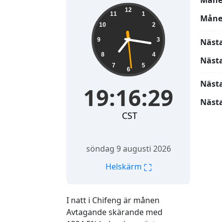
Måne
19:16:31
12
11
1
Måne
10
2
9
3
Näst
8
4
Näst
7
5
6
Näst
19:16:31
Nästa
CST
söndag 9 augusti 2026
⛶
Helskärm
I natt i Chifeng är månen
Avtagande skärande med