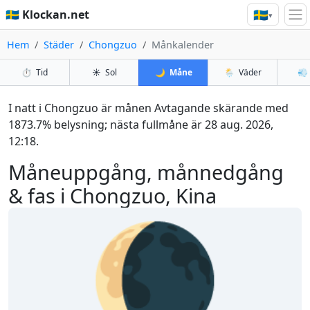
🇸🇪
🇸🇪 Klockan.net
▾
Hem
Städer
Chongzuo
Månkalender
⏱️
Tid
☀️
Sol
🌙
Måne
🌦️
Väder
💨
I natt i Chongzuo är månen Avtagande skärande med
1873.7% belysning; nästa fullmåne är 28 aug. 2026,
12:18.
Måneuppgång, månnedgång
& fas i Chongzuo, Kina
🌘