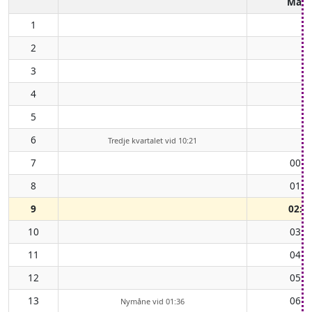
Mån
1
2
3
4
5
6
Tredje kvartalet vid 10:21
7
00:2
8
01:1
9
02:1
10
03:2
11
04:3
12
05:3
13
06:4
Nymåne vid 01:36