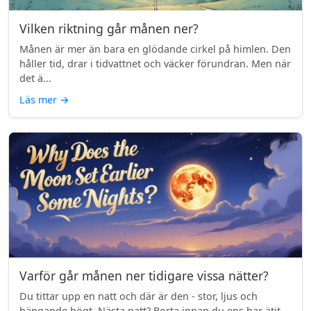
Vilken riktning går månen ner?
Månen är mer än bara en glödande cirkel på himlen. Den
håller tid, drar i tidvattnet och väcker förundran. Men när
det ä...
Läs mer
→
Varför går månen ner tidigare vissa nätter?
Du tittar upp en natt och där är den - stor, ljus och
hängande högt. Nästa natt? Borta innan du ens har ätit