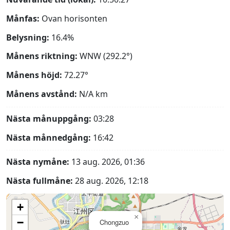
Månfas:
Ovan horisonten
Belysning:
16.4%
Månens riktning:
WNW (292.2°)
Månens höjd:
72.27°
Månens avstånd:
N/A
km
Nästa månuppgång:
03:28
Nästa månnedgång:
16:42
Nästa nymåne:
13 aug. 2026, 01:36
Nästa fullmåne:
28 aug. 2026, 12:18
+
×
−
Chongzuo