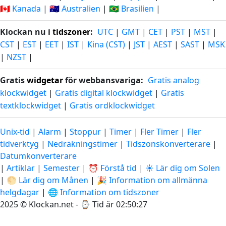
🇨🇦 Kanada
|
🇦🇺 Australien
|
🇧🇷 Brasilien
|
Klockan nu i
tidszoner
:
UTC
|
GMT
|
CET
|
PST
|
MST
|
CST
|
EST
|
EET
|
IST
|
Kina (CST)
|
JST
|
AEST
|
SAST
|
MSK
|
NZST
|
Gratis
widgetar
för webbansvariga:
Gratis analog
klockwidget
|
Gratis digital klockwidget
|
Gratis
textklockwidget
|
Gratis ordklockwidget
Unix-tid
|
Alarm
|
Stoppur
|
Timer
|
Fler Timer
|
Fler
tidverktyg
|
Nedräkningstimer
|
Tidszonskonverterare
|
Datumkonverterare
|
Artiklar
|
Semester
|
⏰ Förstå tid
|
☀️ Lär dig om Solen
|
🌕 Lär dig om Månen
|
🎉 Information om allmänna
helgdagar
|
🌐 Information om tidszoner
2025 © Klockan.net - ⌚
Tid är 02:50:28