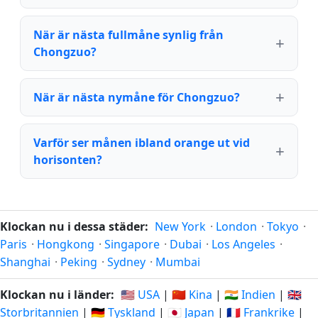
När är nästa fullmåne synlig från
Chongzuo?
När är nästa nymåne för Chongzuo?
Varför ser månen ibland orange ut vid
horisonten?
Klockan nu i dessa städer:
New York
·
London
·
Tokyo
·
Paris
·
Hongkong
·
Singapore
·
Dubai
·
Los Angeles
·
Shanghai
·
Peking
·
Sydney
·
Mumbai
Klockan nu i länder:
🇺🇸 USA
|
🇨🇳 Kina
|
🇮🇳 Indien
|
🇬🇧
Storbritannien
|
🇩🇪 Tyskland
|
🇯🇵 Japan
|
🇫🇷 Frankrike
|