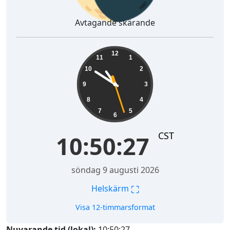
Avtagande skärande
10:50:28
12
11
1
10
2
9
3
8
4
7
5
6
CST
10:50:28
söndag 9 augusti 2026
⛶
Helskärm
Visa 12-timmarsformat
Nuvarande tid (lokal):
10:50:28