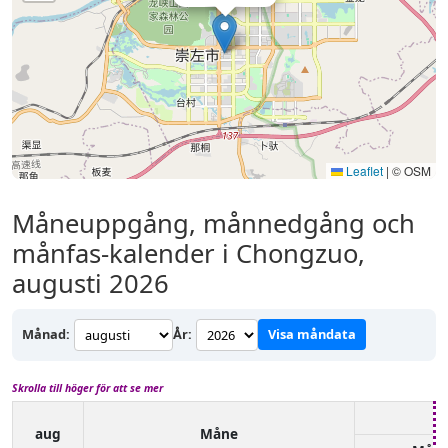
Leaflet
|
© OSM
Måneuppgång, månnedgång och
månfas-kalender i Chongzuo,
augusti 2026
Månad:
År:
Visa måndata
Skrolla till höger för att se mer
aug
Måne