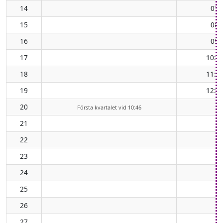
14
07:
15
08:
16
09:
17
10:3
18
11:3
19
12:2
20
Första kvartalet vid 10:46
21
22
23
24
25
26
27