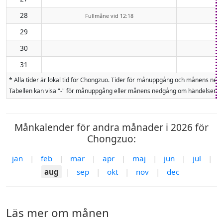
28
Fullmåne vid 12:18
29
30
31
* Alla tider är lokal tid för Chongzuo. Tider för månuppgång och månens n
Tabellen kan visa "-" för månuppgång eller månens nedgång om händelsen inte
Månkalender för andra månader i 2026 för
Chongzuo:
jan
|
feb
|
mar
|
apr
|
maj
|
jun
|
jul
|
aug
|
sep
|
okt
|
nov
|
dec
Läs mer om månen