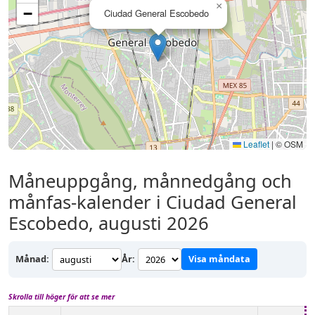
×
−
Ciudad General Escobedo
Leaflet
|
© OSM
Måneuppgång, månnedgång och
månfas-kalender i Ciudad General
Escobedo, augusti 2026
Månad:
År:
Visa måndata
Skrolla till höger för att se mer