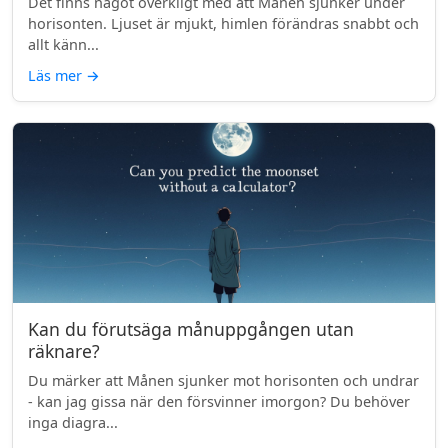
Det finns något overkligt med att Månen sjunker under
horisonten. Ljuset är mjukt, himlen förändras snabbt och
allt känn...
Läs mer
→
Kan du förutsäga månuppgången utan
räknare?
Du märker att Månen sjunker mot horisonten och undrar
- kan jag gissa när den försvinner imorgon? Du behöver
inga diagra...