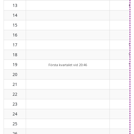
13
07
14
0
15
0
16
1
17
11
18
12
19
12
Första kvartalet vid 20:46
20
21
22
23
24
25
26