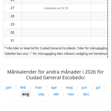
27
Fullmåne vid 22:18
28
29
30
31
* Alla tider är lokal tid för Ciudad General Escobedo. Tider för månuppgå
Tabellen kan visa "-" för månuppgång eller månens nedgång om händelsen inte
Månkalender för andra månader i 2026 för
Ciudad General Escobedo:
jan
|
feb
|
mar
|
apr
|
maj
|
jun
|
jul
|
aug
|
sep
|
okt
|
nov
|
dec