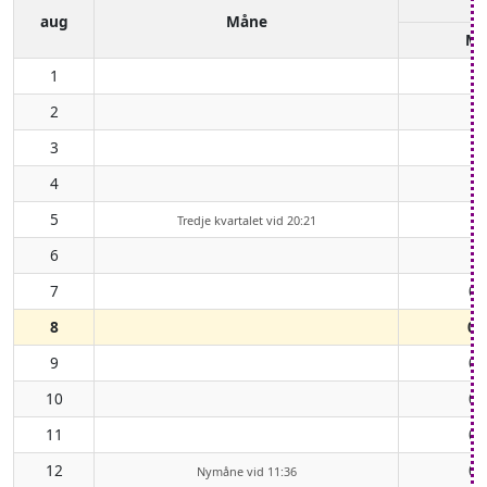
aug
Måne
Må
1
2
3
4
5
Tredje kvartalet vid 20:21
6
7
00
8
01
9
02
10
03
11
04
12
06
Nymåne vid 11:36