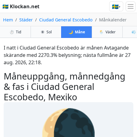
🇸🇪
🇸🇪 Klockan.net
▾
Hem
Städer
Ciudad General Escobedo
Månkalender
⏱️
Tid
☀️
Sol
🌙
Måne
🌦️
Väder
💨
I natt i Ciudad General Escobedo är månen Avtagande
skärande med 2270.3% belysning; nästa fullmåne är 27
aug. 2026, 22:18.
Måneuppgång, månnedgång
& fas i Ciudad General
Escobedo, Mexiko
🌘