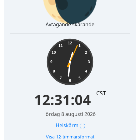
Avtagande skärande
12:31:05
12
11
1
10
2
9
3
8
4
7
5
6
CST
12:31:05
lördag 8 augusti 2026
⛶
Helskärm
Visa 12-timmarsformat