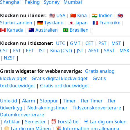
Shanghai
·
Peking
·
Sydney
·
Mumbai
Klockan nu i länder:
🇺🇸 USA
|
🇨🇳 Kina
|
🇮🇳 Indien
|
🇬🇧
Storbritannien
|
🇩🇪 Tyskland
|
🇯🇵 Japan
|
🇫🇷 Frankrike
|
🇨🇦 Kanada
|
🇦🇺 Australien
|
🇧🇷 Brasilien
|
Klockan nu i
tidszoner
:
UTC
|
GMT
|
CET
|
PST
|
MST
|
CST
|
EST
|
EET
|
IST
|
Kina (CST)
|
JST
|
AEST
|
SAST
|
MSK
|
NZST
|
Gratis
widgetar
för webbansvariga:
Gratis analog
klockwidget
|
Gratis digital klockwidget
|
Gratis
textklockwidget
|
Gratis ordklockwidget
Unix-tid
|
Alarm
|
Stoppur
|
Timer
|
Fler Timer
|
Fler
tidverktyg
|
Nedräkningstimer
|
Tidszonskonverterare
|
Datumkonverterare
|
Artiklar
|
Semester
|
⏰ Förstå tid
|
☀️ Lär dig om Solen
|
🌕 Lär dig om Månen
|
🎉 Information om allmänna