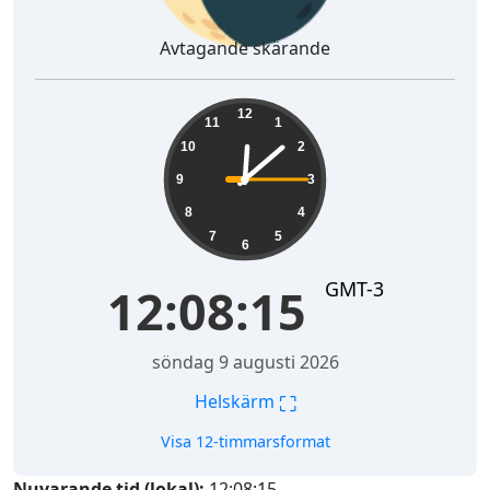
Avtagande skärande
12:08:16
12
11
1
10
2
9
3
8
4
7
5
6
GMT-3
12:08:16
söndag 9 augusti 2026
⛶
Helskärm
Visa 12-timmarsformat
Nuvarande tid (lokal):
12:08:16