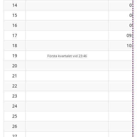
14
07:
15
08:
16
09:
17
09:3
18
10:0
19
Första kvartalet vid 23:46
20
21
22
23
24
25
26
27