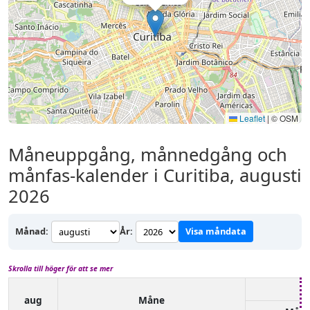
Leaflet
|
© OSM
Måneuppgång, månnedgång och
månfas-kalender i Curitiba, augusti
2026
Månad:
År:
Visa måndata
Skrolla till höger för att se mer
aug
Måne