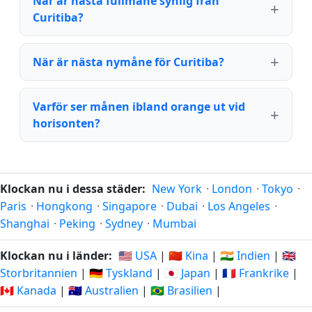
När är nästa fullmåne synlig från
Curitiba?
När är nästa nymåne för Curitiba?
Varför ser månen ibland orange ut vid
horisonten?
Klockan nu i dessa städer:
New York
·
London
·
Tokyo
·
Paris
·
Hongkong
·
Singapore
·
Dubai
·
Los Angeles
·
Shanghai
·
Peking
·
Sydney
·
Mumbai
Klockan nu i länder:
🇺🇸 USA
|
🇨🇳 Kina
|
🇮🇳 Indien
|
🇬🇧
Storbritannien
|
🇩🇪 Tyskland
|
🇯🇵 Japan
|
🇫🇷 Frankrike
|
🇨🇦 Kanada
|
🇦🇺 Australien
|
🇧🇷 Brasilien
|