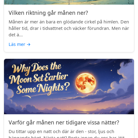
Vilken riktning går månen ner?
Månen är mer än bara en glödande cirkel på himlen. Den
håller tid, drar i tidvattnet och väcker förundran. Men när
det ä...
Läs mer
→
Varför går månen ner tidigare vissa nätter?
Du tittar upp en natt och där är den - stor, ljus och
hängande högt. Nästa natt? Borta innan du ens har ätit