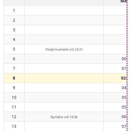
Mån
1
2
3
4
5
Tredje kvartalet vid 23:21
6
00:4
7
01:5
8
02:5
9
04:0
10
05:0
11
05:5
12
06:4
Nymåne vid 14:36
13
07:2