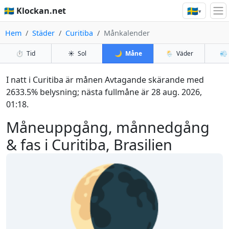
🇸🇪
🇸🇪 Klockan.net
▾
Hem
Städer
Curitiba
Månkalender
⏱️
Tid
☀️
Sol
🌙
Måne
🌦️
Väder
💨
I natt i Curitiba är månen Avtagande skärande med
2633.5% belysning; nästa fullmåne är 28 aug. 2026,
01:18.
Måneuppgång, månnedgång
& fas i Curitiba, Brasilien
🌘