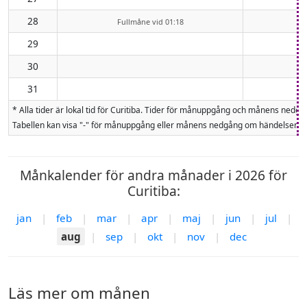
28
Fullmåne vid 01:18
29
30
31
* Alla tider är lokal tid för Curitiba. Tider för månuppgång och månens ne
Tabellen kan visa "-" för månuppgång eller månens nedgång om händelsen inte
Månkalender för andra månader i 2026 för
Curitiba:
jan
|
feb
|
mar
|
apr
|
maj
|
jun
|
jul
|
aug
|
sep
|
okt
|
nov
|
dec
Läs mer om månen