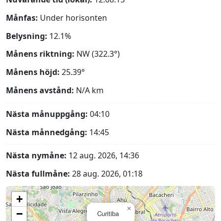
Månfas:
Under horisonten
Belysning:
12.1%
Månens riktning:
NW (322.3°)
Månens höjd:
25.39°
Månens avstånd:
N/A
km
Nästa månuppgång:
04:10
Nästa månnedgång:
14:45
Nästa nymåne:
12 aug. 2026, 14:36
Nästa fullmåne:
28 aug. 2026, 01:18
+
×
−
Curitiba