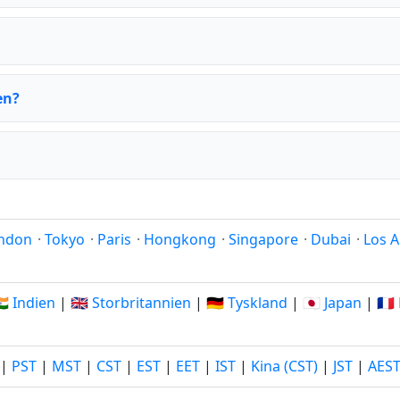
en?
ndon
·
Tokyo
·
Paris
·
Hongkong
·
Singapore
·
Dubai
·
Los A
🇳 Indien
|
🇬🇧 Storbritannien
|
🇩🇪 Tyskland
|
🇯🇵 Japan
|
🇫
|
PST
|
MST
|
CST
|
EST
|
EET
|
IST
|
Kina (CST)
|
JST
|
AES