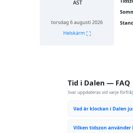
Tidsz
AST
Somm
torsdag 6 augusti 2026
Stand
⛶
Helskärm
Tid i Dalen — FAQ
Svar uppdateras vid varje förfrå
Vad är klockan i Dalen ju
Vilken tidszon använder