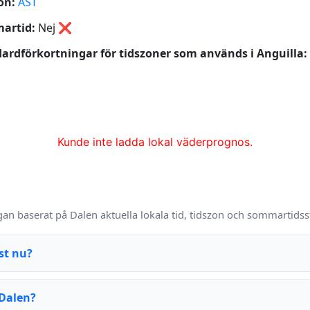
on:
AST
artid:
Nej
❌
ardförkortningar för tidszoner som används i Anguilla:
Kunde inte ladda lokal väderprognos.
gan baserat på Dalen aktuella lokala tid, tidszon och sommartidss
st nu?
 Dalen?