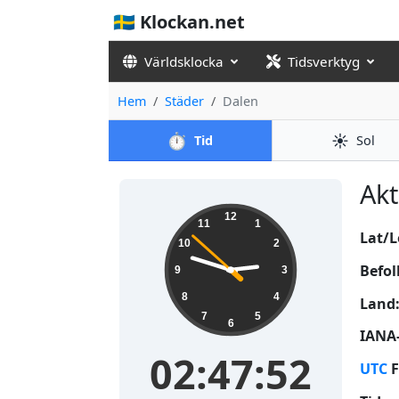
🇸🇪 Klockan.net
Världsklocka
Tidsverktyg
Hem
Städer
Dalen
⏱️
☀️
Tid
Sol
Akt
02:47:53
12
11
1
Lat/L
10
2
Befol
9
3
8
4
Land
7
5
6
IANA-
02:47:53
UTC
F