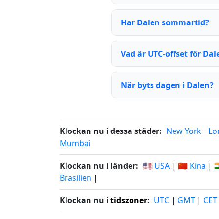
Har Dalen sommartid?
Vad är UTC-offset för Dal
När byts dagen i Dalen?
Klockan nu i dessa städer:
New York
·
Lo
Mumbai
Klockan nu i länder:
🇺🇸 USA
|
🇨🇳 Kina
|

Brasilien
|
Klockan nu i
tidszoner
:
UTC
|
GMT
|
CET