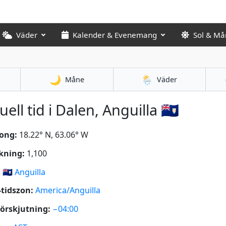
Väder
Kalender & Evenemang
Sol & Må
🌙
🌦️
Måne
Väder
uell tid i Dalen, Anguilla 🇦🇮
ong:
18.22° N, 63.06° W
kning:
1,100
:
🇦🇮
Anguilla
tidszon:
America/Anguilla
örskjutning:
−04:00