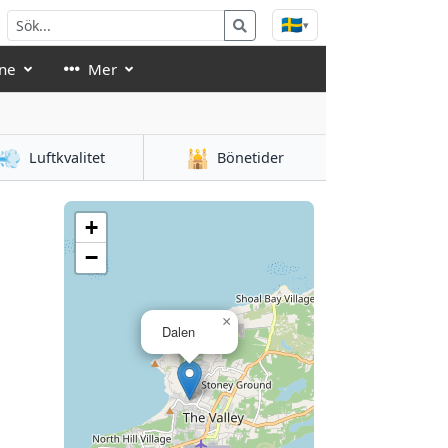
🇸🇪
▾
ne
Mer
💨
🕌
Luftkvalitet
Bönetider
+
−
×
Dalen