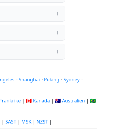
ngeles
·
Shanghai
·
Peking
·
Sydney
·
 Frankrike
|
🇨🇦 Kanada
|
🇦🇺 Australien
|
🇧🇷
T
|
SAST
|
MSK
|
NZST
|