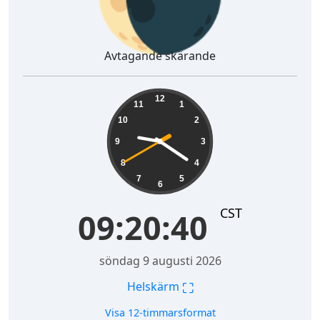
Avtagande skärande
09:20:41
12
11
1
10
2
9
3
8
4
7
5
6
CST
09:20:41
söndag 9 augusti 2026
⛶
Helskärm
Visa 12-timmarsformat