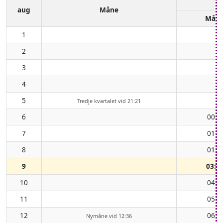
aug
Måne
Mån
1
2
3
4
5
Tredje kvartalet vid 21:21
6
00:1
7
01:0
8
01:5
9
03:0
10
04:1
11
05:2
12
06:3
Nymåne vid 12:36