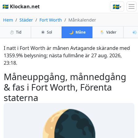
🇸🇪
🇸🇪 Klockan.net
▾
Hem
Städer
Fort Worth
Månkalender
⏱️
Tid
☀️
Sol
🌙
Måne
🌦️
Väder
💨
I natt i Fort Worth är månen Avtagande skärande med
1359.9% belysning; nästa fullmåne är 27 aug. 2026,
23:18.
Måneuppgång, månnedgång
& fas i Fort Worth, Förenta
staterna
🌘