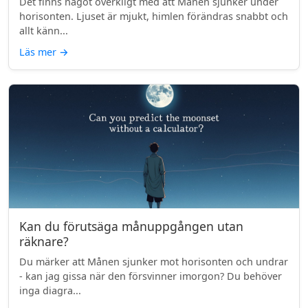
Det finns något overkligt med att Månen sjunker under
horisonten. Ljuset är mjukt, himlen förändras snabbt och
allt känn...
Läs mer
→
Kan du förutsäga månuppgången utan
räknare?
Du märker att Månen sjunker mot horisonten och undrar
- kan jag gissa när den försvinner imorgon? Du behöver
inga diagra...