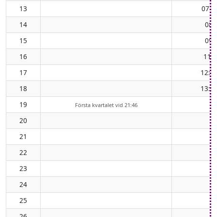
13
07:4
14
08:
15
09:
16
11:
17
12:0
18
13:0
19
Första kvartalet vid 21:46
20
21
22
23
24
25
26