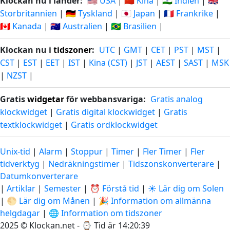
Klockan nu i länder:
🇺🇸 USA
|
🇨🇳 Kina
|
🇮🇳 Indien
|
🇬🇧
Storbritannien
|
🇩🇪 Tyskland
|
🇯🇵 Japan
|
🇫🇷 Frankrike
|
🇨🇦 Kanada
|
🇦🇺 Australien
|
🇧🇷 Brasilien
|
Klockan nu i
tidszoner
:
UTC
|
GMT
|
CET
|
PST
|
MST
|
CST
|
EST
|
EET
|
IST
|
Kina (CST)
|
JST
|
AEST
|
SAST
|
MSK
|
NZST
|
Gratis
widgetar
för webbansvariga:
Gratis analog
klockwidget
|
Gratis digital klockwidget
|
Gratis
textklockwidget
|
Gratis ordklockwidget
Unix-tid
|
Alarm
|
Stoppur
|
Timer
|
Fler Timer
|
Fler
tidverktyg
|
Nedräkningstimer
|
Tidszonskonverterare
|
Datumkonverterare
|
Artiklar
|
Semester
|
⏰ Förstå tid
|
☀️ Lär dig om Solen
|
🌕 Lär dig om Månen
|
🎉 Information om allmänna
helgdagar
|
🌐 Information om tidszoner
2025 © Klockan.net - ⌚
Tid är 14:20:40