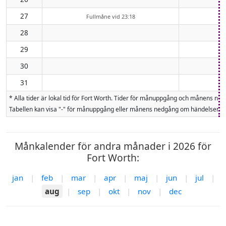
27
Fullmåne vid 23:18
28
29
30
31
* Alla tider är lokal tid för Fort Worth. Tider för månuppgång och månens 
Tabellen kan visa "-" för månuppgång eller månens nedgång om händelsen inte
Månkalender för andra månader i 2026 för
Fort Worth:
jan
|
feb
|
mar
|
apr
|
maj
|
jun
|
jul
|
aug
|
sep
|
okt
|
nov
|
dec