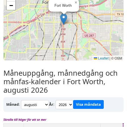
×
−
Fort Worth
Leaflet
|
© OSM
Måneuppgång, månnedgång och
månfas-kalender i Fort Worth,
augusti 2026
Månad:
År:
Visa måndata
Skrolla till höger för att se mer