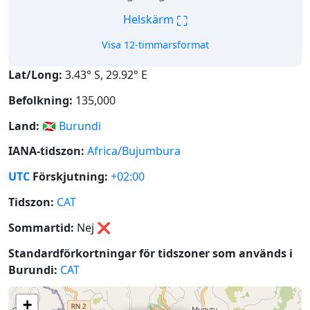
⛶
Helskärm
Visa 12-timmarsformat
Lat/Long:
3.43° S, 29.92° E
Befolkning:
135,000
Land:
🇧🇮
Burundi
IANA-tidszon:
Africa/Bujumbura
UTC
Förskjutning:
+02:00
Tidszon:
CAT
Sommartid:
Nej
❌
Standardförkortningar för tidszoner som används i
Burundi:
CAT
+