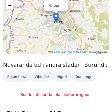
×
−
Gitega
Leaflet
|
©
OpenStreetMap
bidragsgivare
Nuvarande tid i andra städer i Burundi:
Bujumbura
Cibitoke
Ngozi
Rumonge
Kunde inte ladda lokal väderprognos.