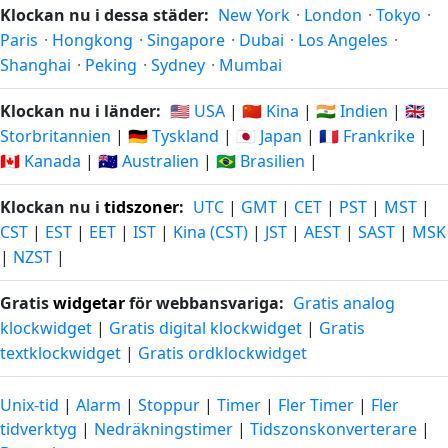
Klockan nu i dessa städer:
New York
·
London
·
Tokyo
·
Paris
·
Hongkong
·
Singapore
·
Dubai
·
Los Angeles
·
Shanghai
·
Peking
·
Sydney
·
Mumbai
Klockan nu i länder:
🇺🇸 USA
|
🇨🇳 Kina
|
🇮🇳 Indien
|
🇬🇧
Storbritannien
|
🇩🇪 Tyskland
|
🇯🇵 Japan
|
🇫🇷 Frankrike
|
🇨🇦 Kanada
|
🇦🇺 Australien
|
🇧🇷 Brasilien
|
Klockan nu i
tidszoner
:
UTC
|
GMT
|
CET
|
PST
|
MST
|
CST
|
EST
|
EET
|
IST
|
Kina (CST)
|
JST
|
AEST
|
SAST
|
MSK
|
NZST
|
Gratis
widgetar
för webbansvariga:
Gratis analog
klockwidget
|
Gratis digital klockwidget
|
Gratis
textklockwidget
|
Gratis ordklockwidget
Unix-tid
|
Alarm
|
Stoppur
|
Timer
|
Fler Timer
|
Fler
tidverktyg
|
Nedräkningstimer
|
Tidszonskonverterare
|