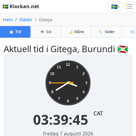
🇸🇪
🇸🇪 Klockan.net
▾
Hem
Städer
Gitega
⏱️
Tid
☀️
Sol
🌙
Måne
🌦️
Väder
💨
Aktuell tid i Gitega, Burundi 🇧🇮
03:39:45
12
11
1
10
2
9
3
8
4
7
5
6
CAT
03:39:45
fredag 7 augusti 2026