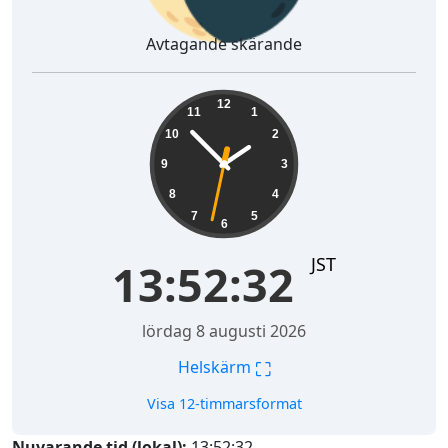
Avtagande skärande
13:52:33
12
11
1
10
2
9
3
8
4
7
5
6
JST
13:52:33
lördag 8 augusti 2026
⛶
Helskärm
Visa 12-timmarsformat
Nuvarande tid (lokal):
13:52:33