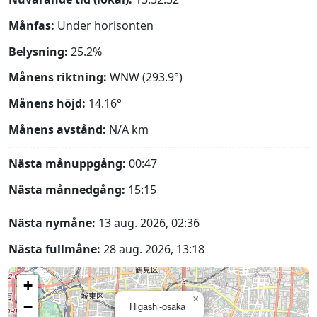
Månfas:
Under horisonten
Belysning:
25.2%
Månens riktning:
WNW (293.9°)
Månens höjd:
14.16°
Månens avstånd:
N/A
km
Nästa månuppgång:
00:47
Nästa månnedgång:
15:15
Nästa nymåne:
13 aug. 2026, 02:36
Nästa fullmåne:
28 aug. 2026, 13:18
+
×
−
Higashi-ōsaka