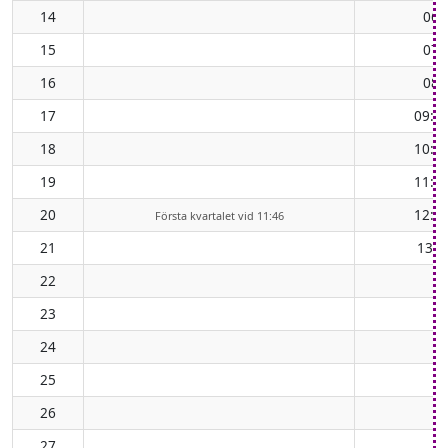
14
06:
15
07:
16
08:
17
09:5
18
10:5
19
11:5
20
12:5
Första kvartalet vid 11:46
21
13:5
22
23
24
25
26
27