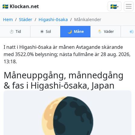
🇸🇪
🇸🇪 Klockan.net
▾
Hem
Städer
Higashi-ōsaka
Månkalender
⏱️
Tid
☀️
Sol
🌙
Måne
🌦️
Väder
💨
I natt i Higashi-ōsaka är månen Avtagande skärande
med 3522.0% belysning; nästa fullmåne är 28 aug. 2026,
13:18.
Måneuppgång, månnedgång
& fas i Higashi-ōsaka, Japan
🌘