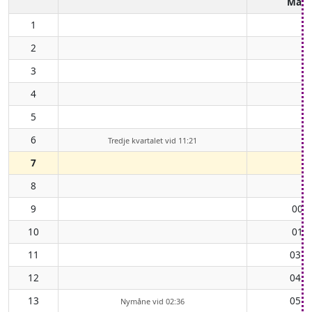
Mån
1
2
3
4
5
6
Tredje kvartalet vid 11:21
7
8
9
00:4
10
01:4
11
03:0
12
04:1
13
05:2
Nymåne vid 02:36