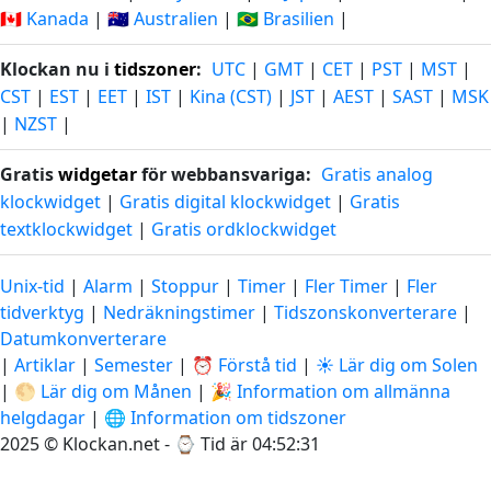
🇨🇦 Kanada
|
🇦🇺 Australien
|
🇧🇷 Brasilien
|
Klockan nu i
tidszoner
:
UTC
|
GMT
|
CET
|
PST
|
MST
|
CST
|
EST
|
EET
|
IST
|
Kina (CST)
|
JST
|
AEST
|
SAST
|
MSK
|
NZST
|
Gratis
widgetar
för webbansvariga:
Gratis analog
klockwidget
|
Gratis digital klockwidget
|
Gratis
textklockwidget
|
Gratis ordklockwidget
Unix-tid
|
Alarm
|
Stoppur
|
Timer
|
Fler Timer
|
Fler
tidverktyg
|
Nedräkningstimer
|
Tidszonskonverterare
|
Datumkonverterare
|
Artiklar
|
Semester
|
⏰ Förstå tid
|
☀️ Lär dig om Solen
|
🌕 Lär dig om Månen
|
🎉 Information om allmänna
helgdagar
|
🌐 Information om tidszoner
2025 © Klockan.net - ⌚
Tid är 04:52:32