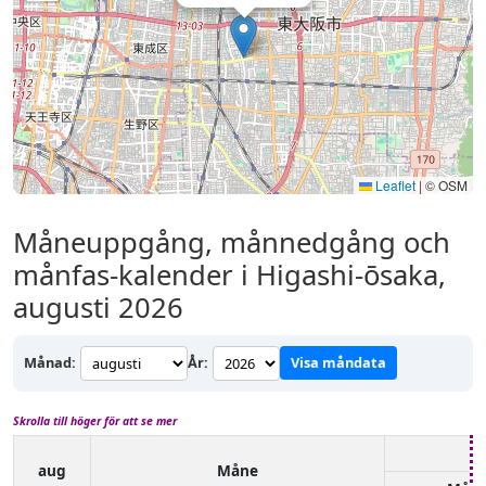
Leaflet
|
© OSM
Måneuppgång, månnedgång och
månfas-kalender i Higashi-ōsaka,
augusti 2026
Månad:
År:
Visa måndata
Skrolla till höger för att se mer
aug
Måne