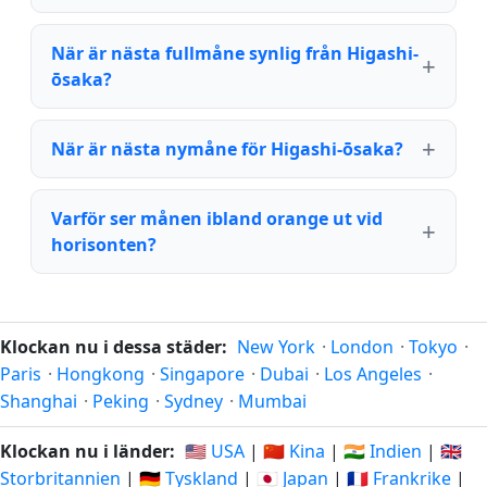
När är nästa fullmåne synlig från Higashi-
ōsaka?
När är nästa nymåne för Higashi-ōsaka?
Varför ser månen ibland orange ut vid
horisonten?
Klockan nu i dessa städer:
New York
·
London
·
Tokyo
·
Paris
·
Hongkong
·
Singapore
·
Dubai
·
Los Angeles
·
Shanghai
·
Peking
·
Sydney
·
Mumbai
Klockan nu i länder:
🇺🇸 USA
|
🇨🇳 Kina
|
🇮🇳 Indien
|
🇬🇧
Storbritannien
|
🇩🇪 Tyskland
|
🇯🇵 Japan
|
🇫🇷 Frankrike
|