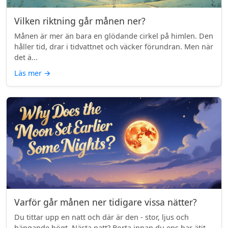
Vilken riktning går månen ner?
Månen är mer än bara en glödande cirkel på himlen. Den
håller tid, drar i tidvattnet och väcker förundran. Men när
det ä...
Läs mer
→
Varför går månen ner tidigare vissa nätter?
Du tittar upp en natt och där är den - stor, ljus och
hängande högt. Nästa natt? Borta innan du ens har ätit