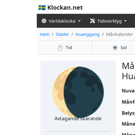
🇸🇪 Klockan.net
Världsklocka
Tidsverktyg
Hem
Städer
Huanggang
Månkalender
⏱️
☀️
Tid
Sol
🌘
Må
Hu
Nuvar
Månf
Belys
Avtagande skärande
Månen