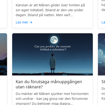
.
hä
Känslan är att Månen glider över himlen på
de
sin egen tidtabell. Ibland är den ute under
dagen. Ibland på natten. Men varf...
Läs mer
→
L
Kan du förutsäga månuppgången
S
utan räknare?
Du
oc
Du märker att Månen sjunker mot horisonten
Ka
och undrar - kan jag gissa när den försvinner
imorgon? Du behöver inga diagra...