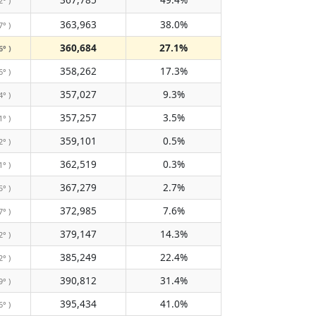
2° )
363,963
38.0%
7° )
360,684
27.1%
6° )
358,262
17.3%
6° )
357,027
9.3%
4° )
357,257
3.5%
1° )
359,101
0.5%
2° )
362,519
0.3%
1° )
367,279
2.7%
5° )
372,985
7.6%
7° )
379,147
14.3%
2° )
385,249
22.4%
2° )
390,812
31.4%
9° )
395,434
41.0%
6° )