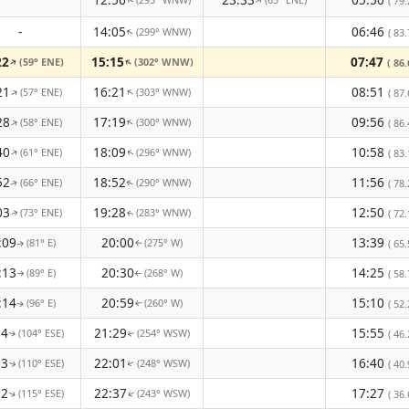
( 79.
↑
↑
-
14:05
06:46
(299° WNW)
↑
( 83.
22
15:15
07:47
(59° ENE)
(302° WNW)
↑
↑
( 86.
21
16:21
08:51
(57° ENE)
(303° WNW)
↑
↑
( 87.
28
17:19
09:56
(58° ENE)
(300° WNW)
↑
↑
( 86.
40
18:09
10:58
(61° ENE)
(296° WNW)
↑
( 83.
↑
52
18:52
11:56
(66° ENE)
(290° WNW)
( 78.
↑
↑
03
19:28
12:50
(73° ENE)
(283° WNW)
( 72.
↑
↑
:09
20:00
13:39
(81° E)
(275° W)
( 65.
↑
↑
:13
20:30
14:25
(89° E)
(268° W)
( 58.
↑
↑
:14
20:59
15:10
(96° E)
(260° W)
( 52.
↑
↑
14
21:29
15:55
(104° ESE)
(254° WSW)
( 46.
↑
↑
13
22:01
16:40
(110° ESE)
(248° WSW)
( 40.
↑
↑
12
22:37
17:27
(115° ESE)
(243° WSW)
( 36.
↑
↑