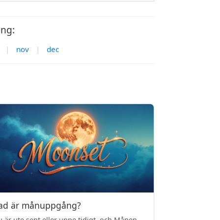
ang:
|
nov
|
dec
ad är månuppgång?
 är ute sent eller uppe tidigt, och Månen