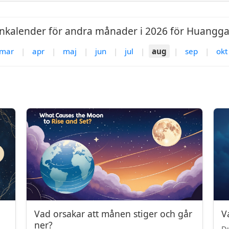
kalender för andra månader i 2026 för Huangg
mar
|
apr
|
maj
|
jun
|
jul
|
aug
|
sep
|
okt
Vad orsakar att månen stiger och går
V
ner?
Du