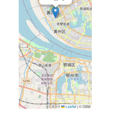
Leaflet
|
© OSM