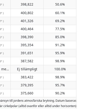
398,822
50.6%
3° )
400,802
60.1%
3° )
401,326
69.2%
7° )
400,464
77.5%
4° )
398,390
85.0%
6° )
395,354
91.2%
0° )
391,651
95.9%
4° )
387,582
98.9%
8° )
Passerar inte meridianen
Ej tillämpligt
100.0%
( Ej tillämpligt )
383,422
98.9%
8° )
379,395
95.7%
1° )
375,660
90.2%
6° )
hänsyn till jordens atmosfäriska brytning. Datum baseras på den gregorianska 
är cirkelpolar (alltid ovanför eller alltid under horisonten). Två månuppgångar