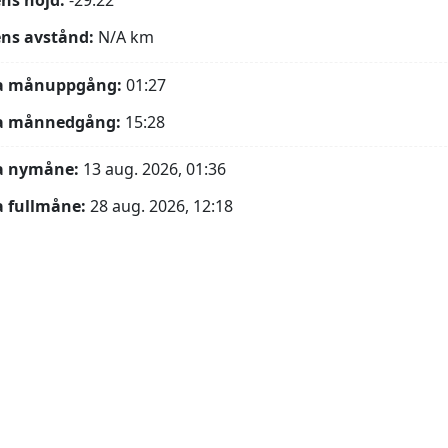
ns höjd:
-29.22°
ns avstånd:
N/A
km
a månuppgång:
01:27
a månnedgång:
15:28
a nymåne:
13 aug. 2026, 01:36
 fullmåne:
28 aug. 2026, 12:18