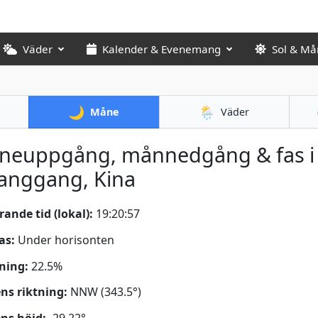
Väder
Kalender & Evenemang
Sol & Må
🌙
🌦️
Måne
Väder
neuppgång, månnedgång & fas i
anggang, Kina
ande tid (lokal):
19:20:58
as:
Under horisonten
ning:
22.5%
s riktning:
NNW (343.5°)