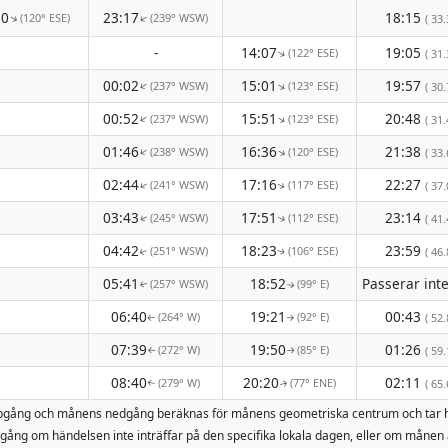
10
23:17
18:15
(120° ESE)
(239° WSW)
↑
↑
( 33.
-
14:07
19:05
(122° ESE)
↑
( 31.
00:02
15:01
19:57
(237° WSW)
(123° ESE)
↑
↑
( 30.
00:52
15:51
20:48
(237° WSW)
(123° ESE)
↑
↑
( 31.
01:46
16:36
21:38
(238° WSW)
(120° ESE)
↑
↑
( 33.
02:44
17:16
22:27
(241° WSW)
(117° ESE)
↑
( 37.
↑
03:43
17:51
23:14
(245° WSW)
(112° ESE)
( 41.
↑
↑
04:42
18:23
23:59
(251° WSW)
(106° ESE)
( 46.
↑
↑
05:41
18:52
(257° WSW)
(99° E)
↑
↑
06:40
19:21
00:43
(264° W)
(92° E)
( 52.
↑
↑
07:39
19:50
01:26
(272° W)
(85° E)
( 59.
↑
↑
08:40
20:20
02:11
(279° W)
(77° ENE)
( 65.
↑
↑
ånuppgång och månens nedgång beräknas för månens geometriska centrum och tar 
ång om händelsen inte inträffar på den specifika lokala dagen, eller om månen 