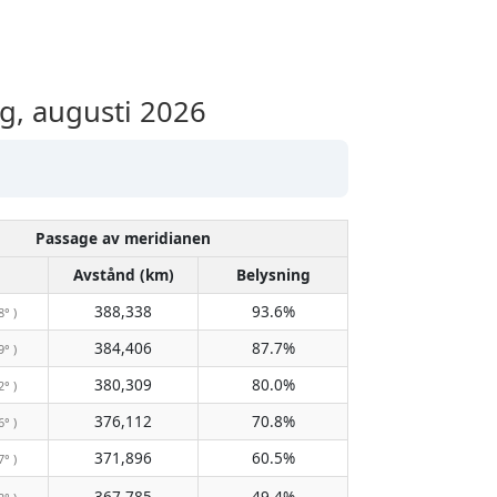
, augusti 2026
Passage av meridianen
Avstånd (km)
Belysning
388,338
93.6%
8° )
384,406
87.7%
9° )
380,309
80.0%
2° )
376,112
70.8%
6° )
371,896
60.5%
7° )
367,785
49.4%