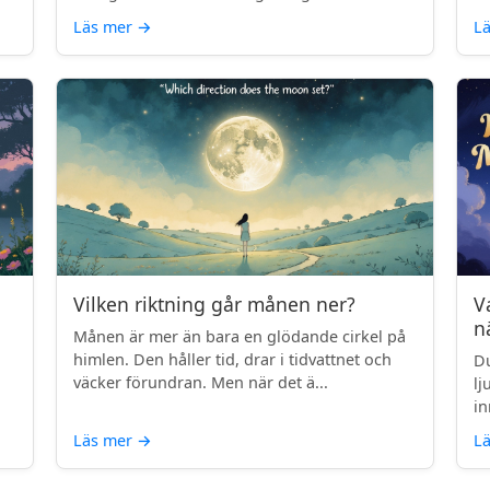
Läs mer
→
L
Vilken riktning går månen ner?
V
n
Månen är mer än bara en glödande cirkel på
himlen. Den håller tid, drar i tidvattnet och
Du
väcker förundran. Men när det ä...
lj
in
Läs mer
→
L