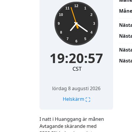
Måne
19:20:58
12
11
1
Måne
10
2
9
3
Näst
8
4
Näst
7
5
6
Näst
19:20:58
Nästa
CST
lördag 8 augusti 2026
⛶
Helskärm
I natt i Huanggang är månen
Avtagande skärande med