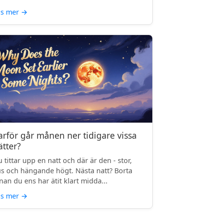
äs mer
→
arför går månen ner tidigare vissa
ätter?
 tittar upp en natt och där är den - stor,
us och hängande högt. Nästa natt? Borta
nan du ens har ätit klart midda...
äs mer
→