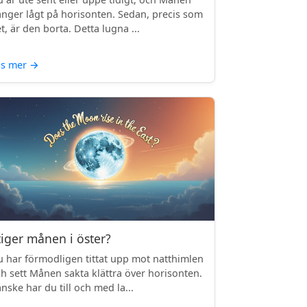
nger lågt på horisonten. Sedan, precis som
t, är den borta. Detta lugna ...
äs mer
→
tiger månen i öster?
 har förmodligen tittat upp mot natthimlen
h sett Månen sakta klättra över horisonten.
nske har du till och med la...