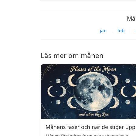
Mån
jan
|
feb
|
Läs mer om månen
Månens faser och när de stiger upp
Månen förändrar form och schema hela