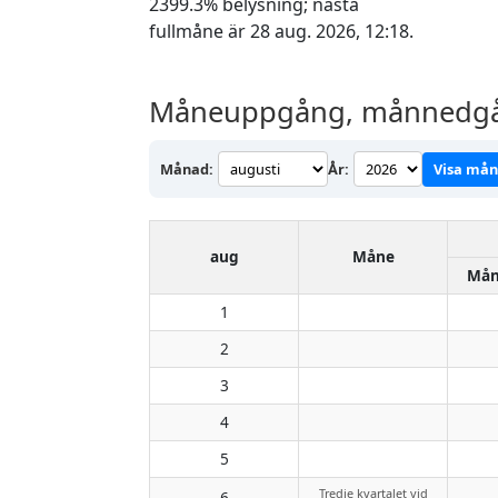
2399.3% belysning; nästa
fullmåne är 28 aug. 2026, 12:18.
Måneuppgång, månnedgån
Månad:
År:
Visa må
aug
Måne
Mån
1
2
3
4
5
Tredje kvartalet vid
6