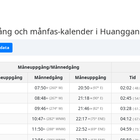
g och månfas-kalender i Huanggang
ndata
Måneuppgång/Månnedgång
euppgång
Månnedgång
Måneuppgång
Tid
07:50
20:50
02:02
(260° W)
(97° E)
( 48.
↑
↑
08:48
21:18
02:45
(267° W)
(90° E)
( 54.
↑
↑
09:46
21:46
03:28
(274° W)
(82° E)
( 61.
↑
↑
10:47
22:17
04:12
(282° WNW)
(75° ENE)
( 67.
↑
↑
11:50
22:52
04:59
(288° WNW)
(69° ENE)
( 73.
↑
↑
12:56
23:33
05:50
(295° WNW)
(63° ENE)