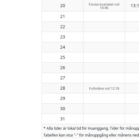
Första kvartalet vid
20
13:
10:46
21
22
23
24
25
26
27
28
Fullmåne vid 12:18
29
30
31
* Alla tider är lokal tid för Huanggang. Tider för m
Tabellen kan visa "-" för månuppgång eller månens nedg