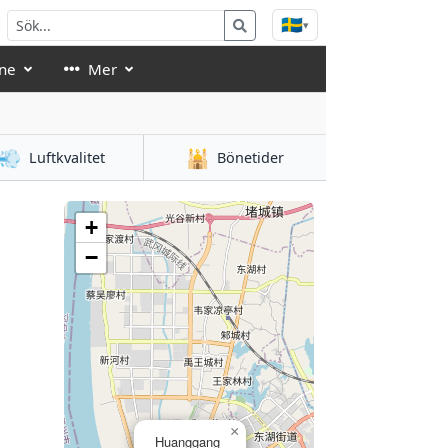
🇸🇪
▾
ne
Mer
💨
🕌
Luftkvalitet
Bönetider
+
−
×
Huanggang