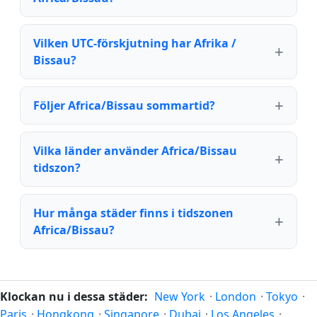
Vilken UTC-förskjutning har Afrika /
Bissau?
Följer Africa/Bissau sommartid?
Vilka länder använder Africa/Bissau
tidszon?
Hur många städer finns i tidszonen
Africa/Bissau?
Klockan nu i dessa städer:
New York
·
London
·
Tokyo
·
Paris
·
Hongkong
·
Singapore
·
Dubai
·
Los Angeles
·