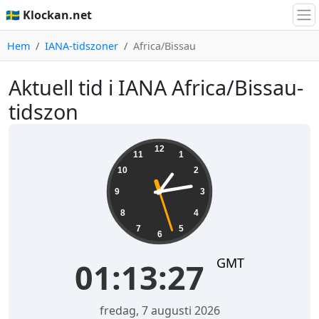
🇸🇪 Klockan.net
Hem
IANA-tidszoner
Africa/Bissau
Aktuell tid i IANA Africa/Bissau-
tidszon
01:13:27
12
11
1
10
2
9
3
8
4
7
5
6
GMT
01:13:27
fredag, 7 augusti 2026