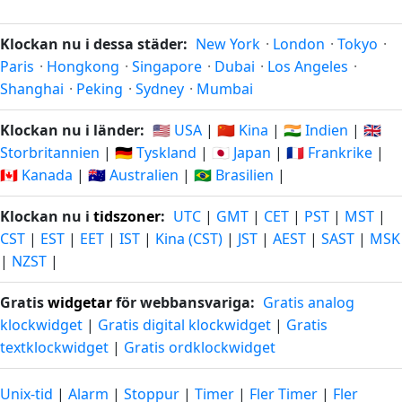
Klockan nu i dessa städer:
New York
·
London
·
Tokyo
·
Paris
·
Hongkong
·
Singapore
·
Dubai
·
Los Angeles
·
Shanghai
·
Peking
·
Sydney
·
Mumbai
Klockan nu i länder:
🇺🇸 USA
|
🇨🇳 Kina
|
🇮🇳 Indien
|
🇬🇧
Storbritannien
|
🇩🇪 Tyskland
|
🇯🇵 Japan
|
🇫🇷 Frankrike
|
🇨🇦 Kanada
|
🇦🇺 Australien
|
🇧🇷 Brasilien
|
Klockan nu i
tidszoner
:
UTC
|
GMT
|
CET
|
PST
|
MST
|
CST
|
EST
|
EET
|
IST
|
Kina (CST)
|
JST
|
AEST
|
SAST
|
MSK
|
NZST
|
Gratis
widgetar
för webbansvariga:
Gratis analog
klockwidget
|
Gratis digital klockwidget
|
Gratis
textklockwidget
|
Gratis ordklockwidget
Unix-tid
|
Alarm
|
Stoppur
|
Timer
|
Fler Timer
|
Fler