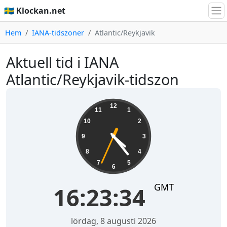
🇸🇪 Klockan.net
Hem
IANA-tidszoner
Atlantic/Reykjavik
Aktuell tid i IANA
Atlantic/Reykjavik-tidszon
16:23:34
12
11
1
10
2
9
3
8
4
7
5
6
GMT
16:23:34
lördag, 8 augusti 2026