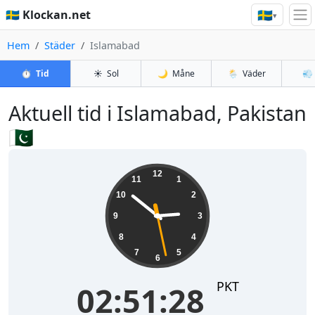
🇸🇪
🇸🇪 Klockan.net
▾
Hem
Städer
Islamabad
⏱️
Tid
☀️
Sol
🌙
Måne
🌦️
Väder
💨
Aktuell tid i Islamabad, Pakistan
🇵🇰
02:51:28
12
11
1
10
2
9
3
8
4
7
5
6
PKT
02:51:28