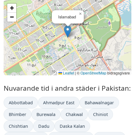
+
×
−
Islamabad
Leaflet
|
©
OpenStreetMap
bidragsgivare
Nuvarande tid i andra städer i Pakistan:
Abbottabad
Ahmadpur East
Bahawalnagar
Bhimber
Burewala
Chakwal
Chiniot
Chishtian
Dadu
Daska Kalan