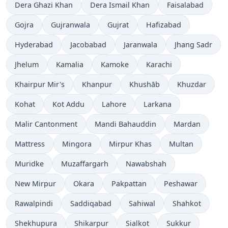
Dera Ghazi Khan
Dera Ismail Khan
Faisalabad
Gojra
Gujranwala
Gujrat
Hafizabad
Hyderabad
Jacobabad
Jaranwala
Jhang Sadr
Jhelum
Kamalia
Kamoke
Karachi
Khairpur Mir's
Khanpur
Khushāb
Khuzdar
Kohat
Kot Addu
Lahore
Larkana
Malir Cantonment
Mandi Bahauddin
Mardan
Mattress
Mingora
Mirpur Khas
Multan
Muridke
Muzaffargarh
Nawabshah
New Mirpur
Okara
Pakpattan
Peshawar
Rawalpindi
Saddiqabad
Sahiwal
Shahkot
Shekhupura
Shikarpur
Sialkot
Sukkur