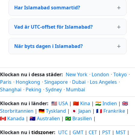
Har Islamabad sommartid?
Vad är UTC-offset för Islamabad?
När byts dagen i Islamabad?
Klockan nu i dessa städer:
New York
·
London
·
Tokyo
·
Paris
·
Hongkong
·
Singapore
·
Dubai
·
Los Angeles
·
Shanghai
·
Peking
·
Sydney
·
Mumbai
Klockan nu i länder:
🇺🇸 USA
|
🇨🇳 Kina
|
🇮🇳 Indien
|
🇬🇧
Storbritannien
|
🇩🇪 Tyskland
|
🇯🇵 Japan
|
🇫🇷 Frankrike
|
🇨🇦 Kanada
|
🇦🇺 Australien
|
🇧🇷 Brasilien
|
Klockan nu i
tidszoner
:
UTC
|
GMT
|
CET
|
PST
|
MST
|