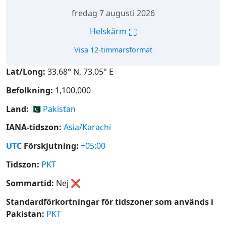
fredag 7 augusti 2026
⛶
Helskärm
Visa 12-timmarsformat
Lat/Long:
33.68° N, 73.05° E
Befolkning:
1,100,000
Land:
🇵🇰
Pakistan
IANA-tidszon:
Asia/Karachi
UTC
Förskjutning:
+05:00
Tidszon:
PKT
Sommartid:
Nej
❌
Standardförkortningar för tidszoner som används i
Pakistan:
PKT