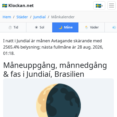
🇸🇪
🇸🇪 Klockan.net
▾
Hem
Städer
Jundiaí
Månkalender
⏱️
Tid
☀️
Sol
🌙
Måne
🌦️
Väder
💨
I natt i Jundiaí är månen Avtagande skärande med
2565.4% belysning; nästa fullmåne är 28 aug. 2026,
01:18.
Måneuppgång, månnedgång
& fas i Jundiaí, Brasilien
🌘