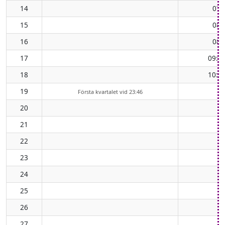
14
07:
15
08:
16
08:
17
09:2
18
10:0
19
Första kvartalet vid 23:46
20
21
22
23
24
25
26
27