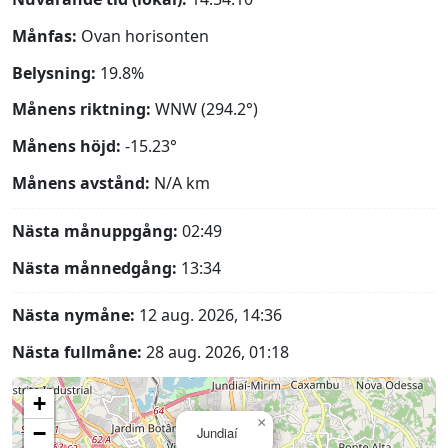
Månfas:
Ovan horisonten
Belysning:
19.8%
Månens riktning:
WNW (294.2°)
Månens höjd:
-15.23°
Månens avstånd:
N/A
km
Nästa månuppgång:
02:49
Nästa månnedgång:
13:34
Nästa nymåne:
12 aug. 2026, 14:36
Nästa fullmåne:
28 aug. 2026, 01:18
+
×
−
Jundiaí