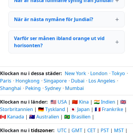
När är nästa fullmåne synlig från Jundiaí?
När är nästa nymåne för Jundiaí?
Varför ser månen ibland orange ut vid
horisonten?
Klockan nu i dessa städer:
New York
·
London
·
Tokyo
·
Paris
·
Hongkong
·
Singapore
·
Dubai
·
Los Angeles
·
Shanghai
·
Peking
·
Sydney
·
Mumbai
Klockan nu i länder:
🇺🇸 USA
|
🇨🇳 Kina
|
🇮🇳 Indien
|
🇬🇧
Storbritannien
|
🇩🇪 Tyskland
|
🇯🇵 Japan
|
🇫🇷 Frankrike
|
🇨🇦 Kanada
|
🇦🇺 Australien
|
🇧🇷 Brasilien
|
Klockan nu i
tidszoner
:
UTC
|
GMT
|
CET
|
PST
|
MST
|