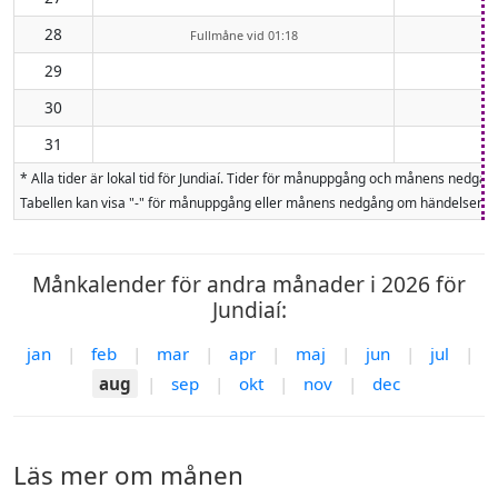
28
Fullmåne vid 01:18
29
30
31
* Alla tider är lokal tid för Jundiaí. Tider för månuppgång och månens ned
Tabellen kan visa "-" för månuppgång eller månens nedgång om händelsen inte
Månkalender för andra månader i 2026 för
Jundiaí:
jan
|
feb
|
mar
|
apr
|
maj
|
jun
|
jul
|
aug
|
sep
|
okt
|
nov
|
dec
Läs mer om månen