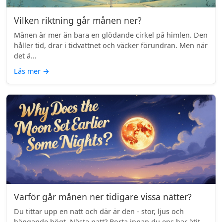
Vilken riktning går månen ner?
Månen är mer än bara en glödande cirkel på himlen. Den
håller tid, drar i tidvattnet och väcker förundran. Men när
det ä...
Läs mer
→
Varför går månen ner tidigare vissa nätter?
Du tittar upp en natt och där är den - stor, ljus och
hängande högt. Nästa natt? Borta innan du ens har ätit