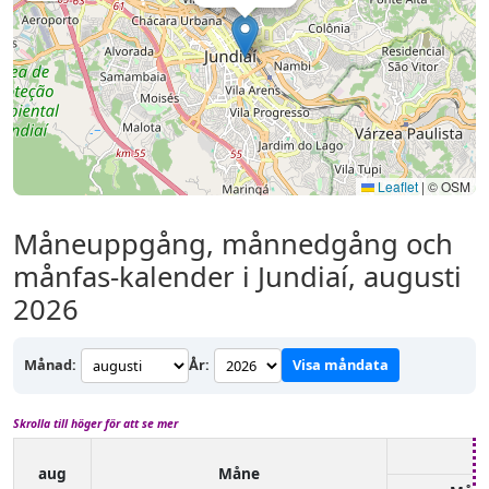
Leaflet
|
© OSM
Måneuppgång, månnedgång och
månfas-kalender i Jundiaí, augusti
2026
Månad:
År:
Visa måndata
Skrolla till höger för att se mer
aug
Måne