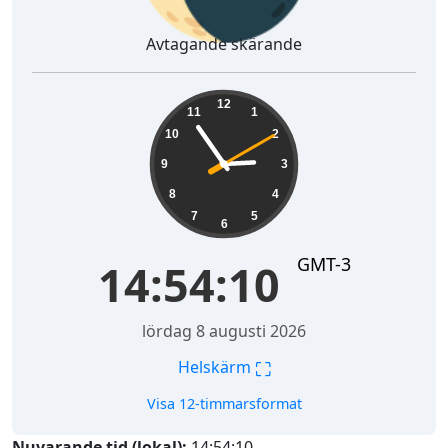
Avtagande skärande
14:54:11
12
11
1
10
2
9
3
8
4
7
5
6
GMT-3
14:54:11
lördag 8 augusti 2026
⛶
Helskärm
Visa 12-timmarsformat
Nuvarande tid (lokal):
14:54:11