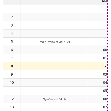
Mån
1
2
3
4
5
Tredje kvartalet vid 23:21
6
00:2
7
01:3
8
02:4
9
03:4
10
04:4
11
05:4
12
06:2
Nymåne vid 14:36
13
07:0