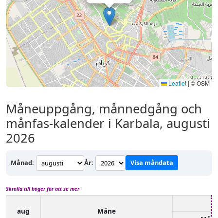
Leaflet
|
© OSM
Måneuppgång, månnedgång och
månfas-kalender i Karbala, augusti
2026
Månad:
År:
Visa måndata
Skrolla till höger för att se mer
aug
Måne