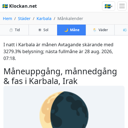
🇸🇪
🇸🇪 Klockan.net
▾
Hem
Städer
Karbala
Månkalender
⏱️
Tid
☀️
Sol
🌙
Måne
🌦️
Väder
💨
I natt i Karbala är månen Avtagande skärande med
3279.3% belysning; nästa fullmåne är 28 aug. 2026,
07:18.
Måneuppgång, månnedgång
& fas i Karbala, Irak
🌘