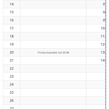
14
07:
15
08:
16
09:
17
10:1
18
11:1
19
12:1
20
13:1
Första kvartalet vid 05:46
21
14:0
22
23
24
25
26
27