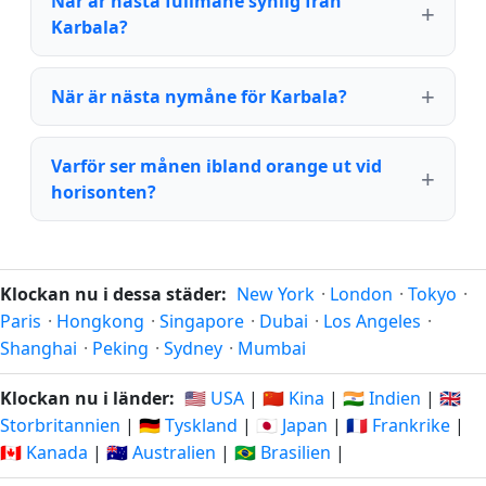
När är nästa fullmåne synlig från
Karbala?
När är nästa nymåne för Karbala?
Varför ser månen ibland orange ut vid
horisonten?
Klockan nu i dessa städer:
New York
·
London
·
Tokyo
·
Paris
·
Hongkong
·
Singapore
·
Dubai
·
Los Angeles
·
Shanghai
·
Peking
·
Sydney
·
Mumbai
Klockan nu i länder:
🇺🇸 USA
|
🇨🇳 Kina
|
🇮🇳 Indien
|
🇬🇧
Storbritannien
|
🇩🇪 Tyskland
|
🇯🇵 Japan
|
🇫🇷 Frankrike
|
🇨🇦 Kanada
|
🇦🇺 Australien
|
🇧🇷 Brasilien
|