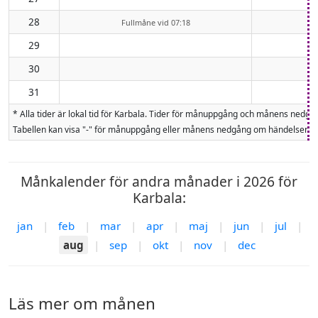
28
Fullmåne vid 07:18
29
30
31
* Alla tider är lokal tid för Karbala. Tider för månuppgång och månens ned
Tabellen kan visa "-" för månuppgång eller månens nedgång om händelsen inte
Månkalender för andra månader i 2026 för
Karbala:
jan
|
feb
|
mar
|
apr
|
maj
|
jun
|
jul
|
aug
|
sep
|
okt
|
nov
|
dec
Läs mer om månen