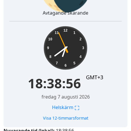
Avtagande skärande
18:38:57
12
11
1
10
2
9
3
8
4
7
5
6
GMT+3
18:38:57
fredag 7 augusti 2026
⛶
Helskärm
Visa 12-timmarsformat
Nuvarande tid (lokal):
18:38:57