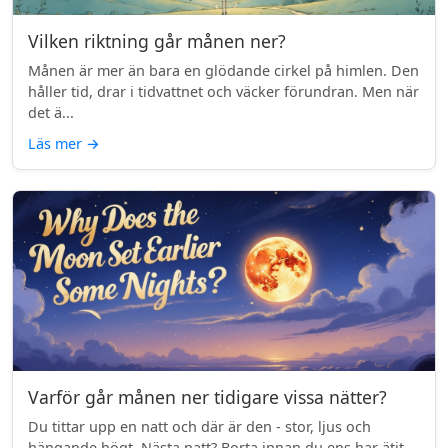
Vilken riktning går månen ner?
Månen är mer än bara en glödande cirkel på himlen. Den
håller tid, drar i tidvattnet och väcker förundran. Men när
det ä...
Läs mer
→
Varför går månen ner tidigare vissa nätter?
Du tittar upp en natt och där är den - stor, ljus och
hängande högt. Nästa natt? Borta innan du ens har ätit