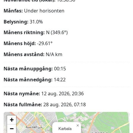
Månfas:
Under horisonten
Belysning:
31.0%
Månens riktning:
N (349.6°)
Månens höjd:
-29.61°
Månens avstånd:
N/A
km
Nästa månuppgång:
00:15
Nästa månnedgång:
14:22
Nästa nymåne:
12 aug. 2026, 20:36
Nästa fullmåne:
28 aug. 2026, 07:18
+
×
−
Karbala