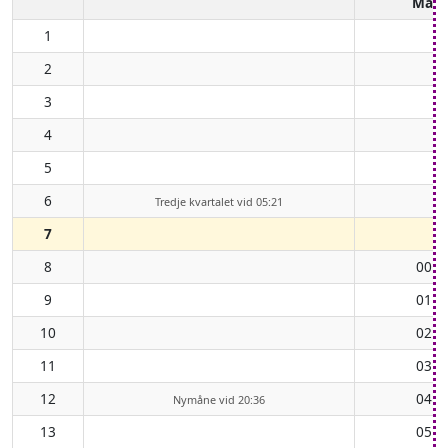
Mån
1
2
3
4
5
6
Tredje kvartalet vid 05:21
7
8
00:1
9
01:1
10
02:1
11
03:3
12
04:4
Nymåne vid 20:36
13
05:5