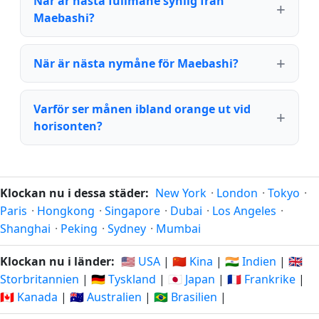
När är nästa fullmåne synlig från
Maebashi?
När är nästa nymåne för Maebashi?
Varför ser månen ibland orange ut vid
horisonten?
Klockan nu i dessa städer:
New York
·
London
·
Tokyo
·
Paris
·
Hongkong
·
Singapore
·
Dubai
·
Los Angeles
·
Shanghai
·
Peking
·
Sydney
·
Mumbai
Klockan nu i länder:
🇺🇸 USA
|
🇨🇳 Kina
|
🇮🇳 Indien
|
🇬🇧
Storbritannien
|
🇩🇪 Tyskland
|
🇯🇵 Japan
|
🇫🇷 Frankrike
|
🇨🇦 Kanada
|
🇦🇺 Australien
|
🇧🇷 Brasilien
|