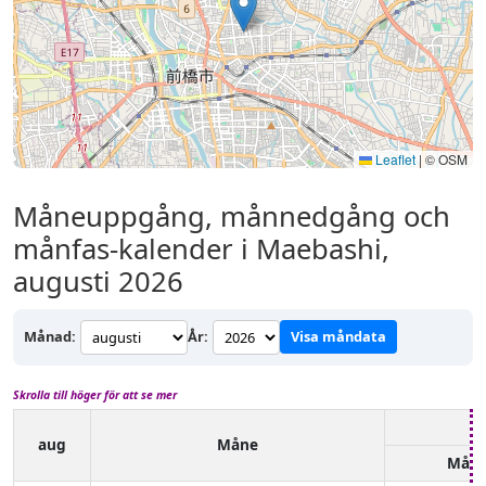
Leaflet
|
© OSM
Måneuppgång, månnedgång och
månfas-kalender i Maebashi,
augusti 2026
Månad:
År:
Visa måndata
Skrolla till höger för att se mer
aug
Måne
Mån