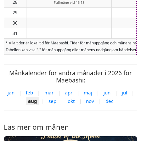
28
Fullmåne vid 13:18
29
30
31
* Alla tider är lokal tid för Maebashi. Tider för månuppgång och månens n
Tabellen kan visa "-" för månuppgång eller månens nedgång om händelsen inte
Månkalender för andra månader i 2026 för
Maebashi:
jan
|
feb
|
mar
|
apr
|
maj
|
jun
|
jul
|
aug
|
sep
|
okt
|
nov
|
dec
Läs mer om månen