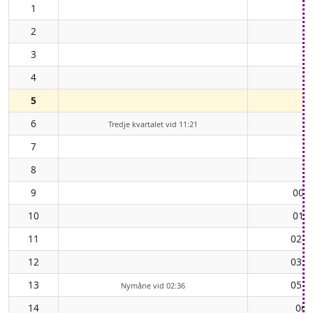
1
2
3
4
5
6
Tredje kvartalet vid 11:21
7
8
9
00:2
10
01:2
11
02:4
12
03:5
13
05:1
Nymåne vid 02:36
14
06: