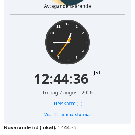
Avtagande skärande
12:44:37
12
11
1
10
2
9
3
8
4
7
5
6
JST
12:44:37
fredag 7 augusti 2026
⛶
Helskärm
Visa 12-timmarsformat
Nuvarande tid (lokal):
12:44:37