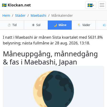
🇸🇪
🇸🇪 Klockan.net
▾
Hem
Städer
Maebashi
Månkalender
⏱️
Tid
☀️
Sol
🌙
Måne
🌦️
Väder
💨
I natt i Maebashi är månen Sista kvartalet med 5631.8%
belysning; nästa fullmåne är 28 aug. 2026, 13:18.
Måneuppgång, månnedgång
& fas i Maebashi, Japan
🌘