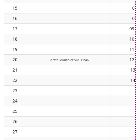
15
07:
16
08:
17
09:4
18
10:4
19
11:4
20
12:4
Första kvartalet vid 11:46
21
13:4
22
14:4
23
24
25
26
27