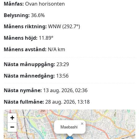
Månfas:
Ovan horisonten
Belysning:
36.6%
Månens riktning:
WNW (292.7°)
Månens höjd:
11.89°
Månens avstånd:
N/A
km
Nästa månuppgång:
23:29
Nästa månnedgång:
13:56
Nästa nymåne:
13 aug. 2026, 02:36
Nästa fullmåne:
28 aug. 2026, 13:18
+
×
−
Maebashi