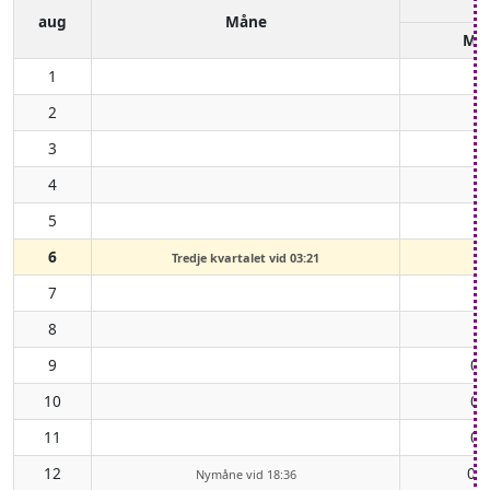
aug
Måne
Må
1
2
3
4
5
6
Tredje kvartalet vid 03:21
7
8
9
00
10
01
11
03
12
04
Nymåne vid 18:36