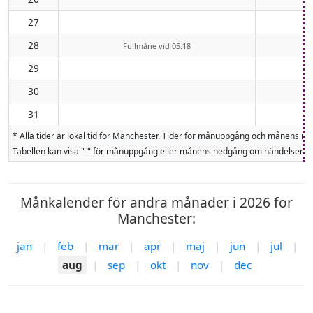
27
28
Fullmåne vid 05:18
29
30
31
* Alla tider är lokal tid för Manchester. Tider för månuppgång och månens 
Tabellen kan visa "-" för månuppgång eller månens nedgång om händelsen inte
Månkalender för andra månader i 2026 för
Manchester:
jan
|
feb
|
mar
|
apr
|
maj
|
jun
|
jul
|
aug
|
sep
|
okt
|
nov
|
dec