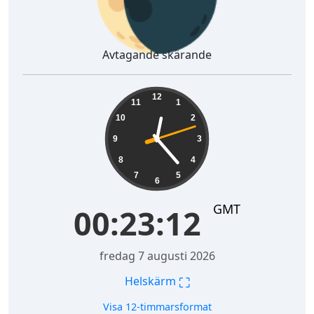
Avtagande skärande
00:23:13
12
11
1
10
2
9
3
8
4
7
5
6
GMT
00:23:13
fredag 7 augusti 2026
⛶
Helskärm
Visa 12-timmarsformat