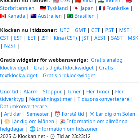
Klockan nu i länder:
🇺🇸 USA
|
🇨🇳 Kina
|
🇮🇳 Indien
|
🇬🇧
Storbritannien
|
🇩🇪 Tyskland
|
🇯🇵 Japan
|
🇫🇷 Frankrike
|
🇨🇦 Kanada
|
🇦🇺 Australien
|
🇧🇷 Brasilien
|
Klockan nu i
tidszoner
:
UTC
|
GMT
|
CET
|
PST
|
MST
|
CST
|
EST
|
EET
|
IST
|
Kina (CST)
|
JST
|
AEST
|
SAST
|
MSK
|
NZST
|
Gratis
widgetar
för webbansvariga:
Gratis analog
klockwidget
|
Gratis digital klockwidget
|
Gratis
textklockwidget
|
Gratis ordklockwidget
Unix-tid
|
Alarm
|
Stoppur
|
Timer
|
Fler Timer
|
Fler
tidverktyg
|
Nedräkningstimer
|
Tidszonskonverterare
|
Datumkonverterare
|
Artiklar
|
Semester
|
⏰ Förstå tid
|
☀️ Lär dig om Solen
|
🌕 Lär dig om Månen
|
🎉 Information om allmänna
helgdagar
|
🌐 Information om tidszoner
2025 © Klockan.net - ⌚
Tid är 23:23:13