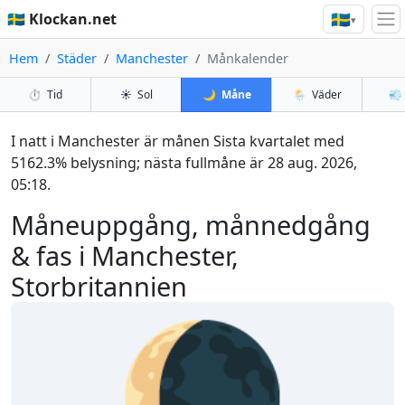
🇸🇪
🇸🇪 Klockan.net
▾
Hem
Städer
Manchester
Månkalender
⏱️
Tid
☀️
Sol
🌙
Måne
🌦️
Väder
💨
I natt i Manchester är månen Sista kvartalet med
5162.3% belysning; nästa fullmåne är 28 aug. 2026,
05:18.
Måneuppgång, månnedgång
& fas i Manchester,
Storbritannien
🌘