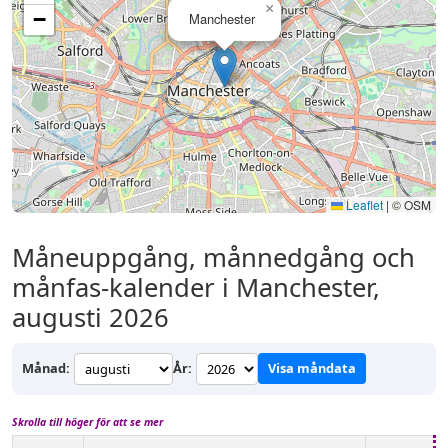
×
−
Manchester
Leaflet
|
© OSM
Måneuppgång, månnedgång och
månfas-kalender i Manchester,
augusti 2026
Månad:
År:
Visa måndata
Skrolla till höger för att se mer