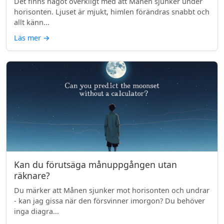
Det finns något overkligt med att Månen sjunker under
horisonten. Ljuset är mjukt, himlen förändras snabbt och
allt känn...
Läs mer
→
Kan du förutsäga månuppgången utan
räknare?
Du märker att Månen sjunker mot horisonten och undrar
- kan jag gissa när den försvinner imorgon? Du behöver
inga diagra...