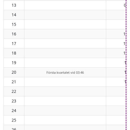
13
06
14
08
15
09
16
10:
17
12:
18
13:
19
14
20
16
Första kvartalet vid 03:46
21
17
22
23
24
25
26