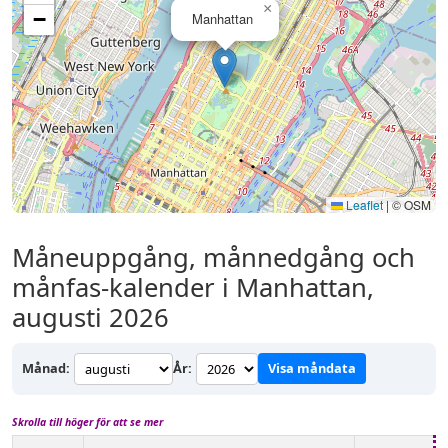
×
−
Manhattan
Leaflet
|
© OSM
Måneuppgång, månnedgång och
månfas-kalender i Manhattan,
augusti 2026
Månad:
År:
Visa måndata
Skrolla till höger för att se mer