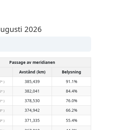
ugusti 2026
Passage av meridianen
Avstånd (km)
Belysning
385,439
91.1%
7° )
382,041
84.4%
5° )
378,530
76.0%
1° )
374,942
66.2%
8° )
371,335
55.4%
9° )