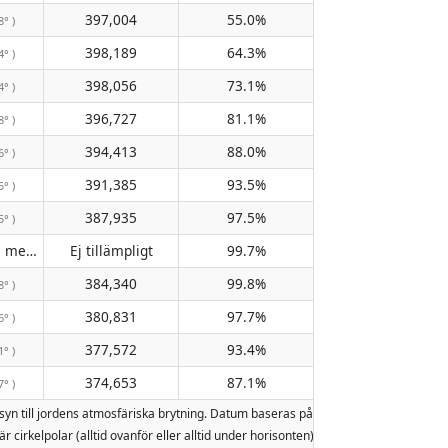
397,004
55.0%
8° )
398,189
64.3%
4° )
398,056
73.1%
4° )
396,727
81.1%
8° )
394,413
88.0%
6° )
391,385
93.5%
5° )
387,935
97.5%
5° )
Passerar inte meridianen
Ej tillämpligt
99.7%
( Ej tillämpligt )
384,340
99.8%
8° )
380,831
97.7%
6° )
377,572
93.4%
1° )
374,653
87.1%
7° )
syn till jordens atmosfäriska brytning. Datum baseras på den gregorianska kal
är cirkelpolar (alltid ovanför eller alltid under horisonten). Två månuppgångar