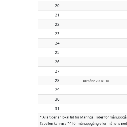
20
21
22
23
24
25
26
27
28
Fullmåne vid 01:18
29
30
31
* Alla tider är lokal tid för Maringá. Tider för månu
Tabellen kan visa "-" för månuppgång eller månens nedg