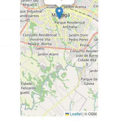
Leaflet
|
© OSM