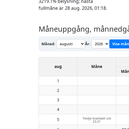
3219.1% belysning; nästa
fullmåne är 28 aug. 2026, 01:18.
Måneuppgång, månnedgång
Månad:
År:
Visa må
aug
Måne
Mån
1
2
3
4
Tredje kvartalet vid
5
23:21