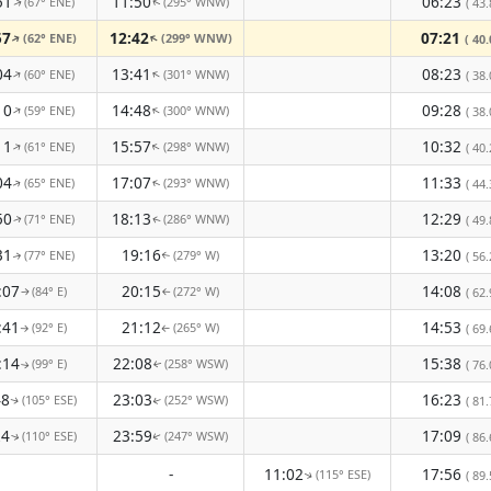
51
11:50
06:23
(67° ENE)
(295° WNW)
( 43.
↑
↑
57
12:42
07:21
(62° ENE)
(299° WNW)
↑
↑
( 40.
04
13:41
08:23
(60° ENE)
(301° WNW)
↑
↑
( 38.
10
14:48
09:28
(59° ENE)
(300° WNW)
↑
↑
( 38.
11
15:57
10:32
(61° ENE)
(298° WNW)
↑
↑
( 40.
04
17:07
11:33
(65° ENE)
(293° WNW)
( 44.
↑
↑
50
18:13
12:29
(71° ENE)
(286° WNW)
( 49.
↑
↑
31
19:16
13:20
(77° ENE)
(279° W)
( 56.
↑
↑
:07
20:15
14:08
(84° E)
(272° W)
( 62.
↑
↑
:41
21:12
14:53
(92° E)
(265° W)
( 69.
↑
↑
:14
22:08
15:38
(99° E)
(258° WSW)
( 76.
↑
↑
48
23:03
16:23
(105° ESE)
(252° WSW)
( 81.
↑
↑
24
23:59
17:09
(110° ESE)
(247° WSW)
( 86.
↑
↑
-
11:02
17:56
(115° ESE)
( 89.
↑