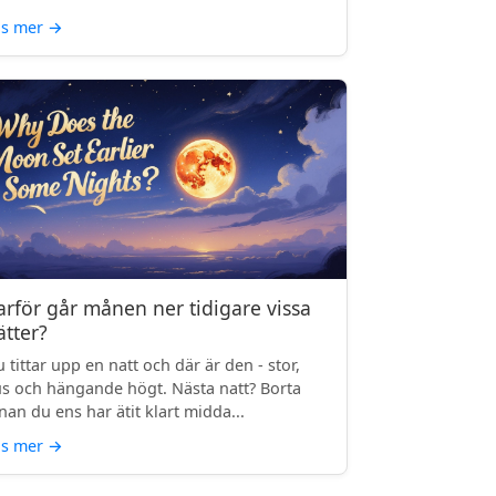
äs mer
→
arför går månen ner tidigare vissa
ätter?
 tittar upp en natt och där är den - stor,
us och hängande högt. Nästa natt? Borta
nan du ens har ätit klart midda...
äs mer
→