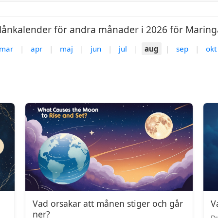
ånkalender för andra månader i 2026 för Maring
mar
|
apr
|
maj
|
jun
|
jul
|
aug
|
sep
|
okt
Vad orsakar att månen stiger och går
V
ner?
Du