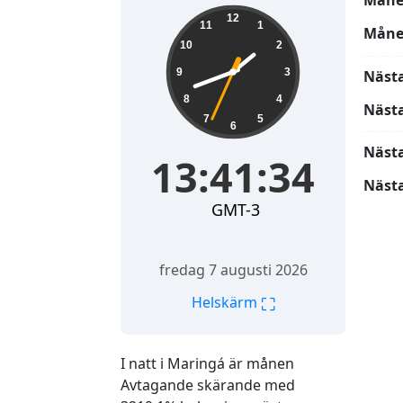
Måne
13:41:35
12
11
1
Måne
10
2
9
3
Näst
8
4
Näst
7
5
6
Näst
13:41:35
Nästa
GMT-3
fredag 7 augusti 2026
⛶
Helskärm
I natt i Maringá är månen
Avtagande skärande med