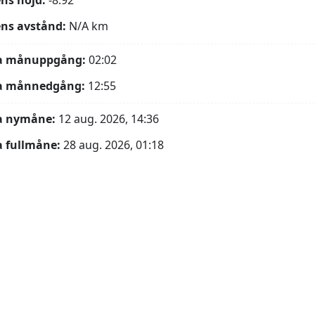
ns höjd:
-8.92°
ns avstånd:
N/A
km
a månuppgång:
02:02
a månnedgång:
12:55
a nymåne:
12 aug. 2026, 14:36
 fullmåne:
28 aug. 2026, 01:18