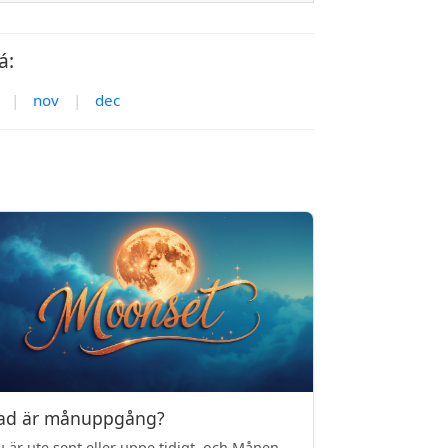
á:
|
nov
|
dec
ad är månuppgång?
 är ute sent eller uppe tidigt, och Månen