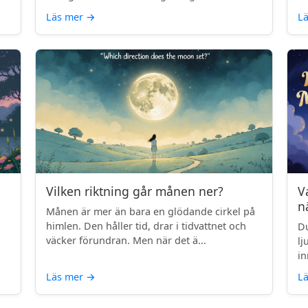
Läs mer
→
L
Vilken riktning går månen ner?
V
n
Månen är mer än bara en glödande cirkel på
himlen. Den håller tid, drar i tidvattnet och
Du
väcker förundran. Men när det ä...
lj
in
Läs mer
→
L