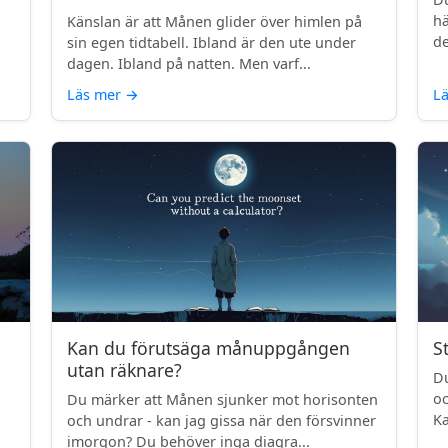
.
hä
Känslan är att Månen glider över himlen på
de
sin egen tidtabell. Ibland är den ute under
dagen. Ibland på natten. Men varf...
Läs mer
→
L
Kan du förutsäga månuppgången
S
utan räknare?
Du
oc
Du märker att Månen sjunker mot horisonten
Ka
och undrar - kan jag gissa när den försvinner
imorgon? Du behöver inga diagra...