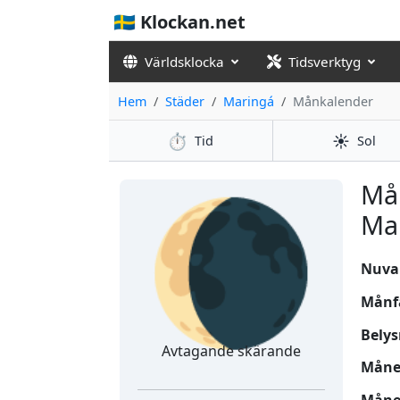
🇸🇪 Klockan.net
Världsklocka
Tidsverktyg
Hem
Städer
Maringá
Månkalender
⏱️
☀️
Tid
Sol
🌘
Må
Mar
Nuvar
Månf
Belys
Avtagande skärande
Månen