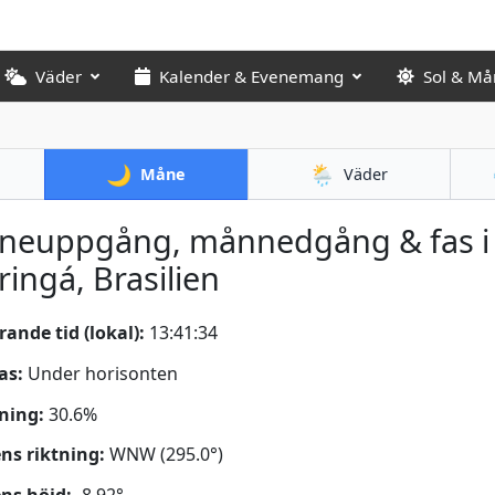
Väder
Kalender & Evenemang
Sol & Må
🌙
🌦️
Måne
Väder
neuppgång, månnedgång & fas i
ingá, Brasilien
ande tid (lokal):
13:41:35
as:
Under horisonten
ning:
30.6%
s riktning:
WNW (295.0°)