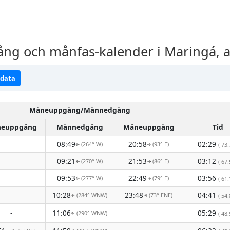
 och månfas-kalender i Maringá, a
ndata
Måneuppgång/Månnedgång
euppgång
Månnedgång
Måneuppgång
Tid
08:49
20:58
02:29
(264° W)
(93° E)
( 73.
↑
↑
09:21
21:53
03:12
(270° W)
(86° E)
( 67.
↑
↑
09:53
22:49
03:56
(277° W)
(79° E)
( 61.
↑
↑
10:28
23:48
04:41
(284° WNW)
(73° ENE)
( 54.
↑
↑
-
11:06
05:29
(290° WNW)
( 48.
↑