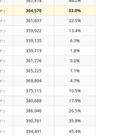
367,818
44.2%
8° )
364,570
33.0%
0° )
361,837
22.5%
0° )
359,922
13.4%
0° )
359,135
6.3%
2° )
359,719
1.8%
3° )
361,776
0.0%
8° )
365,225
1.1%
2° )
369,804
4.7%
9° )
375,115
10.5%
6° )
380,688
17.9%
0° )
386,046
26.5%
7° )
390,761
35.8%
6° )
394,491
45.4%
5° )