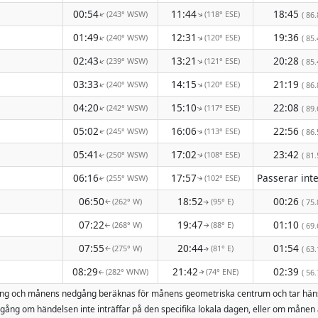
00:54
11:44
18:45
(243° WSW)
(118° ESE)
↑
( 86.
↑
01:49
12:31
19:36
(240° WSW)
(120° ESE)
↑
↑
( 85.
02:43
13:21
20:28
(239° WSW)
(121° ESE)
↑
↑
( 85.
03:33
14:15
21:19
(240° WSW)
(120° ESE)
↑
↑
( 86.
04:20
15:10
22:08
(242° WSW)
(117° ESE)
↑
( 89.
↑
05:02
16:06
22:56
(245° WSW)
(113° ESE)
( 86.
↑
↑
05:41
17:02
23:42
(250° WSW)
(108° ESE)
( 81.
↑
↑
06:16
17:57
(255° WSW)
(102° ESE)
↑
↑
06:50
18:52
00:26
(262° W)
(95° E)
( 75.
↑
↑
07:22
19:47
01:10
(268° W)
(88° E)
( 69.
↑
↑
07:55
20:44
01:54
(275° W)
(81° E)
( 63.
↑
↑
08:29
21:42
02:39
(282° WNW)
(74° ENE)
( 56.
↑
↑
ppgång och månens nedgång beräknas för månens geometriska centrum och tar hän
ång om händelsen inte inträffar på den specifika lokala dagen, eller om månen 