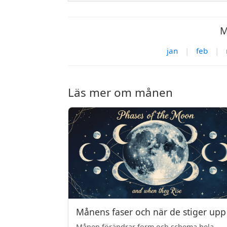
M
jan
|
feb
|
Läs mer om månen
Månens faser och när de stiger upp
Månen förändrar form och schema hela