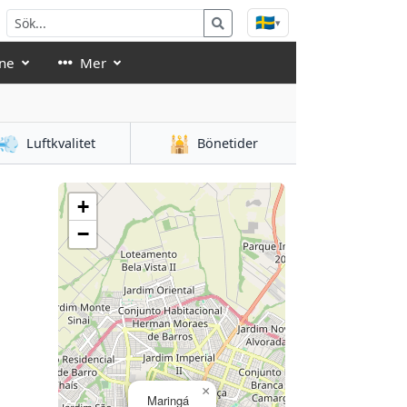
🇸🇪
▾
ne
Mer
💨
🕌
Luftkvalitet
Bönetider
+
−
×
Maringá