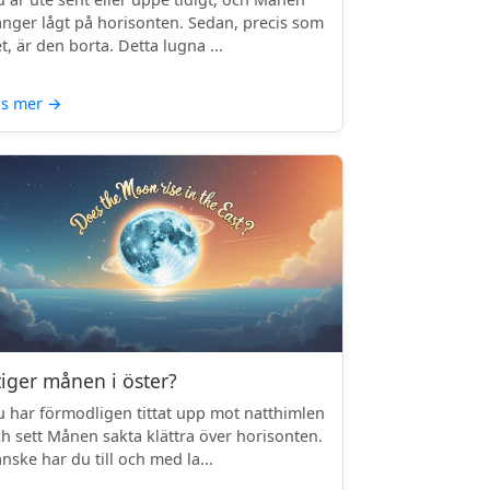
nger lågt på horisonten. Sedan, precis som
t, är den borta. Detta lugna ...
äs mer
→
tiger månen i öster?
 har förmodligen tittat upp mot natthimlen
h sett Månen sakta klättra över horisonten.
nske har du till och med la...