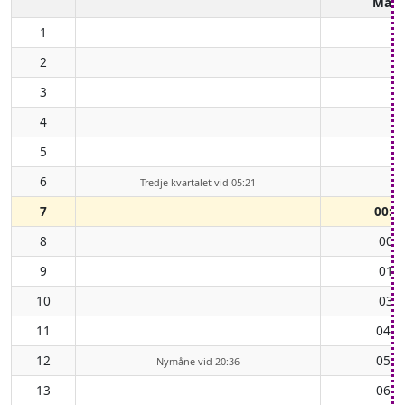
Mån
1
2
3
4
5
6
Tredje kvartalet vid 05:21
7
00:0
8
00:5
9
01:5
10
03:0
11
04:2
12
05:3
Nymåne vid 20:36
13
06:5