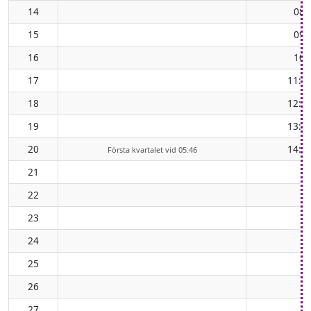
14
08:
15
09:
16
10:
17
11:2
18
12:2
19
13:2
20
14:3
Första kvartalet vid 05:46
21
22
23
24
25
26
27