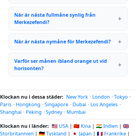
När är nästa fullmåne synlig från
Merkezefendi?
När är nästa nymåne för Merkezefendi?
Varför ser månen ibland orange ut vid
horisonten?
Klockan nu i dessa städer:
New York
·
London
·
Tokyo
·
Paris
·
Hongkong
·
Singapore
·
Dubai
·
Los Angeles
·
Shanghai
·
Peking
·
Sydney
·
Mumbai
Klockan nu i länder:
🇺🇸 USA
|
🇨🇳 Kina
|
🇮🇳 Indien
|
🇬🇧
Storbritannien
|
🇩🇪 Tyskland
|
🇯🇵 Japan
|
🇫🇷 Frankrike
|