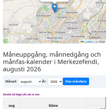
Leaflet
|
© OSM
Måneuppgång, månnedgång och
månfas-kalender i Merkezefendi,
augusti 2026
Månad:
År:
Visa måndata
Skrolla till höger för att se mer
aug
Måne