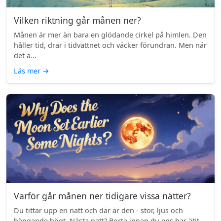
Vilken riktning går månen ner?
Månen är mer än bara en glödande cirkel på himlen. Den
håller tid, drar i tidvattnet och väcker förundran. Men när
det ä...
Läs mer
→
Varför går månen ner tidigare vissa nätter?
Du tittar upp en natt och där är den - stor, ljus och
hängande högt. Nästa natt? Borta innan du ens har ätit