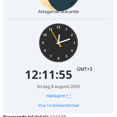
Avtagande skärande
12:11:56
12
11
1
10
2
9
3
8
4
7
5
6
GMT+3
12:11:56
lördag 8 augusti 2026
⛶
Helskärm
Visa 12-timmarsformat
Nuvarande tid (lokal):
12:11:56