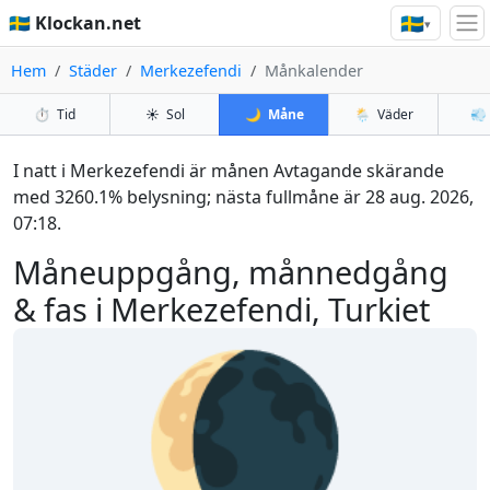
🇸🇪
🇸🇪 Klockan.net
▾
Hem
Städer
Merkezefendi
Månkalender
⏱️
Tid
☀️
Sol
🌙
Måne
🌦️
Väder
💨
I natt i Merkezefendi är månen Avtagande skärande
med 3260.1% belysning; nästa fullmåne är 28 aug. 2026,
07:18.
Måneuppgång, månnedgång
& fas i Merkezefendi, Turkiet
🌘