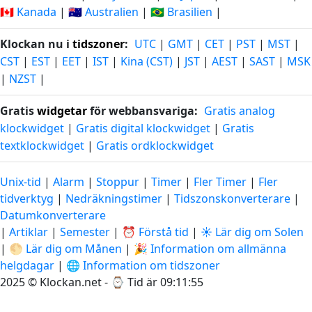
🇨🇦 Kanada
|
🇦🇺 Australien
|
🇧🇷 Brasilien
|
Klockan nu i
tidszoner
:
UTC
|
GMT
|
CET
|
PST
|
MST
|
CST
|
EST
|
EET
|
IST
|
Kina (CST)
|
JST
|
AEST
|
SAST
|
MSK
|
NZST
|
Gratis
widgetar
för webbansvariga:
Gratis analog
klockwidget
|
Gratis digital klockwidget
|
Gratis
textklockwidget
|
Gratis ordklockwidget
Unix-tid
|
Alarm
|
Stoppur
|
Timer
|
Fler Timer
|
Fler
tidverktyg
|
Nedräkningstimer
|
Tidszonskonverterare
|
Datumkonverterare
|
Artiklar
|
Semester
|
⏰ Förstå tid
|
☀️ Lär dig om Solen
|
🌕 Lär dig om Månen
|
🎉 Information om allmänna
helgdagar
|
🌐 Information om tidszoner
2025 © Klockan.net - ⌚
Tid är 09:11:56