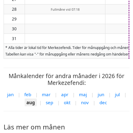
28
Fullmåne vid 07:18
29
30
31
* Alla tider är lokal tid för Merkezefendi. Tider för månuppgång och månen
Tabellen kan visa "-" för månuppgång eller månens nedgång om händelsen inte
Månkalender för andra månader i 2026 för
Merkezefendi:
jan
|
feb
|
mar
|
apr
|
maj
|
jun
|
jul
|
aug
|
sep
|
okt
|
nov
|
dec
Läs mer om månen