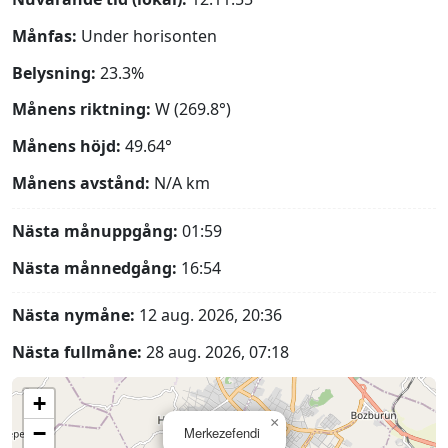
Månfas:
Under horisonten
Belysning:
23.3%
Månens riktning:
W (269.8°)
Månens höjd:
49.64°
Månens avstånd:
N/A
km
Nästa månuppgång:
01:59
Nästa månnedgång:
16:54
Nästa nymåne:
12 aug. 2026, 20:36
Nästa fullmåne:
28 aug. 2026, 07:18
+
×
−
Merkezefendi