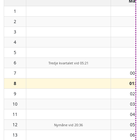
Mån
1
2
3
4
5
6
Tredje kvartalet vid 05:21
7
00:1
8
01:1
9
02:2
10
03:2
11
04:3
12
05:3
Nymåne vid 20:36
13
06:2