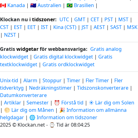
🇨🇦 Kanada
|
🇦🇺 Australien
|
🇧🇷 Brasilien
|
Klockan nu i
tidszoner
:
UTC
|
GMT
|
CET
|
PST
|
MST
|
CST
|
EST
|
EET
|
IST
|
Kina (CST)
|
JST
|
AEST
|
SAST
|
MSK
|
NZST
|
Gratis
widgetar
för webbansvariga:
Gratis analog
klockwidget
|
Gratis digital klockwidget
|
Gratis
textklockwidget
|
Gratis ordklockwidget
Unix-tid
|
Alarm
|
Stoppur
|
Timer
|
Fler Timer
|
Fler
tidverktyg
|
Nedräkningstimer
|
Tidszonskonverterare
|
Datumkonverterare
|
Artiklar
|
Semester
|
⏰ Förstå tid
|
☀️ Lär dig om Solen
|
🌕 Lär dig om Månen
|
🎉 Information om allmänna
helgdagar
|
🌐 Information om tidszoner
2025 © Klockan.net - ⌚
Tid är 08:04:26