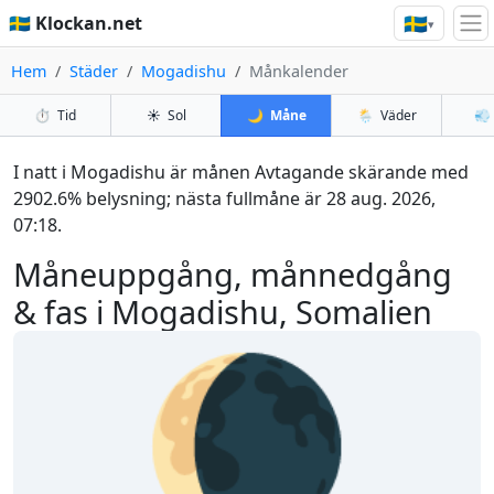
🇸🇪
🇸🇪 Klockan.net
▾
Hem
Städer
Mogadishu
Månkalender
⏱️
Tid
☀️
Sol
🌙
Måne
🌦️
Väder
💨
I natt i Mogadishu är månen Avtagande skärande med
2902.6% belysning; nästa fullmåne är 28 aug. 2026,
07:18.
Måneuppgång, månnedgång
& fas i Mogadishu, Somalien
🌘