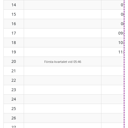
14
07:
15
08:
16
08:
17
09:3
18
10:2
19
11:0
20
Första kvartalet vid 05:46
21
22
23
24
25
26
27