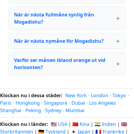
När är nästa fullmåne synlig från
Mogadishu?
När är nästa nymåne för Mogadishu?
Varför ser månen ibland orange ut vid
horisonten?
Klockan nu i dessa städer:
New York
·
London
·
Tokyo
·
Paris
·
Hongkong
·
Singapore
·
Dubai
·
Los Angeles
·
Shanghai
·
Peking
·
Sydney
·
Mumbai
Klockan nu i länder:
🇺🇸 USA
|
🇨🇳 Kina
|
🇮🇳 Indien
|
🇬🇧
Storbritannien
|
🇩🇪 Tyskland
|
🇯🇵 Japan
|
🇫🇷 Frankrike
|