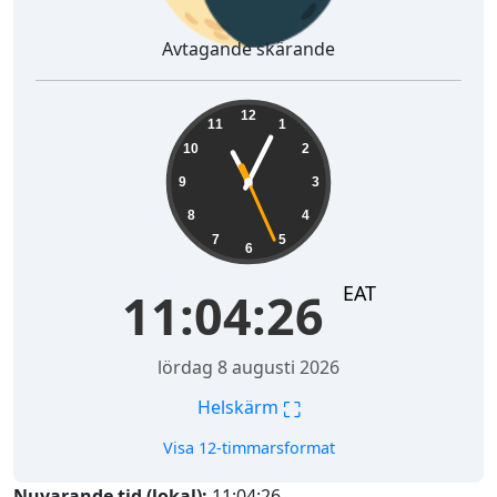
Avtagande skärande
11:04:27
12
11
1
10
2
9
3
8
4
7
5
6
EAT
11:04:27
lördag 8 augusti 2026
⛶
Helskärm
Visa 12-timmarsformat
Nuvarande tid (lokal):
11:04:27