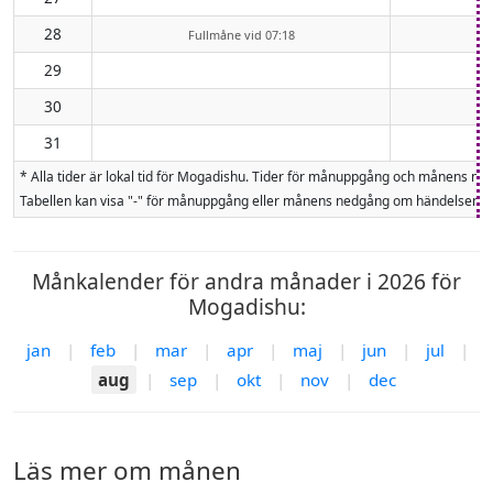
28
Fullmåne vid 07:18
29
30
31
* Alla tider är lokal tid för Mogadishu. Tider för månuppgång och månens 
Tabellen kan visa "-" för månuppgång eller månens nedgång om händelsen inte
Månkalender för andra månader i 2026 för
Mogadishu:
jan
|
feb
|
mar
|
apr
|
maj
|
jun
|
jul
|
aug
|
sep
|
okt
|
nov
|
dec
Läs mer om månen