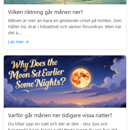
Vilken riktning går månen ner?
Månen är mer än bara en glödande cirkel på himlen. Den
håller tid, drar i tidvattnet och väcker förundran. Men när
det ä...
Läs mer
→
Varför går månen ner tidigare vissa nätter?
Du tittar upp en natt och där är den - stor, ljus och
hängande högt. Nästa natt? Borta innan du ens har ätit