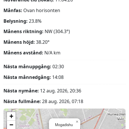
Månfas:
Ovan horisonten
Belysning:
23.8%
Månens riktning:
NW (304.3°)
Månens höjd:
38.20°
Månens avstånd:
N/A
km
Nästa månuppgång:
02:30
Nästa månnedgång:
14:08
Nästa nymåne:
12 aug. 2026, 20:36
Nästa fullmåne:
28 aug. 2026, 07:18
+
×
−
Mogadishu