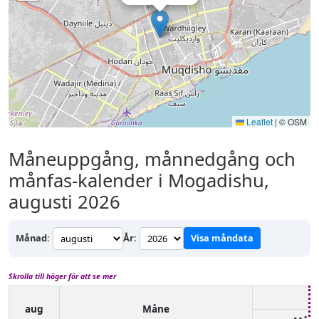
Leaflet
|
© OSM
Måneuppgång, månnedgång och
månfas-kalender i Mogadishu,
augusti 2026
Månad:
År:
Visa måndata
Skrolla till höger för att se mer
aug
Måne