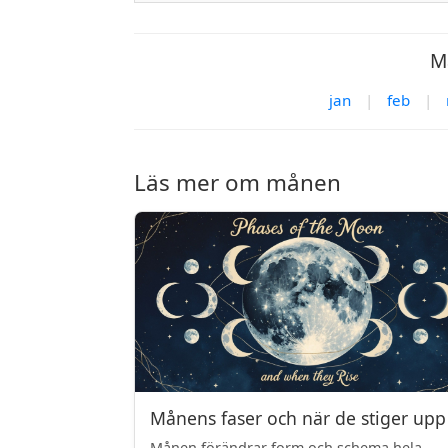
M
jan
|
feb
|
Läs mer om månen
Månens faser och när de stiger upp
Månen förändrar form och schema hela