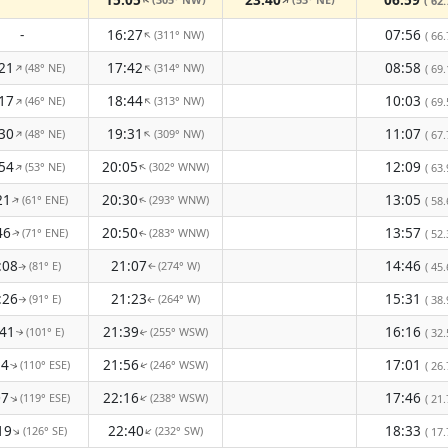
↑
↑
( 62.
-
16:27
07:56
(311° NW)
↑
( 66.
21
17:42
08:58
(48° NE)
(314° NW)
↑
↑
( 69.
17
18:44
10:03
(46° NE)
(313° NW)
↑
↑
( 69.
30
19:31
11:07
(48° NE)
(309° NW)
↑
↑
( 67.
54
20:05
12:09
(53° NE)
(302° WNW)
↑
↑
( 63.
21
20:30
13:05
(61° ENE)
(293° WNW)
↑
( 58.
↑
46
20:50
13:57
(71° ENE)
(283° WNW)
( 52.
↑
↑
:08
21:07
14:46
(81° E)
(274° W)
( 45.
↑
↑
:26
21:23
15:31
(91° E)
(264° W)
( 38.
↑
↑
:41
21:39
16:16
(101° E)
(255° WSW)
( 32.
↑
↑
54
21:56
17:01
(110° ESE)
(246° WSW)
( 26.
↑
↑
07
22:16
17:46
(119° ESE)
(238° WSW)
↑
↑
( 21.
19
22:40
18:33
(126° SE)
(232° SW)
↑
↑
( 17.