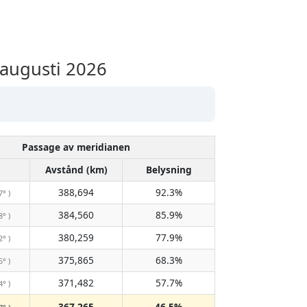
augusti 2026
Passage av meridianen
Avstånd (km)
Belysning
388,694
92.3%
7° )
384,560
85.9%
8° )
380,259
77.9%
2° )
375,865
68.3%
5° )
371,482
57.7%
4° )
367,265
46.5%