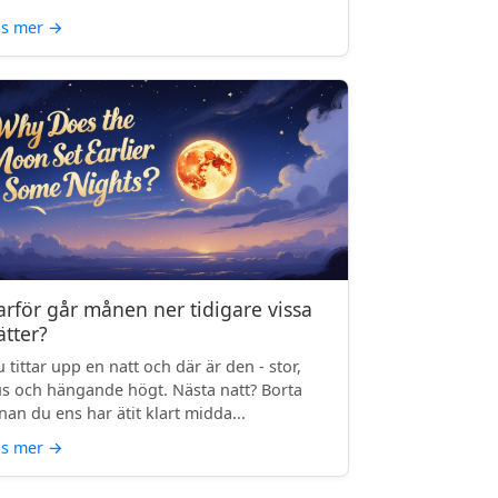
äs mer
→
arför går månen ner tidigare vissa
ätter?
 tittar upp en natt och där är den - stor,
us och hängande högt. Nästa natt? Borta
nan du ens har ätit klart midda...
äs mer
→