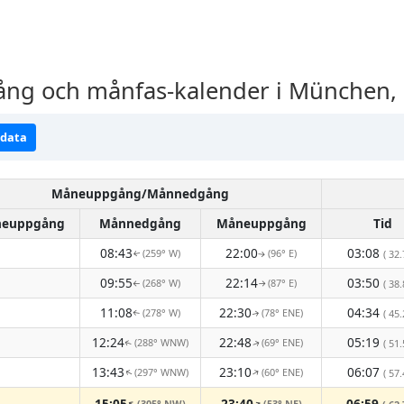
g och månfas-kalender i München, 
ndata
Måneuppgång/Månnedgång
euppgång
Månnedgång
Måneuppgång
Tid
08:43
22:00
03:08
(259° W)
(96° E)
( 32.
↑
↑
09:55
22:14
03:50
(268° W)
(87° E)
( 38.
↑
↑
11:08
22:30
04:34
(278° W)
(78° ENE)
( 45.
↑
↑
12:24
22:48
05:19
(288° WNW)
(69° ENE)
( 51.
↑
↑
13:43
23:10
06:07
(297° WNW)
(60° ENE)
↑
( 57.
↑
15:05
23:40
06:59
(305° NW)
(53° NE)