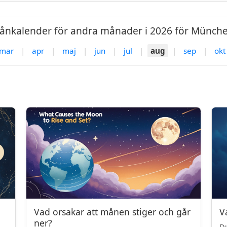
ånkalender för andra månader i 2026 för Münche
mar
|
apr
|
maj
|
jun
|
jul
|
aug
|
sep
|
okt
Vad orsakar att månen stiger och går
V
ner?
Du