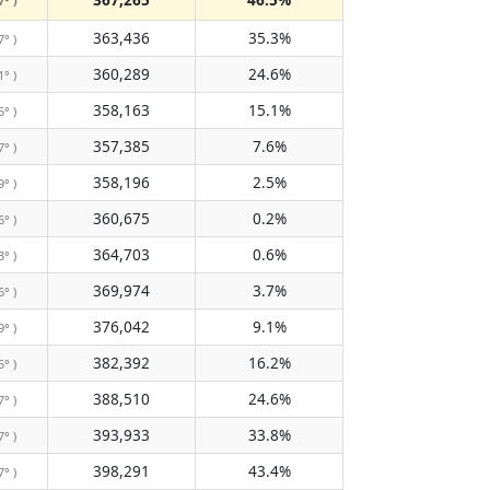
7° )
363,436
35.3%
7° )
360,289
24.6%
1° )
358,163
15.1%
5° )
357,385
7.6%
7° )
358,196
2.5%
9° )
360,675
0.2%
6° )
364,703
0.6%
3° )
369,974
3.7%
6° )
376,042
9.1%
9° )
382,392
16.2%
5° )
388,510
24.6%
7° )
393,933
33.8%
7° )
398,291
43.4%
7° )