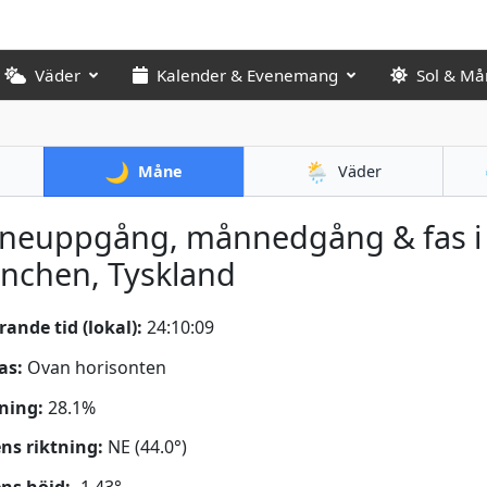
Väder
Kalender & Evenemang
Sol & Må
🌙
🌦️
Måne
Väder
neuppgång, månnedgång & fas i
nchen, Tyskland
ande tid (lokal):
24:10:10
as:
Ovan horisonten
ning:
28.1%
s riktning:
NE (44.0°)