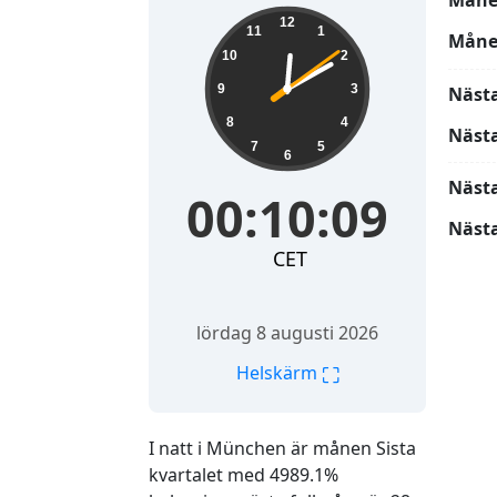
Måne
00:10:10
12
11
1
Måne
10
2
9
3
Näst
8
4
Näst
7
5
6
Näst
00:10:10
Nästa
CET
lördag 8 augusti 2026
⛶
Helskärm
I natt i München är månen Sista
kvartalet med 4989.1%