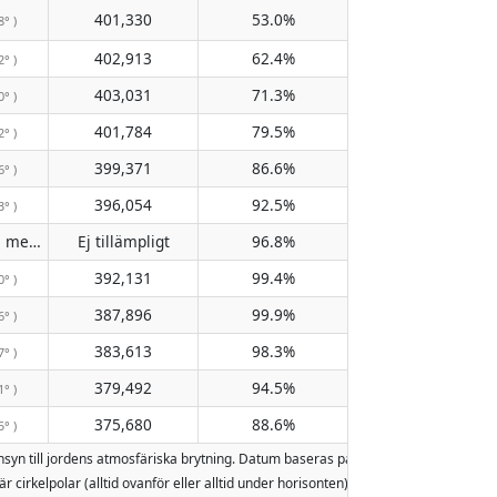
401,330
53.0%
8° )
402,913
62.4%
2° )
403,031
71.3%
0° )
401,784
79.5%
2° )
399,371
86.6%
6° )
396,054
92.5%
3° )
Passerar inte meridianen
Ej tillämpligt
96.8%
( Ej tillämpligt )
392,131
99.4%
0° )
387,896
99.9%
6° )
383,613
98.3%
7° )
379,492
94.5%
1° )
375,680
88.6%
5° )
nsyn till jordens atmosfäriska brytning. Datum baseras på den gregorianska ka
är cirkelpolar (alltid ovanför eller alltid under horisonten). Två månuppgångar