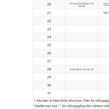
Första kvartalet vid
20
15:
04:46
21
16:
22
23
24
25
26
27
28
Fullmåne vid 06:18
29
30
31
* Alla tider är lokal tid för München. Tider för mån
Tabellen kan visa "-" för månuppgång eller månens nedg