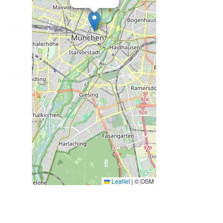
Leaflet
|
© OSM