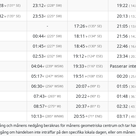
28
23:12
19:22
(131° SE)
(228° SW)
↑
↑
( 14.
32
23:53
20:13
(135° SE)
(225° SW)
↑
↑
( 13.
-
17:26
21:05
(135° SE)
↑
( 13.
00:44
18:11
21:56
(225° SW)
(134° SE)
↑
↑
( 14.
01:45
18:45
22:46
(227° SW)
(130° SE)
↑
↑
( 16.
02:53
19:12
23:34
(232° SW)
(124° ESE)
↑
↑
( 20.
04:04
19:33
(239° WSW)
(116° ESE)
↑
↑
05:17
19:51
00:20
(247° WSW)
(108° ESE)
( 25.
↑
↑
06:30
20:07
01:05
(256° WSW)
(99° E)
( 30.
↑
↑
07:43
20:22
01:48
(265° W)
(90° E)
( 36.
↑
↑
08:57
20:37
02:32
(275° W)
(81° E)
( 43.
↑
↑
10:13
20:55
03:17
(285° WNW)
(71° ENE)
( 49.
↑
↑
uppgång och månens nedgång beräknas för månens geometriska centrum och tar hä
ång om händelsen inte inträffar på den specifika lokala dagen, eller om månen 