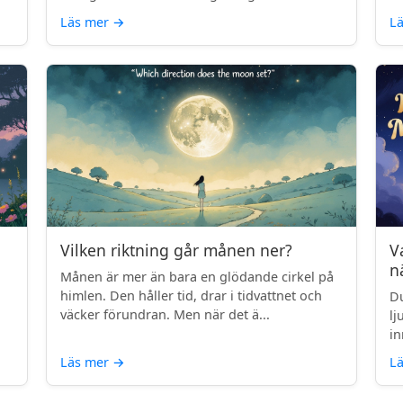
Läs mer
→
L
Vilken riktning går månen ner?
V
n
Månen är mer än bara en glödande cirkel på
himlen. Den håller tid, drar i tidvattnet och
Du
väcker förundran. Men när det ä...
lj
in
Läs mer
→
L