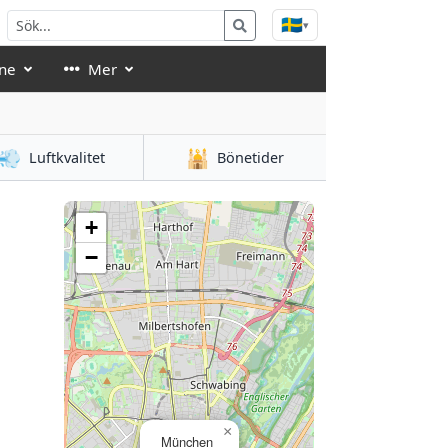
🇸🇪
▾
ne
Mer
💨
🕌
Luftkvalitet
Bönetider
+
−
×
München