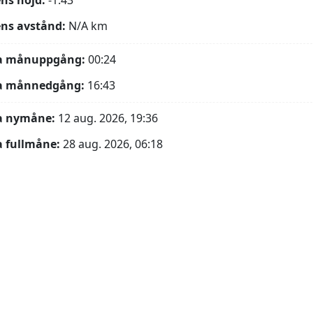
ns höjd:
-1.43°
ns avstånd:
N/A
km
a månuppgång:
00:24
a månnedgång:
16:43
a nymåne:
12 aug. 2026, 19:36
 fullmåne:
28 aug. 2026, 06:18