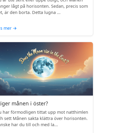
nger lågt på horisonten. Sedan, precis som
t, är den borta. Detta lugna ...
äs mer
→
tiger månen i öster?
 har förmodligen tittat upp mot natthimlen
h sett Månen sakta klättra över horisonten.
nske har du till och med la...