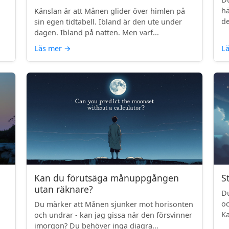
.
hä
Känslan är att Månen glider över himlen på
de
sin egen tidtabell. Ibland är den ute under
dagen. Ibland på natten. Men varf...
Läs mer
→
L
Kan du förutsäga månuppgången
S
utan räknare?
Du
oc
Du märker att Månen sjunker mot horisonten
Ka
och undrar - kan jag gissa när den försvinner
imorgon? Du behöver inga diagra...