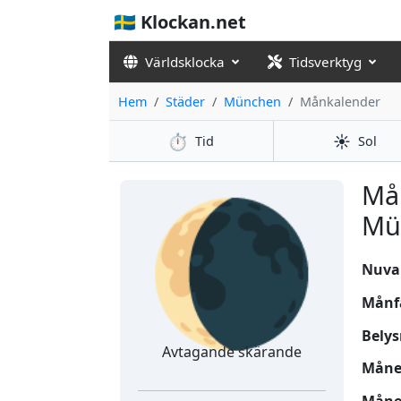
🇸🇪 Klockan.net
Världsklocka
Tidsverktyg
Hem
Städer
München
Månkalender
⏱️
☀️
Tid
Sol
🌘
Må
Mü
Nuvar
Månf
Belys
Avtagande skärande
Månen