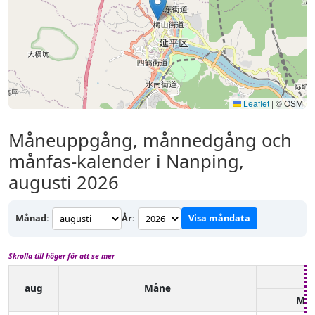
Leaflet
|
© OSM
Måneuppgång, månnedgång och
månfas-kalender i Nanping,
augusti 2026
Månad:
År:
Visa måndata
Skrolla till höger för att se mer
aug
Måne
Må