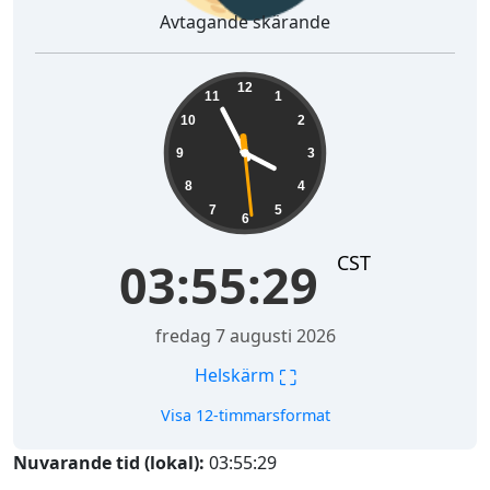
Avtagande skärande
03:55:30
12
11
1
10
2
9
3
8
4
7
5
6
CST
03:55:30
fredag 7 augusti 2026
⛶
Helskärm
Visa 12-timmarsformat
Nuvarande tid (lokal):
03:55:30