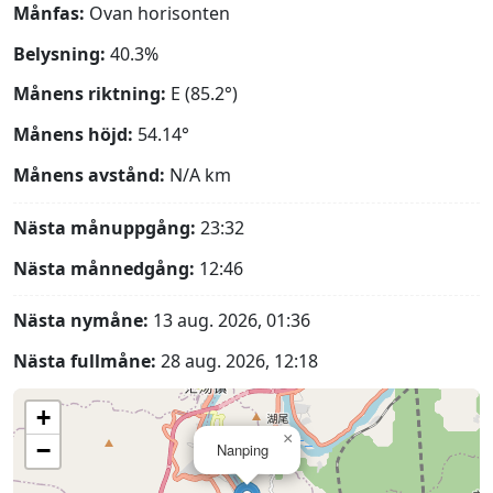
Månfas:
Ovan horisonten
Belysning:
40.3%
Månens riktning:
E (85.2°)
Månens höjd:
54.14°
Månens avstånd:
N/A
km
Nästa månuppgång:
23:32
Nästa månnedgång:
12:46
Nästa nymåne:
13 aug. 2026, 01:36
Nästa fullmåne:
28 aug. 2026, 12:18
+
×
−
Nanping