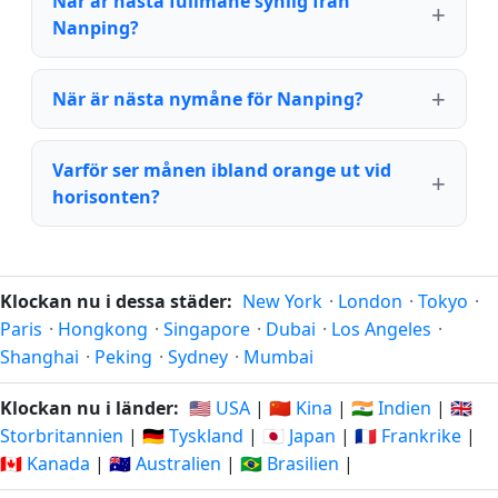
När är nästa fullmåne synlig från
Nanping?
När är nästa nymåne för Nanping?
Varför ser månen ibland orange ut vid
horisonten?
Klockan nu i dessa städer:
New York
·
London
·
Tokyo
·
Paris
·
Hongkong
·
Singapore
·
Dubai
·
Los Angeles
·
Shanghai
·
Peking
·
Sydney
·
Mumbai
Klockan nu i länder:
🇺🇸 USA
|
🇨🇳 Kina
|
🇮🇳 Indien
|
🇬🇧
Storbritannien
|
🇩🇪 Tyskland
|
🇯🇵 Japan
|
🇫🇷 Frankrike
|
🇨🇦 Kanada
|
🇦🇺 Australien
|
🇧🇷 Brasilien
|