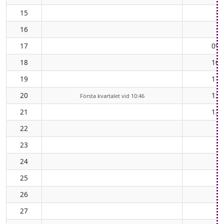
15
07
16
08
17
09:
18
10:
19
11:
20
12:
Första kvartalet vid 10:46
21
13:
22
23
24
25
26
27