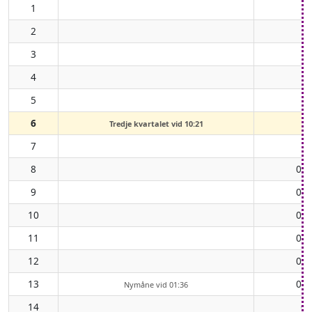
1
2
3
4
5
6
Tredje kvartalet vid 10:21
7
8
00:
9
01:
10
02:
11
03:
12
04:
13
05:
Nymåne vid 01:36
14
06