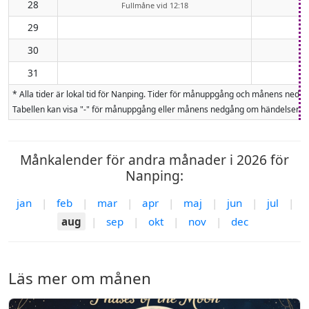
28
Fullmåne vid 12:18
29
30
31
* Alla tider är lokal tid för Nanping. Tider för månuppgång och månens ned
Tabellen kan visa "-" för månuppgång eller månens nedgång om händelsen inte
Månkalender för andra månader i 2026 för
Nanping:
jan
|
feb
|
mar
|
apr
|
maj
|
jun
|
jul
|
aug
|
sep
|
okt
|
nov
|
dec
Läs mer om månen