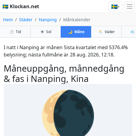
🇸🇪
🇸🇪 Klockan.net
▾
Hem
Städer
Nanping
Månkalender
⏱️
Tid
☀️
Sol
🌙
Måne
🌦️
Väder
💨
I natt i Nanping är månen Sista kvartalet med 5376.4%
belysning; nästa fullmåne är 28 aug. 2026, 12:18.
Måneuppgång, månnedgång
& fas i Nanping, Kina
🌘