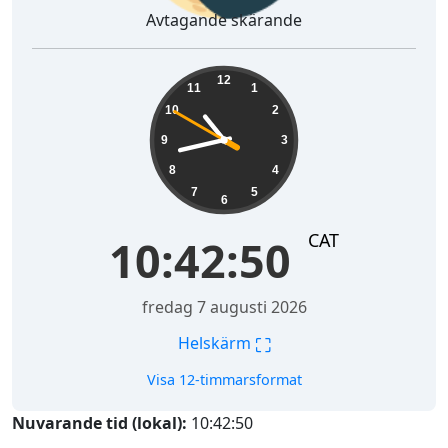
Avtagande skärande
10:42:51
12
11
1
10
2
9
3
8
4
7
5
6
CAT
10:42:51
fredag 7 augusti 2026
⛶
Helskärm
Visa 12-timmarsformat
Nuvarande tid (lokal):
10:42:51