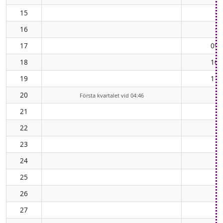
15
08
16
08
17
09:
18
10:
19
11:
20
Första kvartalet vid 04:46
21
22
23
24
25
26
27