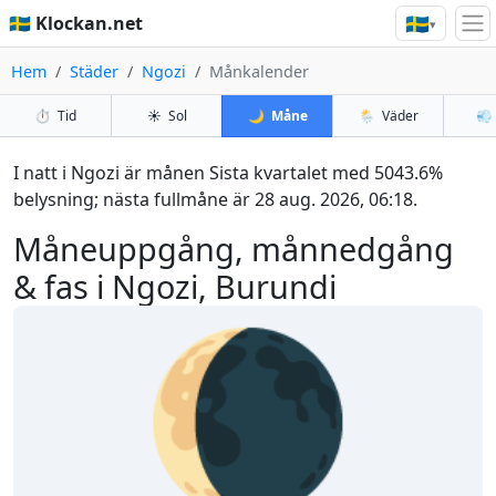
🇸🇪
🇸🇪 Klockan.net
▾
Hem
Städer
Ngozi
Månkalender
⏱️
Tid
☀️
Sol
🌙
Måne
🌦️
Väder
💨
I natt i Ngozi är månen Sista kvartalet med 5043.6%
belysning; nästa fullmåne är 28 aug. 2026, 06:18.
Måneuppgång, månnedgång
& fas i Ngozi, Burundi
🌘