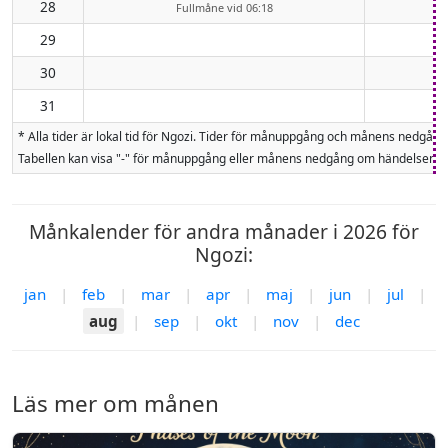
28
Fullmåne vid 06:18
29
30
31
* Alla tider är lokal tid för Ngozi. Tider för månuppgång och månens nedgå
Tabellen kan visa "-" för månuppgång eller månens nedgång om händelsen inte
Månkalender för andra månader i 2026 för
Ngozi:
jan
|
feb
|
mar
|
apr
|
maj
|
jun
|
jul
|
aug
|
sep
|
okt
|
nov
|
dec
Läs mer om månen