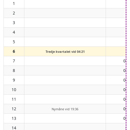
1
2
3
4
5
6
Tredje kvartalet vid 04:21
7
00:
8
01:
9
02:
10
03:
11
04:
12
05:
Nymåne vid 19:36
13
06:
14
07