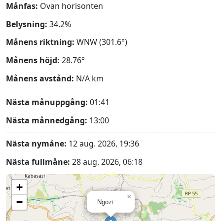
Månfas:
Ovan horisonten
Belysning:
34.2%
Månens riktning:
WNW (301.6°)
Månens höjd:
28.76°
Månens avstånd:
N/A
km
Nästa månuppgång:
01:41
Nästa månnedgång:
13:00
Nästa nymåne:
12 aug. 2026, 19:36
Nästa fullmåne:
28 aug. 2026, 06:18
+
×
−
Ngozi