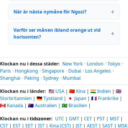
När är nästa nymåne för Ngozi?
Varför ser månen ibland orange ut vid
horisonten?
Klockan nu i dessa städer:
New York
·
London
·
Tokyo
·
Paris
·
Hongkong
·
Singapore
·
Dubai
·
Los Angeles
·
Shanghai
·
Peking
·
Sydney
·
Mumbai
Klockan nu i länder:
🇺🇸 USA
|
🇨🇳 Kina
|
🇮🇳 Indien
|
🇬🇧
Storbritannien
|
🇩🇪 Tyskland
|
🇯🇵 Japan
|
🇫🇷 Frankrike
|
🇨🇦 Kanada
|
🇦🇺 Australien
|
🇧🇷 Brasilien
|
Klockan nu i
tidszoner
:
UTC
|
GMT
|
CET
|
PST
|
MST
|
CST
|
EST
|
EET
|
IST
|
Kina (CST)
|
JST
|
AEST
|
SAST
|
MSK