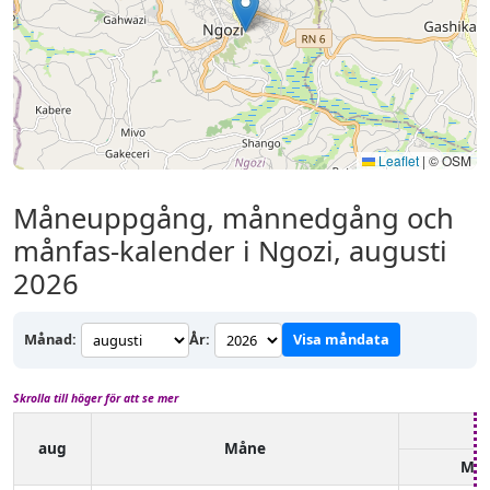
Leaflet
|
© OSM
Måneuppgång, månnedgång och
månfas-kalender i Ngozi, augusti
2026
Månad:
År:
Visa måndata
Skrolla till höger för att se mer
aug
Måne
Må