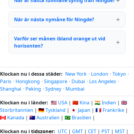
När är nästa fullmåne synlig från Ningde?
När är nästa nymåne för Ningde?
Varför ser månen ibland orange ut vid
horisonten?
Klockan nu i dessa städer:
New York
·
London
·
Tokyo
·
Paris
·
Hongkong
·
Singapore
·
Dubai
·
Los Angeles
·
Shanghai
·
Peking
·
Sydney
·
Mumbai
Klockan nu i länder:
🇺🇸 USA
|
🇨🇳 Kina
|
🇮🇳 Indien
|
🇬🇧
Storbritannien
|
🇩🇪 Tyskland
|
🇯🇵 Japan
|
🇫🇷 Frankrike
|
🇨🇦 Kanada
|
🇦🇺 Australien
|
🇧🇷 Brasilien
|
Klockan nu i
tidszoner
:
UTC
|
GMT
|
CET
|
PST
|
MST
|