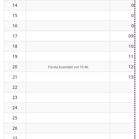
14
06:
15
07:
16
08:
17
09:5
18
10:4
19
11:4
20
12:4
Första kvartalet vid 10:46
21
13:3
22
23
24
25
26
27