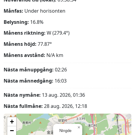
Månfas:
Under horisonten
Belysning:
16.8%
Månens riktning:
W (279.4°)
Månens höjd:
77.87°
Månens avstånd:
N/A
km
Nästa månuppgång:
02:26
Nästa månnedgång:
16:03
Nästa nymåne:
13 aug. 2026, 01:36
Nästa fullmåne:
28 aug. 2026, 12:18
+
×
−
Ningde