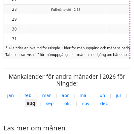
28
Fullmåne vid 12:18
29
30
31
* Alla tider är lokal tid för Ningde. Tider för månuppgång och månens nedg
Tabellen kan visa "-" för månuppgång eller månens nedgång om händelsen inte
Månkalender för andra månader i 2026 för
Ningde:
jan
|
feb
|
mar
|
apr
|
maj
|
jun
|
jul
|
aug
|
sep
|
okt
|
nov
|
dec
Läs mer om månen