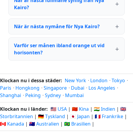
När är nästa fullmåne synlig från Nya
Kairo?
När är nästa nymåne för Nya Kairo?
Varför ser månen ibland orange ut vid
horisonten?
Klockan nu i dessa städer:
New York
·
London
·
Tokyo
·
Paris
·
Hongkong
·
Singapore
·
Dubai
·
Los Angeles
·
Shanghai
·
Peking
·
Sydney
·
Mumbai
Klockan nu i länder:
🇺🇸 USA
|
🇨🇳 Kina
|
🇮🇳 Indien
|
🇬🇧
Storbritannien
|
🇩🇪 Tyskland
|
🇯🇵 Japan
|
🇫🇷 Frankrike
|
🇨🇦 Kanada
|
🇦🇺 Australien
|
🇧🇷 Brasilien
|