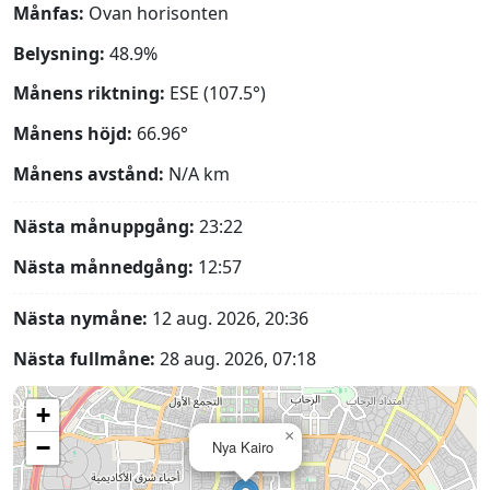
Månfas:
Ovan horisonten
Belysning:
48.9%
Månens riktning:
ESE (107.5°)
Månens höjd:
66.96°
Månens avstånd:
N/A
km
Nästa månuppgång:
23:22
Nästa månnedgång:
12:57
Nästa nymåne:
12 aug. 2026, 20:36
Nästa fullmåne:
28 aug. 2026, 07:18
+
×
−
Nya Kairo