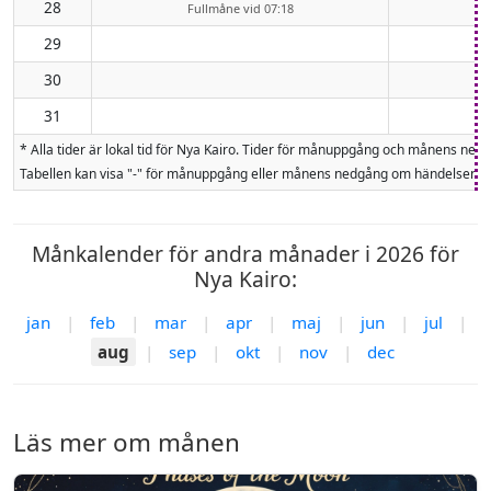
28
Fullmåne vid 07:18
29
30
31
* Alla tider är lokal tid för Nya Kairo. Tider för månuppgång och månens n
Tabellen kan visa "-" för månuppgång eller månens nedgång om händelsen inte
Månkalender för andra månader i 2026 för
Nya Kairo:
jan
|
feb
|
mar
|
apr
|
maj
|
jun
|
jul
|
aug
|
sep
|
okt
|
nov
|
dec
Läs mer om månen