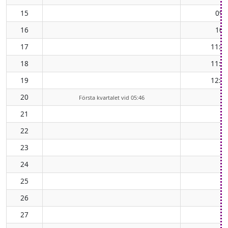
15
09:
16
10:
17
11:0
18
11:5
19
12:5
20
Första kvartalet vid 05:46
21
22
23
24
25
26
27