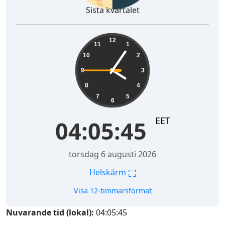
Sista kvartalet
04:05:47
12
11
1
10
2
9
3
8
4
7
5
6
EET
04:05:47
torsdag 6 augusti 2026
⛶
Helskärm
Visa 12-timmarsformat
Nuvarande tid (lokal):
04:05:47