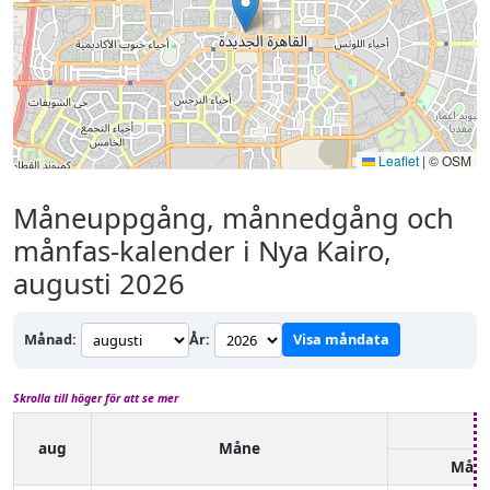
Leaflet
|
© OSM
Måneuppgång, månnedgång och
månfas-kalender i Nya Kairo,
augusti 2026
Månad:
År:
Visa måndata
Skrolla till höger för att se mer
aug
Måne
Mån