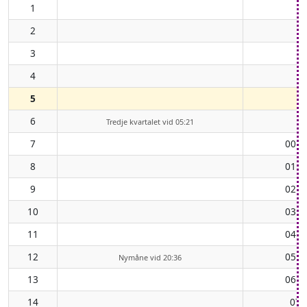
1
2
3
4
5
6
Tredje kvartalet vid 05:21
7
00:1
8
01:1
9
02:1
10
03:1
11
04:3
12
05:4
Nymåne vid 20:36
13
06:5
14
07: