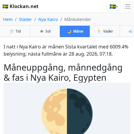
🇸🇪
🇸🇪 Klockan.net
▾
Hem
Städer
Nya Kairo
Månkalender
⏱️
Tid
☀️
Sol
🌙
Måne
🌦️
Väder
💨
I natt i Nya Kairo är månen Sista kvartalet med 6009.4%
belysning; nästa fullmåne är 28 aug. 2026, 07:18.
Måneuppgång, månnedgång
& fas i Nya Kairo, Egypten
🌗