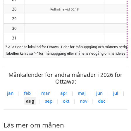
28
Fullmåne vid 00:18
29
30
31
* Alla tider är lokal tid för Ottawa. Tider för månuppgång och månens nedg
Tabellen kan visa "-" för månuppgång eller månens nedgång om händelsen inte
Månkalender för andra månader i 2026 för
Ottawa:
jan
|
feb
|
mar
|
apr
|
maj
|
jun
|
jul
|
aug
|
sep
|
okt
|
nov
|
dec
Läs mer om månen