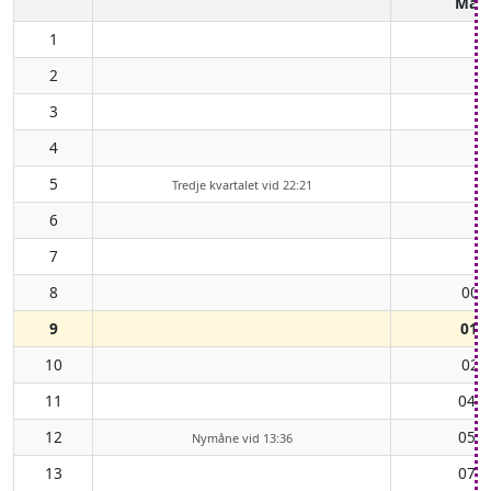
Mån
1
2
3
4
5
Tredje kvartalet vid 22:21
6
7
8
00:
9
01:
10
02:
11
04:1
12
05:3
Nymåne vid 13:36
13
07:0