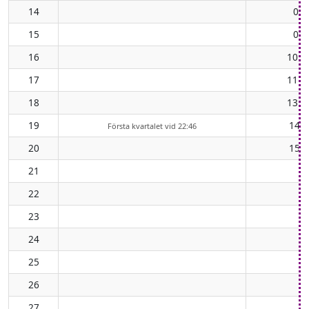
14
08:
15
09:
16
10:4
17
11:5
18
13:0
19
14:1
Första kvartalet vid 22:46
20
15:1
21
22
23
24
25
26
27