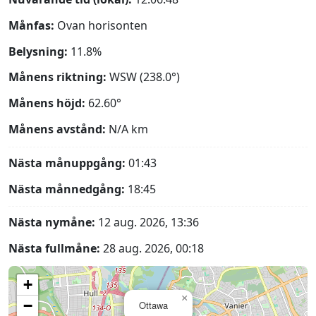
Månfas:
Ovan horisonten
Belysning:
11.8%
Månens riktning:
WSW (238.0°)
Månens höjd:
62.60°
Månens avstånd:
N/A
km
Nästa månuppgång:
01:43
Nästa månnedgång:
18:45
Nästa nymåne:
12 aug. 2026, 13:36
Nästa fullmåne:
28 aug. 2026, 00:18
+
×
−
Ottawa