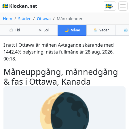
🇸🇪
🇸🇪 Klockan.net
▾
Hem
Städer
Ottawa
Månkalender
⏱️
Tid
☀️
Sol
🌙
Måne
🌦️
Väder
💨
I natt i Ottawa är månen Avtagande skärande med
1442.4% belysning; nästa fullmåne är 28 aug. 2026,
00:18.
Måneuppgång, månnedgång
& fas i Ottawa, Kanada
🌘