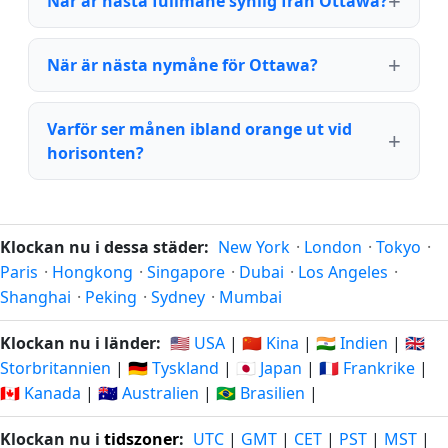
När är nästa fullmåne synlig från Ottawa?
När är nästa nymåne för Ottawa?
Varför ser månen ibland orange ut vid
horisonten?
Klockan nu i dessa städer:
New York
·
London
·
Tokyo
·
Paris
·
Hongkong
·
Singapore
·
Dubai
·
Los Angeles
·
Shanghai
·
Peking
·
Sydney
·
Mumbai
Klockan nu i länder:
🇺🇸 USA
|
🇨🇳 Kina
|
🇮🇳 Indien
|
🇬🇧
Storbritannien
|
🇩🇪 Tyskland
|
🇯🇵 Japan
|
🇫🇷 Frankrike
|
🇨🇦 Kanada
|
🇦🇺 Australien
|
🇧🇷 Brasilien
|
Klockan nu i
tidszoner
:
UTC
|
GMT
|
CET
|
PST
|
MST
|