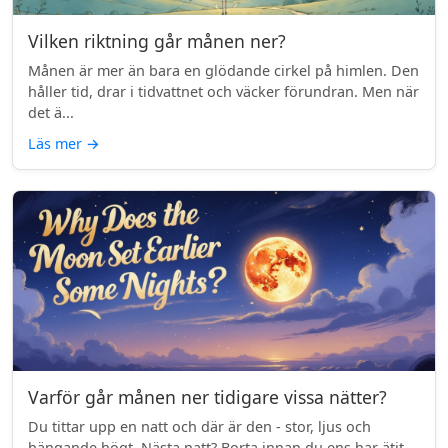
Vilken riktning går månen ner?
Månen är mer än bara en glödande cirkel på himlen. Den
håller tid, drar i tidvattnet och väcker förundran. Men när
det ä...
Läs mer
→
Varför går månen ner tidigare vissa nätter?
Du tittar upp en natt och där är den - stor, ljus och
hängande högt. Nästa natt? Borta innan du ens har ätit