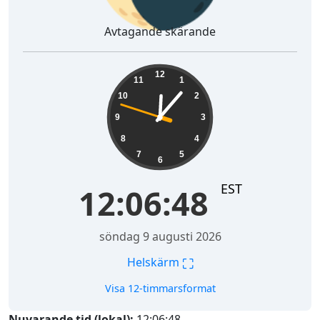
Avtagande skärande
12:06:49
12
11
1
10
2
9
3
8
4
7
5
6
EST
12:06:49
söndag 9 augusti 2026
⛶
Helskärm
Visa 12-timmarsformat
Nuvarande tid (lokal):
12:06:49