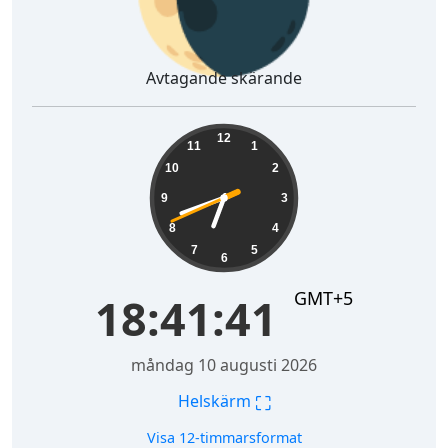
Avtagande skärande
18:41:42
12
11
1
10
2
9
3
8
4
7
5
6
GMT+5
18:41:42
måndag 10 augusti 2026
⛶
Helskärm
Visa 12-timmarsformat