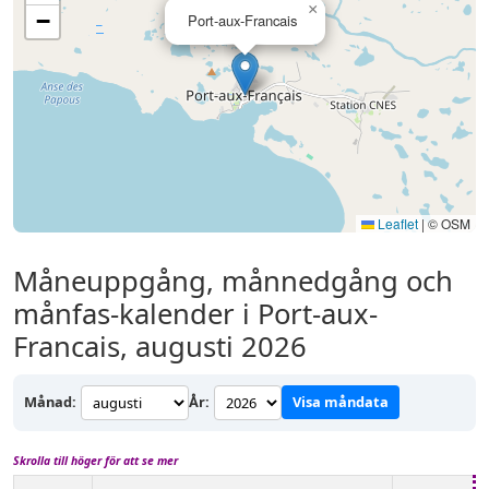
×
−
Port-aux-Francais
Leaflet
|
© OSM
Måneuppgång, månnedgång och
månfas-kalender i Port-aux-
Francais, augusti 2026
Månad:
År:
Visa måndata
Skrolla till höger för att se mer