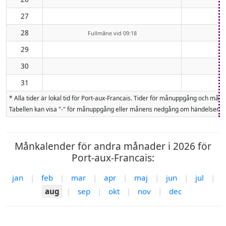
27
28
Fullmåne vid 09:18
29
30
31
* Alla tider är lokal tid för Port-aux-Francais. Tider för månuppgång och 
Tabellen kan visa "-" för månuppgång eller månens nedgång om händelsen inte
Månkalender för andra månader i 2026 för
Port-aux-Francais:
jan
|
feb
|
mar
|
apr
|
maj
|
jun
|
jul
|
aug
|
sep
|
okt
|
nov
|
dec