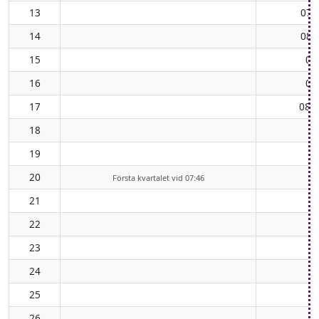
13
07:
14
08:
15
08
16
08
17
08:
18
19
20
Första kvartalet vid 07:46
21
22
23
24
25
26