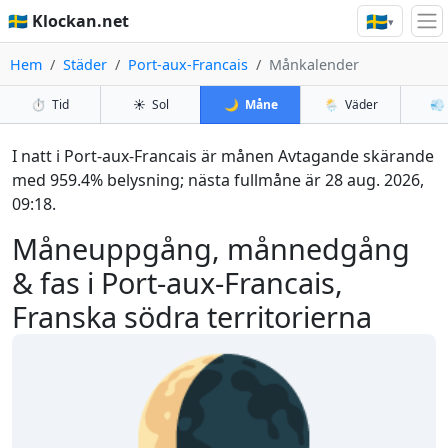
🇸🇪
🇸🇪 Klockan.net
▾
Hem
Städer
Port-aux-Francais
Månkalender
⏱️
Tid
☀️
Sol
🌙
Måne
🌦️
Väder
💨
I natt i Port-aux-Francais är månen Avtagande skärande
med 959.4% belysning; nästa fullmåne är 28 aug. 2026,
09:18.
Måneuppgång, månnedgång
& fas i Port-aux-Francais,
Franska södra territorierna
🌘