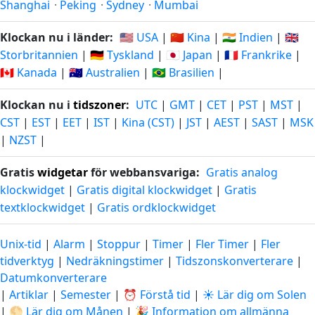
Shanghai
·
Peking
·
Sydney
·
Mumbai
Klockan nu i länder:
🇺🇸 USA
|
🇨🇳 Kina
|
🇮🇳 Indien
|
🇬🇧
Storbritannien
|
🇩🇪 Tyskland
|
🇯🇵 Japan
|
🇫🇷 Frankrike
|
🇨🇦 Kanada
|
🇦🇺 Australien
|
🇧🇷 Brasilien
|
Klockan nu i
tidszoner
:
UTC
|
GMT
|
CET
|
PST
|
MST
|
CST
|
EST
|
EET
|
IST
|
Kina (CST)
|
JST
|
AEST
|
SAST
|
MSK
|
NZST
|
Gratis
widgetar
för webbansvariga:
Gratis analog
klockwidget
|
Gratis digital klockwidget
|
Gratis
textklockwidget
|
Gratis ordklockwidget
Unix-tid
|
Alarm
|
Stoppur
|
Timer
|
Fler Timer
|
Fler
tidverktyg
|
Nedräkningstimer
|
Tidszonskonverterare
|
Datumkonverterare
|
Artiklar
|
Semester
|
⏰ Förstå tid
|
☀️ Lär dig om Solen
|
🌕 Lär dig om Månen
|
🎉 Information om allmänna