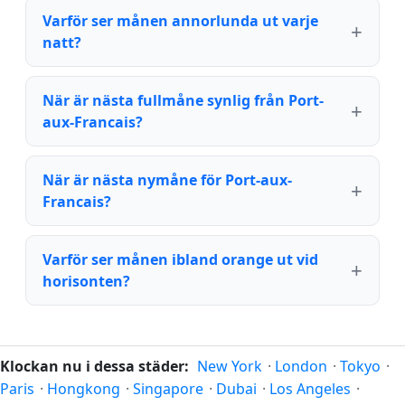
Varför ser månen annorlunda ut varje
natt?
När är nästa fullmåne synlig från Port-
aux-Francais?
När är nästa nymåne för Port-aux-
Francais?
Varför ser månen ibland orange ut vid
horisonten?
Klockan nu i dessa städer:
New York
·
London
·
Tokyo
·
Paris
·
Hongkong
·
Singapore
·
Dubai
·
Los Angeles
·