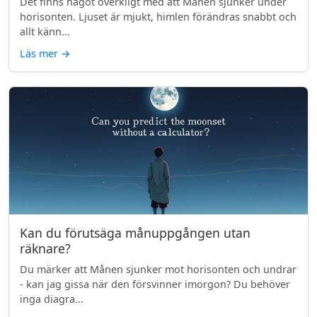
Det finns något overkligt med att Månen sjunker under
horisonten. Ljuset är mjukt, himlen förändras snabbt och
allt känn...
Läs mer
→
Kan du förutsäga månuppgången utan
räknare?
Du märker att Månen sjunker mot horisonten och undrar
- kan jag gissa när den försvinner imorgon? Du behöver
inga diagra...