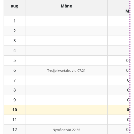
aug
Måne
Mån
1
2
3
4
5
00:
6
01:
Tredje kvartalet vid 07:21
7
02:
8
04:
9
05:
10
06:
11
07:
12
07:
Nymåne vid 22:36