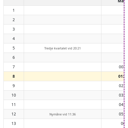
Mån
1
2
3
4
5
Tredje kvartalet vid 20:21
6
7
00:1
8
01:1
9
02:2
10
03:2
11
04:3
12
05:3
Nymåne vid 11:36
13
06: