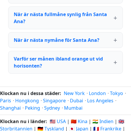
När är nästa fullmåne synlig från Santa
Ana?
När är nästa nymåne för Santa Ana?
Varför ser månen ibland orange ut vid
horisonten?
Klockan nu i dessa städer:
New York
·
London
·
Tokyo
·
Paris
·
Hongkong
·
Singapore
·
Dubai
·
Los Angeles
·
Shanghai
·
Peking
·
Sydney
·
Mumbai
Klockan nu i länder:
🇺🇸 USA
|
🇨🇳 Kina
|
🇮🇳 Indien
|
🇬🇧
Storbritannien
|
🇩🇪 Tyskland
|
🇯🇵 Japan
|
🇫🇷 Frankrike
|