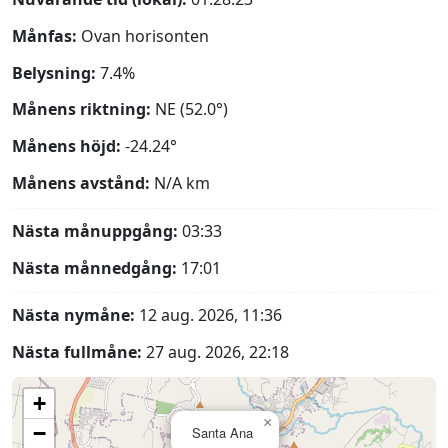
Månfas:
Ovan horisonten
Belysning:
7.4%
Månens riktning:
NE (52.0°)
Månens höjd:
-24.24°
Månens avstånd:
N/A
km
Nästa månuppgång:
03:33
Nästa månnedgång:
17:01
Nästa nymåne:
12 aug. 2026, 11:36
Nästa fullmåne:
27 aug. 2026, 22:18
+
×
−
Santa Ana