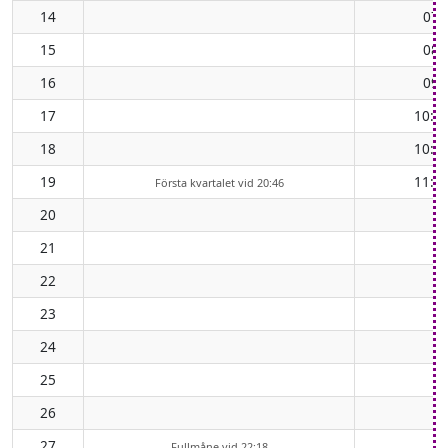
14
07:
15
08:
16
09:
17
10:0
18
10:5
19
11:4
Första kvartalet vid 20:46
20
21
22
23
24
25
26
27
Fullmåne vid 22:18