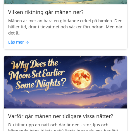
Vilken riktning går månen ner?
Månen är mer än bara en glödande cirkel på himlen. Den
håller tid, drar i tidvattnet och väcker förundran. Men när
det ä...
Läs mer
→
Varför går månen ner tidigare vissa nätter?
Du tittar upp en natt och där är den - stor, ljus och
hängande högt. Nästa natt? Borta innan du ens har ätit