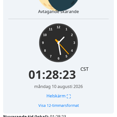
Avtagande skärande
01:28:24
12
11
1
10
2
9
3
8
4
7
5
6
CST
01:28:24
måndag 10 augusti 2026
⛶
Helskärm
Visa 12-timmarsformat
Nuvarande tid (lokal):
01:28:24