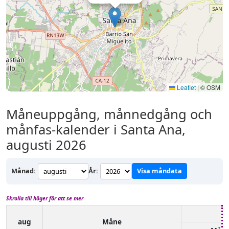
Leaflet
|
© OSM
Måneuppgång, månnedgång och
månfas-kalender i Santa Ana,
augusti 2026
Månad:
År:
Visa måndata
Skrolla till höger för att se mer
aug
Måne