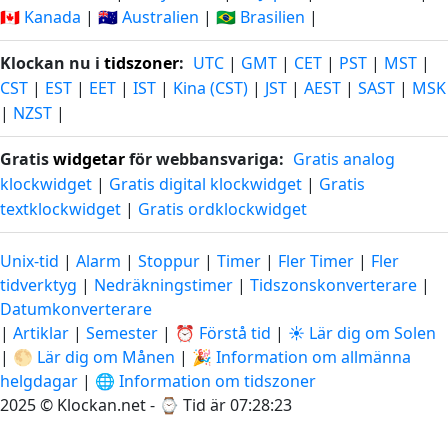
🇨🇦 Kanada
|
🇦🇺 Australien
|
🇧🇷 Brasilien
|
Klockan nu i
tidszoner
:
UTC
|
GMT
|
CET
|
PST
|
MST
|
CST
|
EST
|
EET
|
IST
|
Kina (CST)
|
JST
|
AEST
|
SAST
|
MSK
|
NZST
|
Gratis
widgetar
för webbansvariga:
Gratis analog
klockwidget
|
Gratis digital klockwidget
|
Gratis
textklockwidget
|
Gratis ordklockwidget
Unix-tid
|
Alarm
|
Stoppur
|
Timer
|
Fler Timer
|
Fler
tidverktyg
|
Nedräkningstimer
|
Tidszonskonverterare
|
Datumkonverterare
|
Artiklar
|
Semester
|
⏰ Förstå tid
|
☀️ Lär dig om Solen
|
🌕 Lär dig om Månen
|
🎉 Information om allmänna
helgdagar
|
🌐 Information om tidszoner
2025 © Klockan.net - ⌚
Tid är 07:28:24