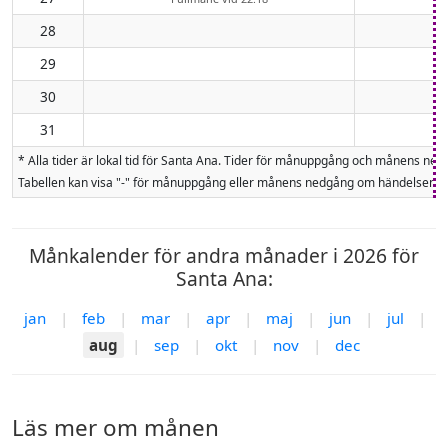
28
29
30
31
* Alla tider är lokal tid för Santa Ana. Tider för månuppgång och månens n
Tabellen kan visa "-" för månuppgång eller månens nedgång om händelsen inte
Månkalender för andra månader i 2026 för
Santa Ana:
jan
|
feb
|
mar
|
apr
|
maj
|
jun
|
jul
|
aug
|
sep
|
okt
|
nov
|
dec
Läs mer om månen