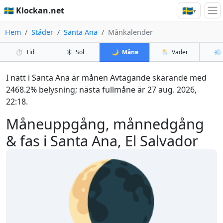
🇸🇪
🇸🇪 Klockan.net
▾
Hem
Städer
Santa Ana
Månkalender
⏱️
Tid
☀️
Sol
🌙
Måne
🌦️
Väder
💨
I natt i Santa Ana är månen Avtagande skärande med
2468.2% belysning; nästa fullmåne är 27 aug. 2026,
22:18.
Måneuppgång, månnedgång
& fas i Santa Ana, El Salvador
🌘