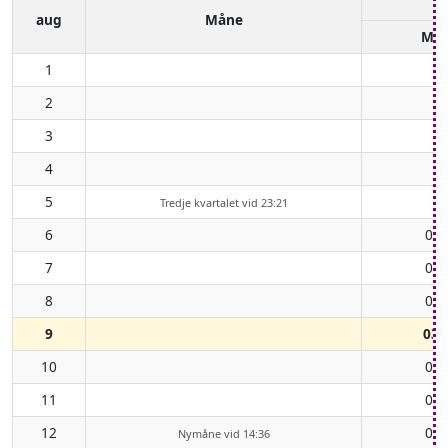
aug
Måne
Må
1
2
3
4
5
Tredje kvartalet vid 23:21
6
00:
7
01:
8
02:
9
03:
10
04:
11
05:
12
06:
Nymåne vid 14:36