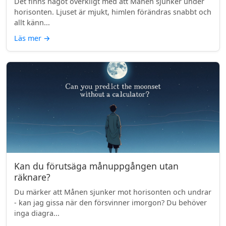
Det finns något overkligt med att Månen sjunker under
horisonten. Ljuset är mjukt, himlen förändras snabbt och
allt känn...
Läs mer
→
Kan du förutsäga månuppgången utan
räknare?
Du märker att Månen sjunker mot horisonten och undrar
- kan jag gissa när den försvinner imorgon? Du behöver
inga diagra...