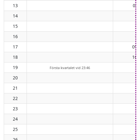
13
07:
14
07
15
08
16
09
17
09:
18
10:
19
Första kvartalet vid 23:46
20
21
22
23
24
25
26