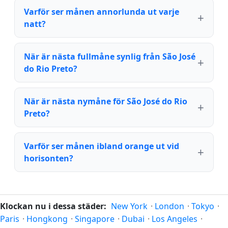
Varför ser månen annorlunda ut varje
natt?
När är nästa fullmåne synlig från São José
do Rio Preto?
När är nästa nymåne för São José do Rio
Preto?
Varför ser månen ibland orange ut vid
horisonten?
Klockan nu i dessa städer:
New York
·
London
·
Tokyo
·
Paris
·
Hongkong
·
Singapore
·
Dubai
·
Los Angeles
·