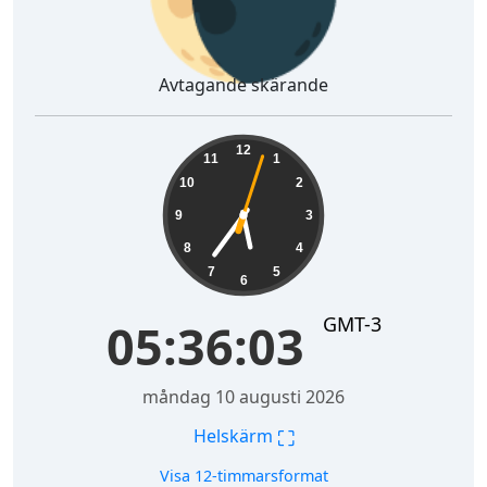
Avtagande skärande
05:36:04
12
11
1
10
2
9
3
8
4
7
5
6
GMT-3
05:36:04
måndag 10 augusti 2026
⛶
Helskärm
Visa 12-timmarsformat