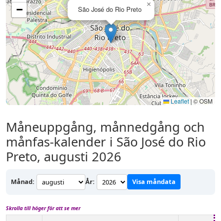
×
−
São José do Rio Preto
Leaflet
|
© OSM
Måneuppgång, månnedgång och
månfas-kalender i São José do Rio
Preto, augusti 2026
Månad:
År:
Visa måndata
Skrolla till höger för att se mer