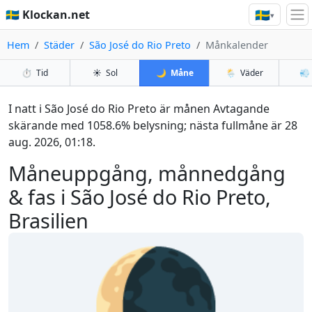
🇸🇪
🇸🇪 Klockan.net
▾
Hem
Städer
São José do Rio Preto
Månkalender
⏱️
Tid
☀️
Sol
🌙
Måne
🌦️
Väder
💨
I natt i São José do Rio Preto är månen Avtagande
skärande med 1058.6% belysning; nästa fullmåne är 28
aug. 2026, 01:18.
Måneuppgång, månnedgång
& fas i São José do Rio Preto,
Brasilien
🌘