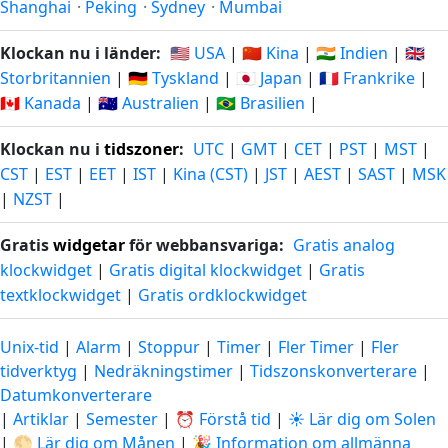
Shanghai
·
Peking
·
Sydney
·
Mumbai
Klockan nu i länder:
🇺🇸 USA
|
🇨🇳 Kina
|
🇮🇳 Indien
|
🇬🇧
Storbritannien
|
🇩🇪 Tyskland
|
🇯🇵 Japan
|
🇫🇷 Frankrike
|
🇨🇦 Kanada
|
🇦🇺 Australien
|
🇧🇷 Brasilien
|
Klockan nu i
tidszoner
:
UTC
|
GMT
|
CET
|
PST
|
MST
|
CST
|
EST
|
EET
|
IST
|
Kina (CST)
|
JST
|
AEST
|
SAST
|
MSK
|
NZST
|
Gratis
widgetar
för webbansvariga:
Gratis analog
klockwidget
|
Gratis digital klockwidget
|
Gratis
textklockwidget
|
Gratis ordklockwidget
Unix-tid
|
Alarm
|
Stoppur
|
Timer
|
Fler Timer
|
Fler
tidverktyg
|
Nedräkningstimer
|
Tidszonskonverterare
|
Datumkonverterare
|
Artiklar
|
Semester
|
⏰ Förstå tid
|
☀️ Lär dig om Solen
|
🌕 Lär dig om Månen
|
🎉 Information om allmänna