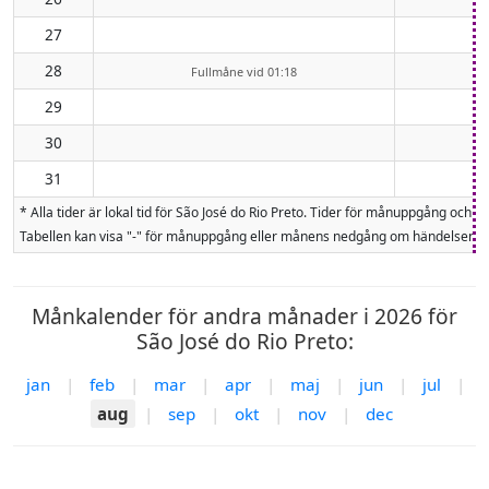
27
28
Fullmåne vid 01:18
29
30
31
* Alla tider är lokal tid för São José do Rio Preto. Tider för månuppgång 
Tabellen kan visa "-" för månuppgång eller månens nedgång om händelsen inte
Månkalender för andra månader i 2026 för
São José do Rio Preto:
jan
|
feb
|
mar
|
apr
|
maj
|
jun
|
jul
|
aug
|
sep
|
okt
|
nov
|
dec