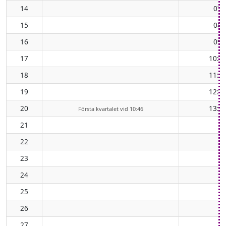
14
07:
15
08:
16
09:
17
10:1
18
11:0
19
12:0
20
13:0
Första kvartalet vid 10:46
21
22
23
24
25
26
27