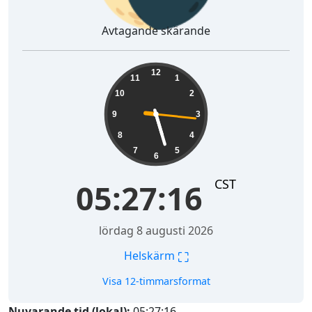
Avtagande skärande
05:27:17
12
11
1
10
2
9
3
8
4
7
5
6
CST
05:27:17
lördag 8 augusti 2026
⛶
Helskärm
Visa 12-timmarsformat
Nuvarande tid (lokal):
05:27:17