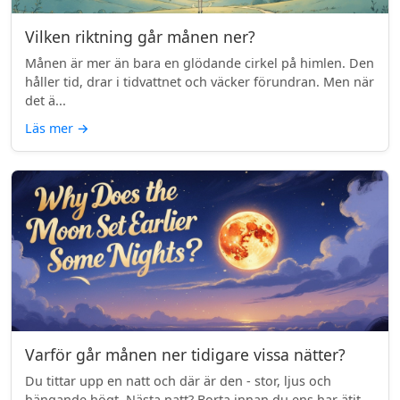
Vilken riktning går månen ner?
Månen är mer än bara en glödande cirkel på himlen. Den
håller tid, drar i tidvattnet och väcker förundran. Men när
det ä...
Läs mer
→
Varför går månen ner tidigare vissa nätter?
Du tittar upp en natt och där är den - stor, ljus och
hängande högt. Nästa natt? Borta innan du ens har ätit