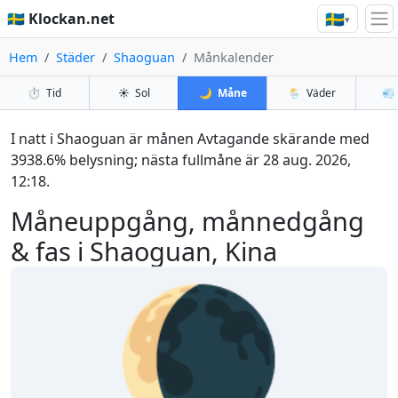
🇸🇪
🇸🇪 Klockan.net
▾
Hem
Städer
Shaoguan
Månkalender
⏱️
Tid
☀️
Sol
🌙
Måne
🌦️
Väder
💨
I natt i Shaoguan är månen Avtagande skärande med
3938.6% belysning; nästa fullmåne är 28 aug. 2026,
12:18.
Måneuppgång, månnedgång
& fas i Shaoguan, Kina
🌘