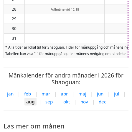
28
Fullmåne vid 12:18
29
30
31
* Alla tider är lokal tid för Shaoguan. Tider för månuppgång och månens n
Tabellen kan visa "-" för månuppgång eller månens nedgång om händelsen inte
Månkalender för andra månader i 2026 för
Shaoguan:
jan
|
feb
|
mar
|
apr
|
maj
|
jun
|
jul
|
aug
|
sep
|
okt
|
nov
|
dec
Läs mer om månen