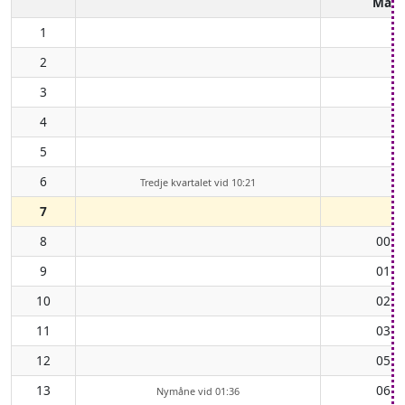
Mån
1
2
3
4
5
6
Tredje kvartalet vid 10:21
7
8
00:4
9
01:4
10
02:4
11
03:5
12
05:0
13
06:1
Nymåne vid 01:36