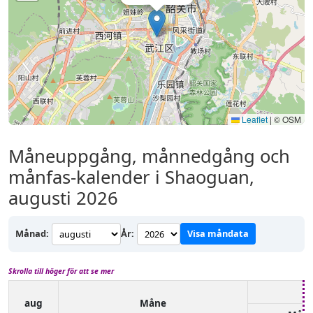
Leaflet
|
© OSM
Måneuppgång, månnedgång och
månfas-kalender i Shaoguan,
augusti 2026
Månad:
År:
Visa måndata
Skrolla till höger för att se mer
aug
Måne