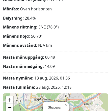
Månfas:
Ovan horisonten
Belysning:
28.4%
Månens riktning:
ENE (78.0°)
Månens höjd:
56.70°
Månens avstånd:
N/A
km
Nästa månuppgång:
00:49
Nästa månnedgång:
14:09
Nästa nymåne:
13 aug. 2026, 01:36
Nästa fullmåne:
28 aug. 2026, 12:18
+
×
−
Shaoguan