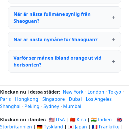
När är nästa fullmåne synlig från
Shaoguan?
När är nästa nymåne för Shaoguan?
Varför ser månen ibland orange ut vid
horisonten?
Klockan nu i dessa städer:
New York
·
London
·
Tokyo
·
Paris
·
Hongkong
·
Singapore
·
Dubai
·
Los Angeles
·
Shanghai
·
Peking
·
Sydney
·
Mumbai
Klockan nu i länder:
🇺🇸 USA
|
🇨🇳 Kina
|
🇮🇳 Indien
|
🇬🇧
Storbritannien
|
🇩🇪 Tyskland
|
🇯🇵 Japan
|
🇫🇷 Frankrike
|