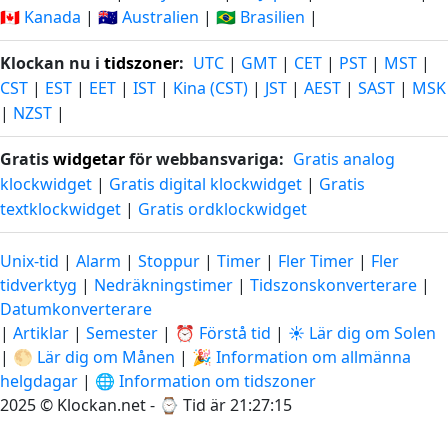
🇨🇦 Kanada
|
🇦🇺 Australien
|
🇧🇷 Brasilien
|
Klockan nu i
tidszoner
:
UTC
|
GMT
|
CET
|
PST
|
MST
|
CST
|
EST
|
EET
|
IST
|
Kina (CST)
|
JST
|
AEST
|
SAST
|
MSK
|
NZST
|
Gratis
widgetar
för webbansvariga:
Gratis analog
klockwidget
|
Gratis digital klockwidget
|
Gratis
textklockwidget
|
Gratis ordklockwidget
Unix-tid
|
Alarm
|
Stoppur
|
Timer
|
Fler Timer
|
Fler
tidverktyg
|
Nedräkningstimer
|
Tidszonskonverterare
|
Datumkonverterare
|
Artiklar
|
Semester
|
⏰ Förstå tid
|
☀️ Lär dig om Solen
|
🌕 Lär dig om Månen
|
🎉 Information om allmänna
helgdagar
|
🌐 Information om tidszoner
2025 © Klockan.net - ⌚
Tid är 21:27:16