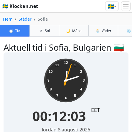
🇸🇪
🇸🇪 Klockan.net
▾
Hem
Städer
Sofia
⏱️
Tid
☀️
Sol
🌙
Måne
🌦️
Väder
💨
Aktuell tid i Sofia, Bulgarien 🇧🇬
00:12:03
12
11
1
10
2
9
3
8
4
7
5
6
EET
00:12:03
lördag 8 augusti 2026