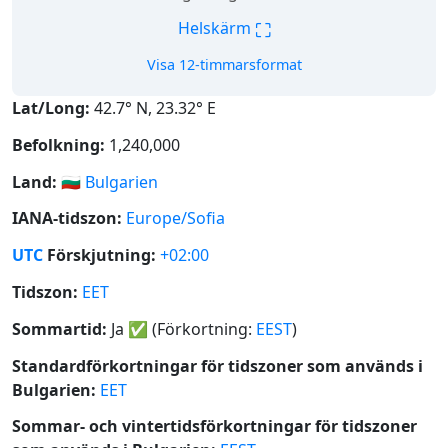
⛶
Helskärm
Visa 12-timmarsformat
Lat/Long:
42.7° N, 23.32° E
Befolkning:
1,240,000
Land:
🇧🇬
Bulgarien
IANA-tidszon:
Europe/Sofia
UTC
Förskjutning:
+02:00
Tidszon:
EET
Sommartid:
Ja
✅
(Förkortning:
EEST
)
Standardförkortningar för tidszoner som används i
Bulgarien:
EET
Sommar- och vintertidsförkortningar för tidszoner