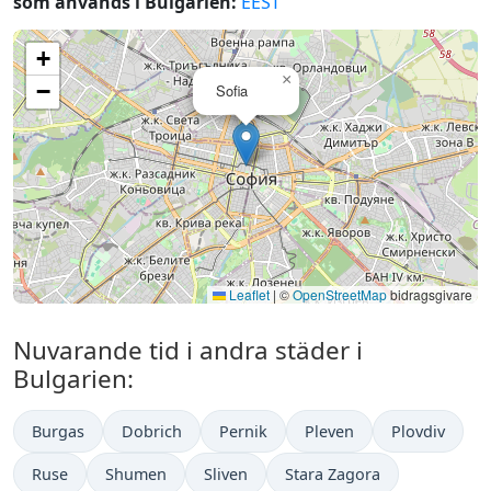
som används i Bulgarien:
EEST
+
×
−
Sofia
Leaflet
|
©
OpenStreetMap
bidragsgivare
Nuvarande tid i andra städer i
Bulgarien:
Burgas
Dobrich
Pernik
Pleven
Plovdiv
Ruse
Shumen
Sliven
Stara Zagora