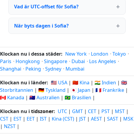
Vad är UTC-offset för Sofia?
När byts dagen i Sofia?
Klockan nu i dessa städer:
New York
·
London
·
Tokyo
·
Paris
·
Hongkong
·
Singapore
·
Dubai
·
Los Angeles
·
Shanghai
·
Peking
·
Sydney
·
Mumbai
Klockan nu i länder:
🇺🇸 USA
|
🇨🇳 Kina
|
🇮🇳 Indien
|
🇬🇧
Storbritannien
|
🇩🇪 Tyskland
|
🇯🇵 Japan
|
🇫🇷 Frankrike
|
🇨🇦 Kanada
|
🇦🇺 Australien
|
🇧🇷 Brasilien
|
Klockan nu i
tidszoner
:
UTC
|
GMT
|
CET
|
PST
|
MST
|
CST
|
EST
|
EET
|
IST
|
Kina (CST)
|
JST
|
AEST
|
SAST
|
MSK
|
NZST
|