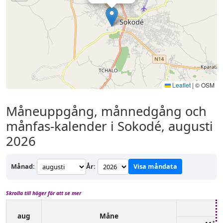
Leaflet
|
© OSM
Måneuppgång, månnedgång och
månfas-kalender i Sokodé, augusti
2026
Månad:
År:
Visa måndata
Skrolla till höger för att se mer
aug
Måne