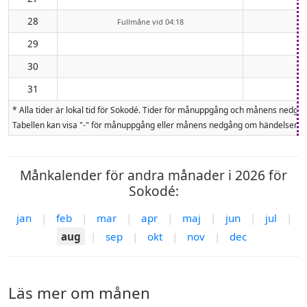
28
Fullmåne vid 04:18
29
30
31
* Alla tider är lokal tid för Sokodé. Tider för månuppgång och månens nedg
Tabellen kan visa "-" för månuppgång eller månens nedgång om händelsen inte
Månkalender för andra månader i 2026 för
Sokodé:
jan
|
feb
|
mar
|
apr
|
maj
|
jun
|
jul
|
aug
|
sep
|
okt
|
nov
|
dec
Läs mer om månen