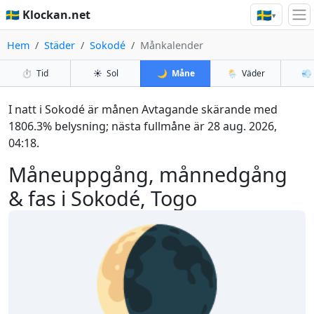
🇸🇪
🇸🇪 Klockan.net
▾
Hem
Städer
Sokodé
Månkalender
⏱️
Tid
☀️
Sol
🌙
Måne
🌦️
Väder
💨
I natt i Sokodé är månen Avtagande skärande med
1806.3% belysning; nästa fullmåne är 28 aug. 2026,
04:18.
Måneuppgång, månnedgång
& fas i Sokodé, Togo
🌘