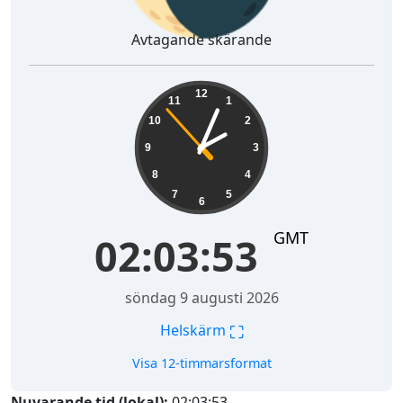
Avtagande skärande
02:03:54
12
11
1
10
2
9
3
8
4
7
5
6
GMT
02:03:54
söndag 9 augusti 2026
⛶
Helskärm
Visa 12-timmarsformat
Nuvarande tid (lokal):
02:03:54