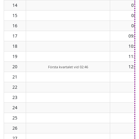
14
07:
15
08:
16
08:
17
09:4
18
10:3
19
11:2
20
12:1
Första kvartalet vid 02:46
21
22
23
24
25
26
27