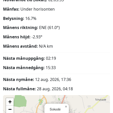
Månfas:
Under horisonten
Belysning:
16.7%
Månens riktning:
ENE (61.0°)
Månens höjd:
-2.93°
Månens avstånd:
N/A
km
Nästa månuppgång:
02:19
Nästa månnedgång:
15:33
Nästa nymåne:
12 aug. 2026, 17:36
Nästa fullmåne:
28 aug. 2026, 04:18
+
×
−
Sokodé