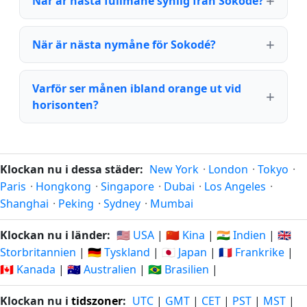
När är nästa fullmåne synlig från Sokodé?
När är nästa nymåne för Sokodé?
Varför ser månen ibland orange ut vid
horisonten?
Klockan nu i dessa städer:
New York
·
London
·
Tokyo
·
Paris
·
Hongkong
·
Singapore
·
Dubai
·
Los Angeles
·
Shanghai
·
Peking
·
Sydney
·
Mumbai
Klockan nu i länder:
🇺🇸 USA
|
🇨🇳 Kina
|
🇮🇳 Indien
|
🇬🇧
Storbritannien
|
🇩🇪 Tyskland
|
🇯🇵 Japan
|
🇫🇷 Frankrike
|
🇨🇦 Kanada
|
🇦🇺 Australien
|
🇧🇷 Brasilien
|
Klockan nu i
tidszoner
:
UTC
|
GMT
|
CET
|
PST
|
MST
|