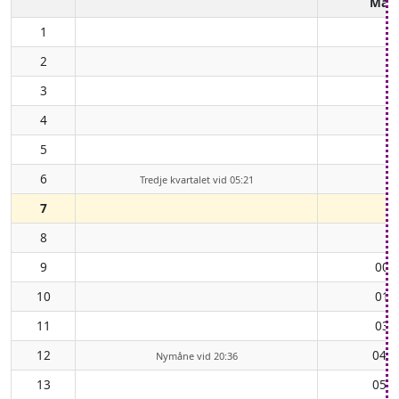
Mån
1
2
3
4
5
6
Tredje kvartalet vid 05:21
7
8
9
00:
10
01:
11
03:
12
04:2
Nymåne vid 20:36
13
05:5