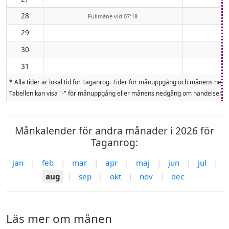
28
Fullmåne vid 07:18
29
30
31
* Alla tider är lokal tid för Taganrog. Tider för månuppgång och månens ne
Tabellen kan visa "-" för månuppgång eller månens nedgång om händelsen inte
Månkalender för andra månader i 2026 för
Taganrog:
jan
|
feb
|
mar
|
apr
|
maj
|
jun
|
jul
|
aug
|
sep
|
okt
|
nov
|
dec
Läs mer om månen