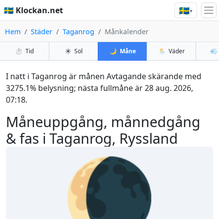
🇸🇪
🇸🇪 Klockan.net
▾
Hem
Städer
Taganrog
Månkalender
⏱️
Tid
☀️
Sol
🌙
Måne
🌦️
Väder
💨
I natt i Taganrog är månen Avtagande skärande med
3275.1% belysning; nästa fullmåne är 28 aug. 2026,
07:18.
Måneuppgång, månnedgång
& fas i Taganrog, Ryssland
🌘