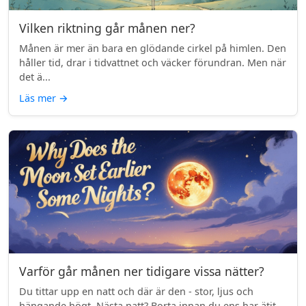
Vilken riktning går månen ner?
Månen är mer än bara en glödande cirkel på himlen. Den
håller tid, drar i tidvattnet och väcker förundran. Men när
det ä...
Läs mer
→
Varför går månen ner tidigare vissa nätter?
Du tittar upp en natt och där är den - stor, ljus och
hängande högt. Nästa natt? Borta innan du ens har ätit