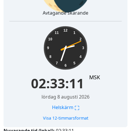
Avtagande skärande
02:33:12
12
11
1
10
2
9
3
8
4
7
5
6
MSK
02:33:12
lördag 8 augusti 2026
⛶
Helskärm
Visa 12-timmarsformat
Nuvarande tid (lokal):
02:33:12