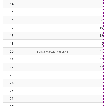
14
07:
15
08:
16
09:
17
10:5
18
12:1
19
13:2
20
14:2
Första kvartalet vid 05:46
21
15:3
22
16:2
23
24
25
26
27