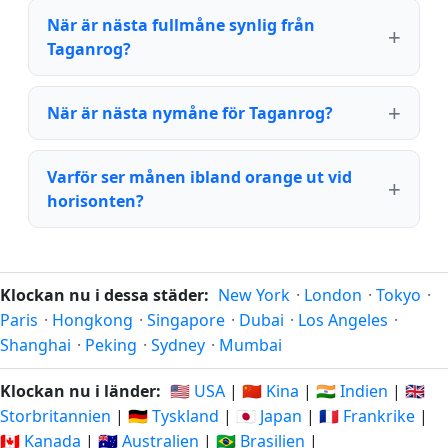
När är nästa fullmåne synlig från
Taganrog?
När är nästa nymåne för Taganrog?
Varför ser månen ibland orange ut vid
horisonten?
Klockan nu i dessa städer:
New York
·
London
·
Tokyo
·
Paris
·
Hongkong
·
Singapore
·
Dubai
·
Los Angeles
·
Shanghai
·
Peking
·
Sydney
·
Mumbai
Klockan nu i länder:
🇺🇸 USA
|
🇨🇳 Kina
|
🇮🇳 Indien
|
🇬🇧
Storbritannien
|
🇩🇪 Tyskland
|
🇯🇵 Japan
|
🇫🇷 Frankrike
|
🇨🇦 Kanada
|
🇦🇺 Australien
|
🇧🇷 Brasilien
|