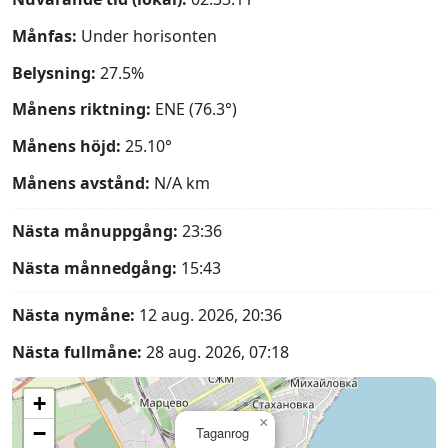
Månfas:
Under horisonten
Belysning:
27.5%
Månens riktning:
ENE (76.3°)
Månens höjd:
25.10°
Månens avstånd:
N/A
km
Nästa månuppgång:
23:36
Nästa månnedgång:
15:43
Nästa nymåne:
12 aug. 2026, 20:36
Nästa fullmåne:
28 aug. 2026, 07:18
+
×
−
Taganrog