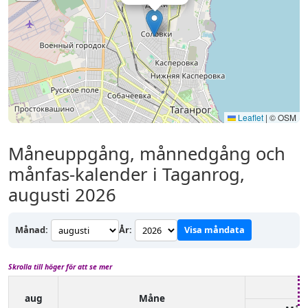
Leaflet
|
© OSM
Måneuppgång, månnedgång och
månfas-kalender i Taganrog,
augusti 2026
Månad:
År:
Visa måndata
Skrolla till höger för att se mer
aug
Måne