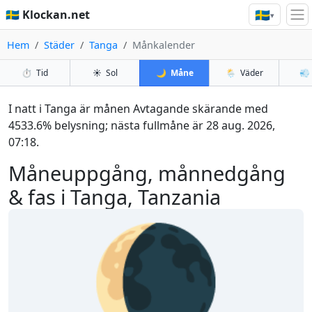
🇸🇪
🇸🇪 Klockan.net
▾
Hem
Städer
Tanga
Månkalender
⏱️
Tid
☀️
Sol
🌙
Måne
🌦️
Väder
💨
I natt i Tanga är månen Avtagande skärande med
4533.6% belysning; nästa fullmåne är 28 aug. 2026,
07:18.
Måneuppgång, månnedgång
& fas i Tanga, Tanzania
🌘