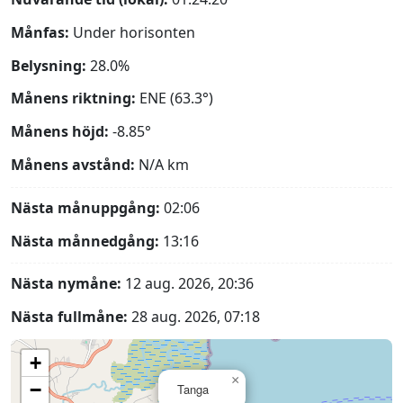
Månfas:
Under horisonten
Belysning:
28.0%
Månens riktning:
ENE (63.3°)
Månens höjd:
-8.85°
Månens avstånd:
N/A
km
Nästa månuppgång:
02:06
Nästa månnedgång:
13:16
Nästa nymåne:
12 aug. 2026, 20:36
Nästa fullmåne:
28 aug. 2026, 07:18
+
×
−
Tanga