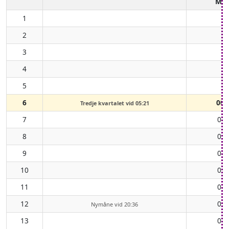
Må
1
2
3
4
5
6
00:
Tredje kvartalet vid 05:21
7
00:
8
02:
9
03:
10
04:
11
05:
12
06:
Nymåne vid 20:36
13
06: