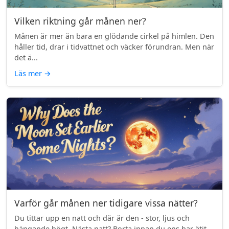
Vilken riktning går månen ner?
Månen är mer än bara en glödande cirkel på himlen. Den
håller tid, drar i tidvattnet och väcker förundran. Men när
det ä...
Läs mer
→
Varför går månen ner tidigare vissa nätter?
Du tittar upp en natt och där är den - stor, ljus och
hängande högt. Nästa natt? Borta innan du ens har ätit