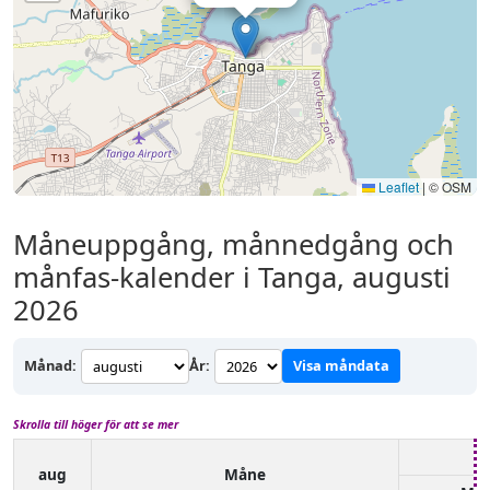
Leaflet
|
© OSM
Måneuppgång, månnedgång och
månfas-kalender i Tanga, augusti
2026
Månad:
År:
Visa måndata
Skrolla till höger för att se mer
aug
Måne