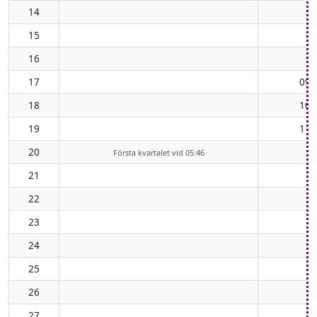
14
07
15
08
16
09
17
09:
18
10:
19
11:
20
Första kvartalet vid 05:46
21
22
23
24
25
26
27