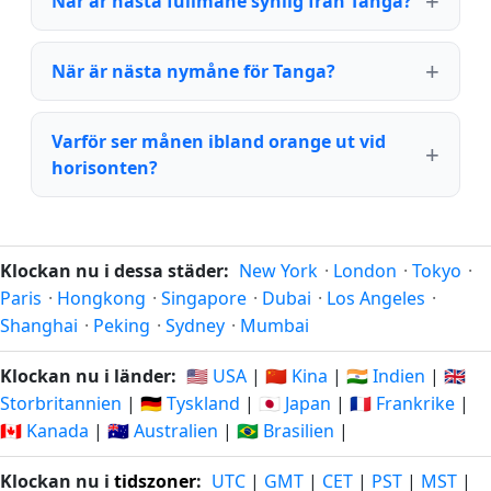
När är nästa fullmåne synlig från Tanga?
När är nästa nymåne för Tanga?
Varför ser månen ibland orange ut vid
horisonten?
Klockan nu i dessa städer:
New York
·
London
·
Tokyo
·
Paris
·
Hongkong
·
Singapore
·
Dubai
·
Los Angeles
·
Shanghai
·
Peking
·
Sydney
·
Mumbai
Klockan nu i länder:
🇺🇸 USA
|
🇨🇳 Kina
|
🇮🇳 Indien
|
🇬🇧
Storbritannien
|
🇩🇪 Tyskland
|
🇯🇵 Japan
|
🇫🇷 Frankrike
|
🇨🇦 Kanada
|
🇦🇺 Australien
|
🇧🇷 Brasilien
|
Klockan nu i
tidszoner
:
UTC
|
GMT
|
CET
|
PST
|
MST
|