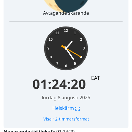
Avtagande skärande
01:24:21
12
11
1
10
2
9
3
8
4
7
5
6
EAT
01:24:21
lördag 8 augusti 2026
⛶
Helskärm
Visa 12-timmarsformat
Nuvarande tid (lokal):
01:24:21