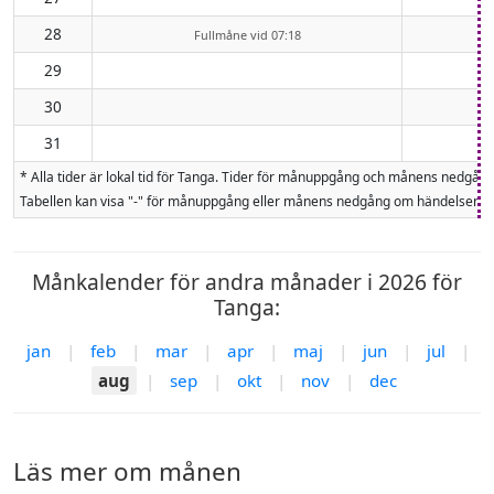
28
Fullmåne vid 07:18
29
30
31
* Alla tider är lokal tid för Tanga. Tider för månuppgång och månens nedgå
Tabellen kan visa "-" för månuppgång eller månens nedgång om händelsen inte
Månkalender för andra månader i 2026 för
Tanga:
jan
|
feb
|
mar
|
apr
|
maj
|
jun
|
jul
|
aug
|
sep
|
okt
|
nov
|
dec
Läs mer om månen