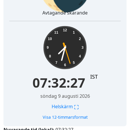
Avtagande skärande
07:32:28
12
11
1
10
2
9
3
8
4
7
5
6
IST
07:32:28
söndag 9 augusti 2026
⛶
Helskärm
Visa 12-timmarsformat
Nuvarande tid (lokal):
07:32:28