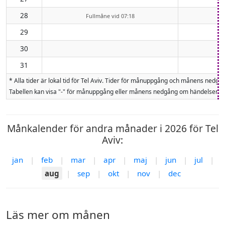
28
Fullmåne vid 07:18
29
30
31
* Alla tider är lokal tid för Tel Aviv. Tider för månuppgång och månens ne
Tabellen kan visa "-" för månuppgång eller månens nedgång om händelsen inte
Månkalender för andra månader i 2026 för Tel
Aviv:
jan
|
feb
|
mar
|
apr
|
maj
|
jun
|
jul
|
aug
|
sep
|
okt
|
nov
|
dec
Läs mer om månen