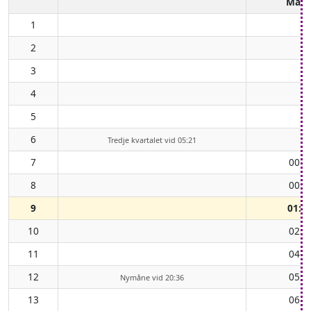
Mån
1
2
3
4
5
6
Tredje kvartalet vid 05:21
7
00:0
8
00:5
9
01:5
10
02:5
11
04:1
12
05:2
Nymåne vid 20:36
13
06:3