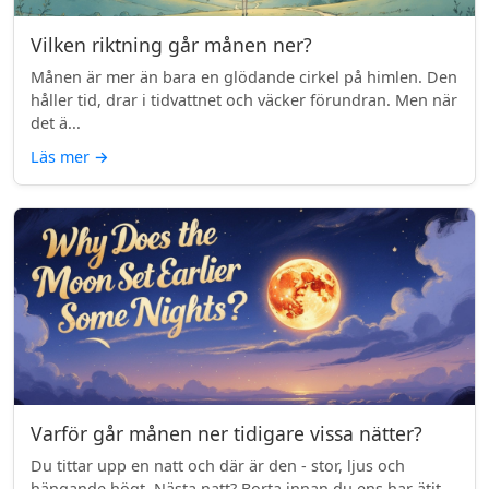
Vilken riktning går månen ner?
Månen är mer än bara en glödande cirkel på himlen. Den
håller tid, drar i tidvattnet och väcker förundran. Men när
det ä...
Läs mer
→
Varför går månen ner tidigare vissa nätter?
Du tittar upp en natt och där är den - stor, ljus och
hängande högt. Nästa natt? Borta innan du ens har ätit