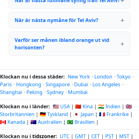
När är nästa fullmåne synlig från Tel Aviv?
När är nästa nymåne för Tel Aviv?
Varför ser månen ibland orange ut vid
horisonten?
Klockan nu i dessa städer:
New York
·
London
·
Tokyo
·
Paris
·
Hongkong
·
Singapore
·
Dubai
·
Los Angeles
·
Shanghai
·
Peking
·
Sydney
·
Mumbai
Klockan nu i länder:
🇺🇸 USA
|
🇨🇳 Kina
|
🇮🇳 Indien
|
🇬🇧
Storbritannien
|
🇩🇪 Tyskland
|
🇯🇵 Japan
|
🇫🇷 Frankrike
|
🇨🇦 Kanada
|
🇦🇺 Australien
|
🇧🇷 Brasilien
|
Klockan nu i
tidszoner
:
UTC
|
GMT
|
CET
|
PST
|
MST
|