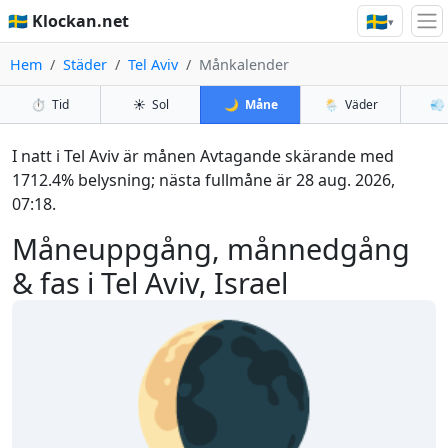
🇸🇪
🇸🇪 Klockan.net
▾
Hem
Städer
Tel Aviv
Månkalender
⏱️
Tid
☀️
Sol
🌙
Måne
🌦️
Väder
💨
I natt i Tel Aviv är månen Avtagande skärande med
1712.4% belysning; nästa fullmåne är 28 aug. 2026,
07:18.
Måneuppgång, månnedgång
& fas i Tel Aviv, Israel
🌘