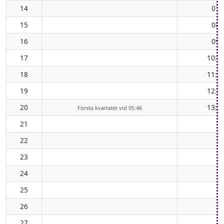
14
07:
15
08:
16
09:
17
10:4
18
11:4
19
12:4
20
13:4
Första kvartalet vid 05:46
21
22
23
24
25
26
27