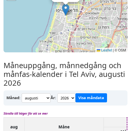
Leaflet
|
© OSM
Måneuppgång, månnedgång och
månfas-kalender i Tel Aviv, augusti
2026
Månad:
År:
Visa måndata
Skrolla till höger för att se mer
aug
Måne