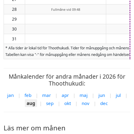
28
Fullmåne vid 09:48
29
30
31
* Alla tider är lokal tid för Thoothukudi. Tider för månuppgång och månens
Tabellen kan visa "-" för månuppgång eller månens nedgång om händelsen inte
Månkalender för andra månader i 2026 för
Thoothukudi:
jan
|
feb
|
mar
|
apr
|
maj
|
jun
|
jul
|
aug
|
sep
|
okt
|
nov
|
dec
Läs mer om månen