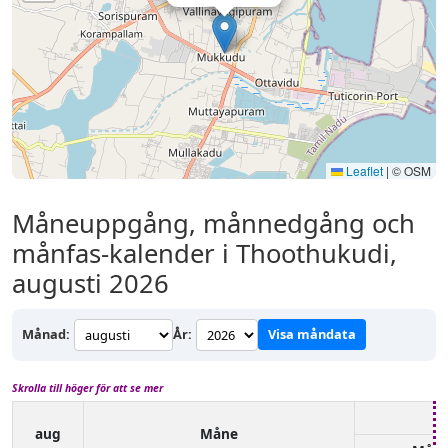
Leaflet
|
© OSM
Måneuppgång, månnedgång och
månfas-kalender i Thoothukudi,
augusti 2026
Månad:
År:
Visa måndata
Skrolla till höger för att se mer
aug
Måne