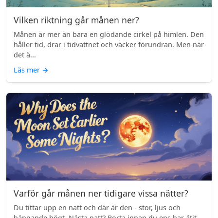
Vilken riktning går månen ner?
Månen är mer än bara en glödande cirkel på himlen. Den
håller tid, drar i tidvattnet och väcker förundran. Men när
det ä...
Läs mer
→
Varför går månen ner tidigare vissa nätter?
Du tittar upp en natt och där är den - stor, ljus och
hängande högt. Nästa natt? Borta innan du ens har ätit