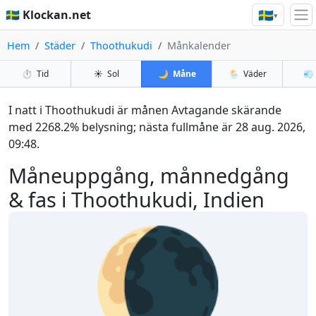
🇸🇪
🇸🇪 Klockan.net
▾
Hem
Städer
Thoothukudi
Månkalender
⏱️
Tid
☀️
Sol
🌙
Måne
🌦️
Väder
💨
I natt i Thoothukudi är månen Avtagande skärande
med 2268.2% belysning; nästa fullmåne är 28 aug. 2026,
09:48.
Måneuppgång, månnedgång
& fas i Thoothukudi, Indien
🌘