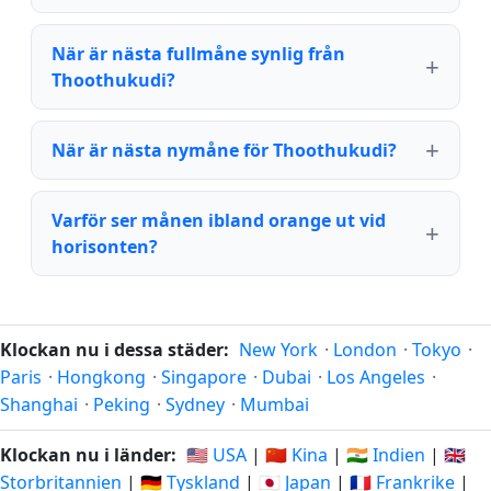
När är nästa fullmåne synlig från
Thoothukudi?
När är nästa nymåne för Thoothukudi?
Varför ser månen ibland orange ut vid
horisonten?
Klockan nu i dessa städer:
New York
·
London
·
Tokyo
·
Paris
·
Hongkong
·
Singapore
·
Dubai
·
Los Angeles
·
Shanghai
·
Peking
·
Sydney
·
Mumbai
Klockan nu i länder:
🇺🇸 USA
|
🇨🇳 Kina
|
🇮🇳 Indien
|
🇬🇧
Storbritannien
|
🇩🇪 Tyskland
|
🇯🇵 Japan
|
🇫🇷 Frankrike
|