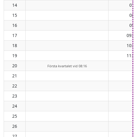
14
07:
15
08:
16
09:
17
09:5
18
10:4
19
11:3
20
Första kvartalet vid 08:16
21
22
23
24
25
26
27