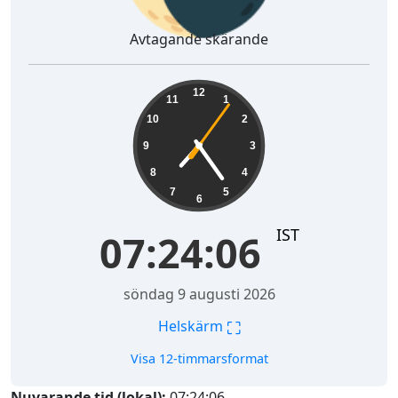
Avtagande skärande
07:24:07
12
11
1
10
2
9
3
8
4
7
5
6
IST
07:24:07
söndag 9 augusti 2026
⛶
Helskärm
Visa 12-timmarsformat
Nuvarande tid (lokal):
07:24:07