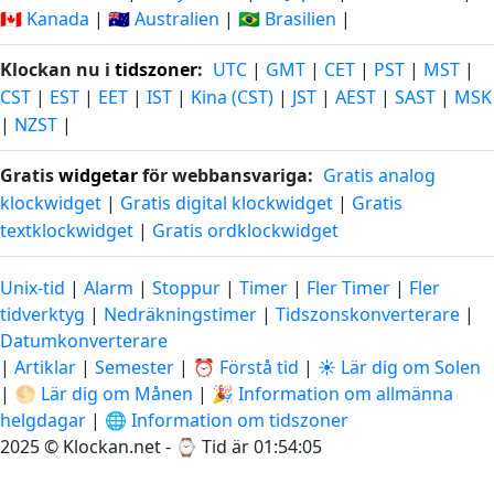
🇨🇦 Kanada
|
🇦🇺 Australien
|
🇧🇷 Brasilien
|
Klockan nu i
tidszoner
:
UTC
|
GMT
|
CET
|
PST
|
MST
|
CST
|
EST
|
EET
|
IST
|
Kina (CST)
|
JST
|
AEST
|
SAST
|
MSK
|
NZST
|
Gratis
widgetar
för webbansvariga:
Gratis analog
klockwidget
|
Gratis digital klockwidget
|
Gratis
textklockwidget
|
Gratis ordklockwidget
Unix-tid
|
Alarm
|
Stoppur
|
Timer
|
Fler Timer
|
Fler
tidverktyg
|
Nedräkningstimer
|
Tidszonskonverterare
|
Datumkonverterare
|
Artiklar
|
Semester
|
⏰ Förstå tid
|
☀️ Lär dig om Solen
|
🌕 Lär dig om Månen
|
🎉 Information om allmänna
helgdagar
|
🌐 Information om tidszoner
2025 © Klockan.net - ⌚
Tid är 01:54:06