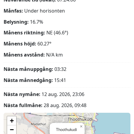
Månfas:
Under horisonten
Belysning:
16.7%
Månens riktning:
NE (46.6°)
Månens höjd:
60.27°
Månens avstånd:
N/A
km
Nästa månuppgång:
03:32
Nästa månnedgång:
15:41
Nästa nymåne:
12 aug. 2026, 23:06
Nästa fullmåne:
28 aug. 2026, 09:48
+
×
−
Thoothukudi