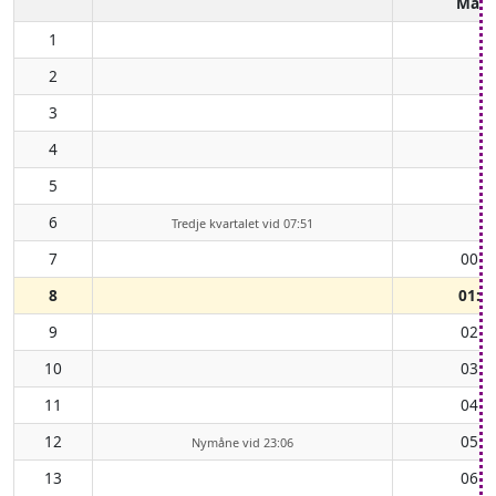
Mån
1
2
3
4
5
6
Tredje kvartalet vid 07:51
7
00:2
8
01:1
9
02:2
10
03:2
11
04:3
12
05:3
Nymåne vid 23:06
13
06:3