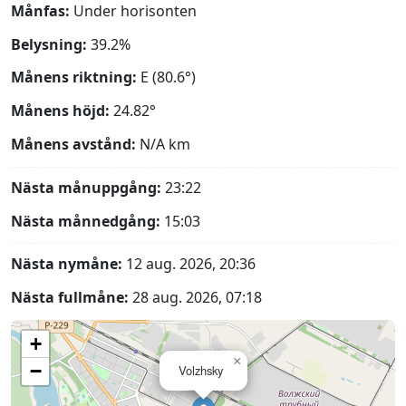
Månfas:
Under horisonten
Belysning:
39.2%
Månens riktning:
E (80.6°)
Månens höjd:
24.82°
Månens avstånd:
N/A
km
Nästa månuppgång:
23:22
Nästa månnedgång:
15:03
Nästa nymåne:
12 aug. 2026, 20:36
Nästa fullmåne:
28 aug. 2026, 07:18
+
×
−
Volzhsky