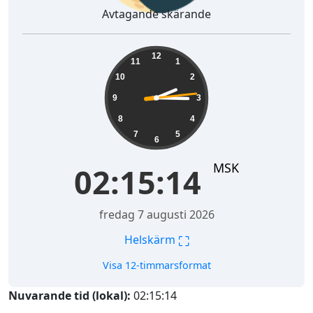
Avtagande skärande
02:15:15
12
11
1
10
2
9
3
8
4
7
5
6
MSK
02:15:15
fredag 7 augusti 2026
⛶
Helskärm
Visa 12-timmarsformat
Nuvarande tid (lokal):
02:15:15