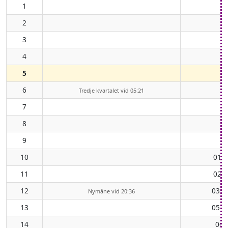
1
2
3
4
5
6
Tredje kvartalet vid 05:21
7
8
9
10
01:0
11
02:3
12
03:5
Nymåne vid 20:36
13
05:2
14
06: