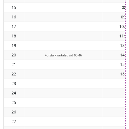
15
08:
16
09:
17
10:3
18
11:5
19
13:0
20
14:1
Första kvartalet vid 05:46
21
15:1
22
16:1
23
24
25
26
27