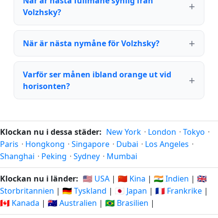
När är nästa fullmåne synlig från
Volzhsky?
När är nästa nymåne för Volzhsky?
Varför ser månen ibland orange ut vid
horisonten?
Klockan nu i dessa städer:
New York
·
London
·
Tokyo
·
Paris
·
Hongkong
·
Singapore
·
Dubai
·
Los Angeles
·
Shanghai
·
Peking
·
Sydney
·
Mumbai
Klockan nu i länder:
🇺🇸 USA
|
🇨🇳 Kina
|
🇮🇳 Indien
|
🇬🇧
Storbritannien
|
🇩🇪 Tyskland
|
🇯🇵 Japan
|
🇫🇷 Frankrike
|
🇨🇦 Kanada
|
🇦🇺 Australien
|
🇧🇷 Brasilien
|