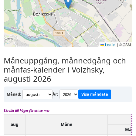
Leaflet
|
© OSM
Måneuppgång, månnedgång och
månfas-kalender i Volzhsky,
augusti 2026
Månad:
År:
Visa måndata
Skrolla till höger för att se mer
aug
Måne
Mån