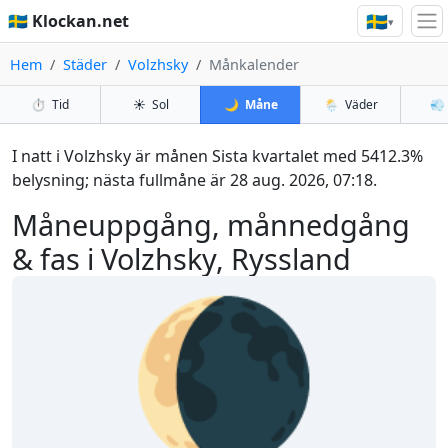
🇸🇪
🇸🇪 Klockan.net
▾
Hem
Städer
Volzhsky
Månkalender
⏱️
Tid
☀️
Sol
🌙
Måne
🌦️
Väder
💨
I natt i Volzhsky är månen Sista kvartalet med 5412.3%
belysning; nästa fullmåne är 28 aug. 2026, 07:18.
Måneuppgång, månnedgång
& fas i Volzhsky, Ryssland
🌘