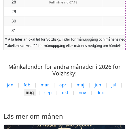
28
Fullmåne vid 07:18
29
30
31
* Alla tider är lokal tid för Volzhsky. Tider för månuppgång och månens ne
Tabellen kan visa "-" för månuppgång eller månens nedgång om händelsen inte
Månkalender för andra månader i 2026 för
Volzhsky:
jan
|
feb
|
mar
|
apr
|
maj
|
jun
|
jul
|
aug
|
sep
|
okt
|
nov
|
dec
Läs mer om månen