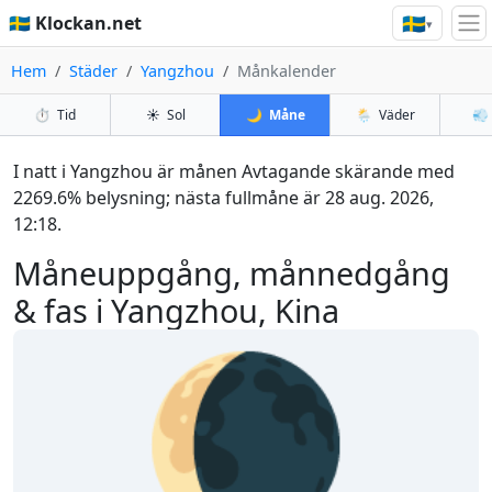
🇸🇪
🇸🇪 Klockan.net
▾
Hem
Städer
Yangzhou
Månkalender
⏱️
Tid
☀️
Sol
🌙
Måne
🌦️
Väder
💨
I natt i Yangzhou är månen Avtagande skärande med
2269.6% belysning; nästa fullmåne är 28 aug. 2026,
12:18.
Måneuppgång, månnedgång
& fas i Yangzhou, Kina
🌘