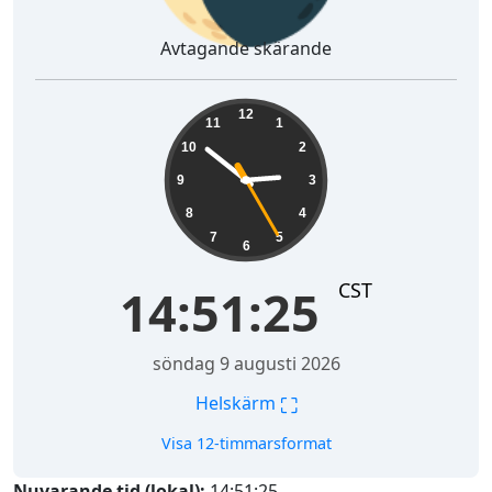
Avtagande skärande
14:51:26
12
11
1
10
2
9
3
8
4
7
5
6
CST
14:51:26
söndag 9 augusti 2026
⛶
Helskärm
Visa 12-timmarsformat
Nuvarande tid (lokal):
14:51:26