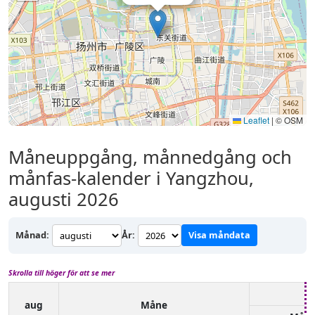
Leaflet
|
© OSM
Måneuppgång, månnedgång och
månfas-kalender i Yangzhou,
augusti 2026
Månad:
År:
Visa måndata
Skrolla till höger för att se mer
aug
Måne