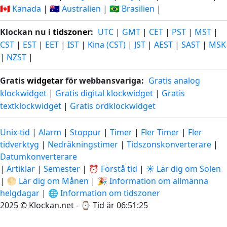
🇨🇦 Kanada
|
🇦🇺 Australien
|
🇧🇷 Brasilien
|
Klockan nu i
tidszoner
:
UTC
|
GMT
|
CET
|
PST
|
MST
|
CST
|
EST
|
EET
|
IST
|
Kina (CST)
|
JST
|
AEST
|
SAST
|
MSK
|
NZST
|
Gratis
widgetar
för webbansvariga:
Gratis analog
klockwidget
|
Gratis digital klockwidget
|
Gratis
textklockwidget
|
Gratis ordklockwidget
Unix-tid
|
Alarm
|
Stoppur
|
Timer
|
Fler Timer
|
Fler
tidverktyg
|
Nedräkningstimer
|
Tidszonskonverterare
|
Datumkonverterare
|
Artiklar
|
Semester
|
⏰ Förstå tid
|
☀️ Lär dig om Solen
|
🌕 Lär dig om Månen
|
🎉 Information om allmänna
helgdagar
|
🌐 Information om tidszoner
2025 © Klockan.net - ⌚
Tid är 06:51:26