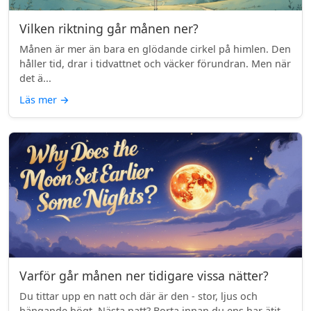
Vilken riktning går månen ner?
Månen är mer än bara en glödande cirkel på himlen. Den
håller tid, drar i tidvattnet och väcker förundran. Men när
det ä...
Läs mer
→
Varför går månen ner tidigare vissa nätter?
Du tittar upp en natt och där är den - stor, ljus och
hängande högt. Nästa natt? Borta innan du ens har ätit