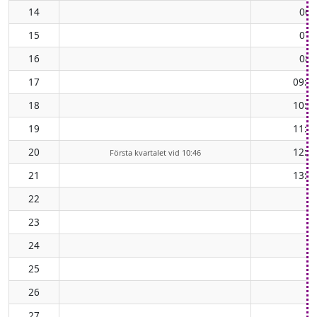
14
06:
15
07:
16
08:
17
09:5
18
10:5
19
11:5
20
12:5
Första kvartalet vid 10:46
21
13:5
22
23
24
25
26
27