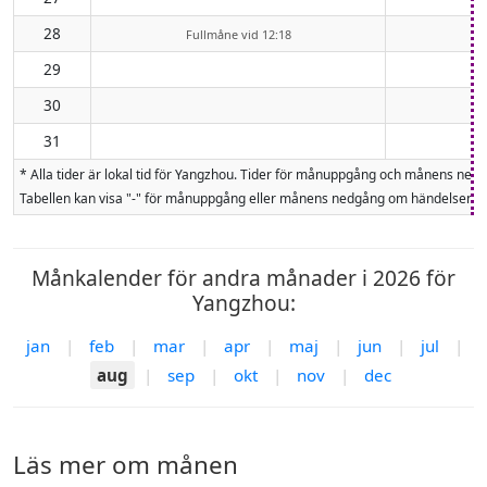
28
Fullmåne vid 12:18
29
30
31
* Alla tider är lokal tid för Yangzhou. Tider för månuppgång och månens ne
Tabellen kan visa "-" för månuppgång eller månens nedgång om händelsen inte
Månkalender för andra månader i 2026 för
Yangzhou:
jan
|
feb
|
mar
|
apr
|
maj
|
jun
|
jul
|
aug
|
sep
|
okt
|
nov
|
dec
Läs mer om månen