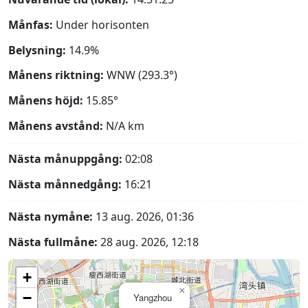
Månfas:
Under horisonten
Belysning:
14.9%
Månens riktning:
WNW (293.3°)
Månens höjd:
15.85°
Månens avstånd:
N/A
km
Nästa månuppgång:
02:08
Nästa månnedgång:
16:21
Nästa nymåne:
13 aug. 2026, 01:36
Nästa fullmåne:
28 aug. 2026, 12:18
+
×
−
Yangzhou