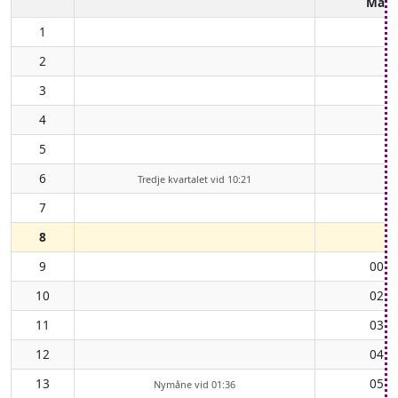
Mån
1
2
3
4
5
6
Tredje kvartalet vid 10:21
7
8
9
00:5
10
02:0
11
03:1
12
04:2
13
05:4
Nymåne vid 01:36