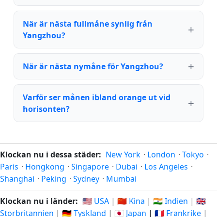
När är nästa fullmåne synlig från
Yangzhou?
När är nästa nymåne för Yangzhou?
Varför ser månen ibland orange ut vid
horisonten?
Klockan nu i dessa städer:
New York
·
London
·
Tokyo
·
Paris
·
Hongkong
·
Singapore
·
Dubai
·
Los Angeles
·
Shanghai
·
Peking
·
Sydney
·
Mumbai
Klockan nu i länder:
🇺🇸 USA
|
🇨🇳 Kina
|
🇮🇳 Indien
|
🇬🇧
Storbritannien
|
🇩🇪 Tyskland
|
🇯🇵 Japan
|
🇫🇷 Frankrike
|