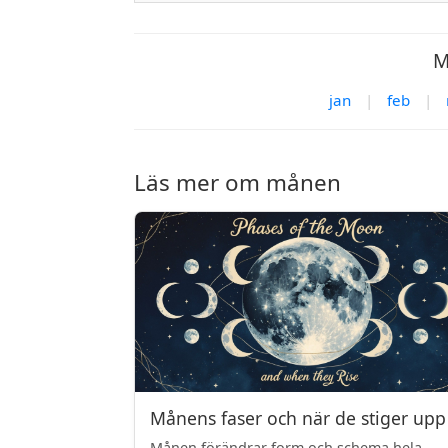
M
jan
|
feb
|
Läs mer om månen
Månens faser och när de stiger upp
Månen förändrar form och schema hela