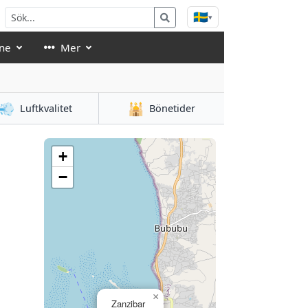
🇸🇪
▾
ne
Mer
💨
🕌
Luftkvalitet
Bönetider
+
−
×
Zanzibar