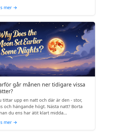
äs mer
→
arför går månen ner tidigare vissa
ätter?
 tittar upp en natt och där är den - stor,
us och hängande högt. Nästa natt? Borta
nan du ens har ätit klart midda...
äs mer
→