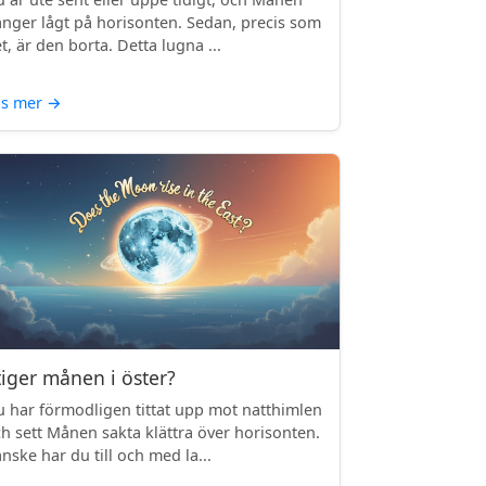
nger lågt på horisonten. Sedan, precis som
t, är den borta. Detta lugna ...
äs mer
→
tiger månen i öster?
 har förmodligen tittat upp mot natthimlen
h sett Månen sakta klättra över horisonten.
nske har du till och med la...