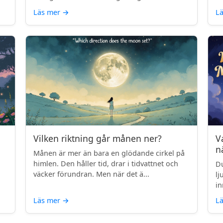
Läs mer
→
L
Vilken riktning går månen ner?
V
n
Månen är mer än bara en glödande cirkel på
himlen. Den håller tid, drar i tidvattnet och
Du
väcker förundran. Men när det ä...
lj
in
Läs mer
→
L