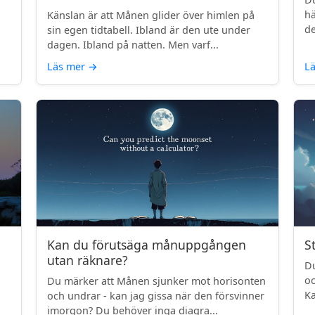
.
hä
Känslan är att Månen glider över himlen på
de
sin egen tidtabell. Ibland är den ute under
dagen. Ibland på natten. Men varf...
Läs mer
→
L
Kan du förutsäga månuppgången
S
utan räknare?
Du
oc
Du märker att Månen sjunker mot horisonten
Ka
och undrar - kan jag gissa när den försvinner
imorgon? Du behöver inga diagra...