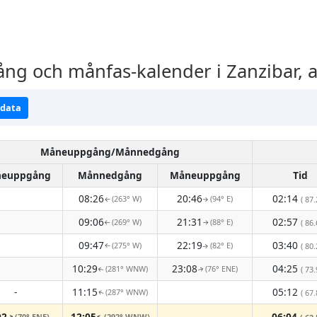
 och månfas-kalender i Zanzibar, a
ndata
Måneuppgång/Månnedgång
euppgång
Månnedgång
Måneuppgång
Tid
08:26
20:46
02:14
(263° W)
(94° E)
( 87.
↑
↑
09:06
21:31
02:57
(269° W)
(88° E)
( 86.
↑
↑
09:47
22:19
03:40
(275° W)
(82° E)
( 80.
↑
↑
10:29
23:08
04:25
(281° WNW)
(76° ENE)
( 73.
↑
↑
-
11:15
05:12
(287° WNW)
( 67.
↑
02
12:05
06:04
(70° ENE)
(292° WNW)