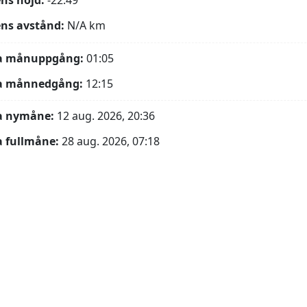
ns höjd:
-22.49°
ns avstånd:
N/A
km
a månuppgång:
01:05
a månnedgång:
12:15
a nymåne:
12 aug. 2026, 20:36
 fullmåne:
28 aug. 2026, 07:18