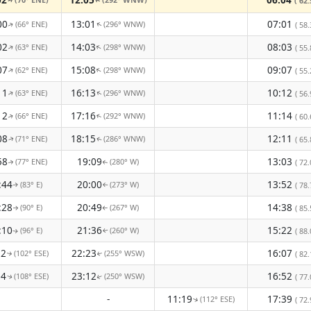
( 62.
↑
↑
00
13:01
07:01
(66° ENE)
(296° WNW)
( 58.
↑
↑
02
14:03
08:03
(63° ENE)
(298° WNW)
↑
( 55.
↑
07
15:08
09:07
(62° ENE)
(298° WNW)
↑
↑
( 55.
11
16:13
10:12
(63° ENE)
(296° WNW)
( 56.
↑
↑
12
17:16
11:14
(66° ENE)
(292° WNW)
( 60.
↑
↑
08
18:15
12:11
(71° ENE)
(286° WNW)
( 65.
↑
↑
58
19:09
13:03
(77° ENE)
(280° W)
( 72.
↑
↑
:44
20:00
13:52
(83° E)
(273° W)
( 78.
↑
↑
:28
20:49
14:38
(90° E)
(267° W)
( 85.
↑
↑
:10
21:36
15:22
(96° E)
(260° W)
( 88.
↑
↑
52
22:23
16:07
(102° ESE)
(255° WSW)
( 82.
↑
↑
34
23:12
16:52
(108° ESE)
(250° WSW)
( 77.
↑
↑
-
11:19
17:39
(112° ESE)
( 72.
↑