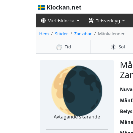
🇸🇪 Klockan.net
Världsklocka
Tidsverktyg
Hem
Städer
Zanzibar
Månkalender
⏱️
☀️
Tid
Sol
🌘
Må
Zan
Nuvar
Månf
Belys
Avtagande skärande
Månen