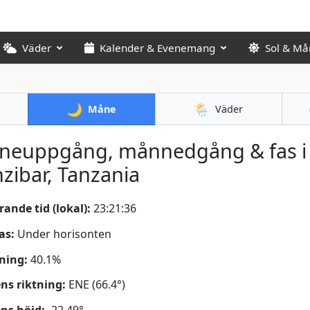
Väder
Kalender & Evenemang
Sol & Må
🌙
🌦️
Måne
Väder
neuppgång, månnedgång & fas i
zibar, Tanzania
ande tid (lokal):
23:21:37
as:
Under horisonten
ning:
40.1%
s riktning:
ENE (66.4°)