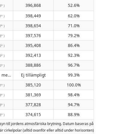
396,868
52.6%
8° )
398,449
62.0%
1° )
398,654
71.0%
7° )
397,576
79.2%
8° )
395,408
86.4%
2° )
392,413
92.3%
9° )
388,886
96.7%
6° )
Passerar inte meridianen
Ej tillämpligt
99.3%
( Ej tillämpligt )
385,120
100.0%
1° )
381,369
98.4%
8° )
377,828
94.7%
3° )
374,615
88.9%
8° )
nsyn till jordens atmosfäriska brytning. Datum baseras på den gregorianska kal
är cirkelpolar (alltid ovanför eller alltid under horisonten). Två månuppgångar