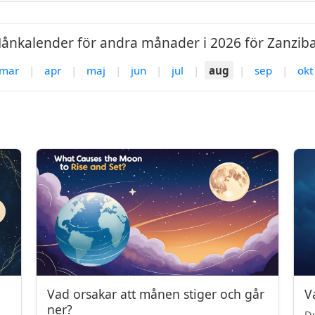
ånkalender för andra månader i 2026 för Zanziba
mar
|
apr
|
maj
|
jun
|
jul
|
aug
|
sep
|
okt
Vad orsakar att månen stiger och går
V
ner?
Du