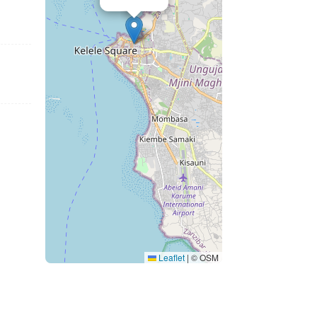
Leaflet
|
© OSM