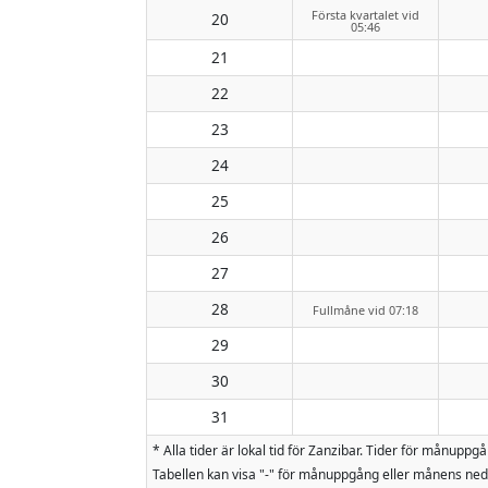
Första kvartalet vid
20
05:46
21
22
23
24
25
26
27
28
Fullmåne vid 07:18
29
30
31
* Alla tider är lokal tid för Zanzibar. Tider för mån
Tabellen kan visa "-" för månuppgång eller månens nedg