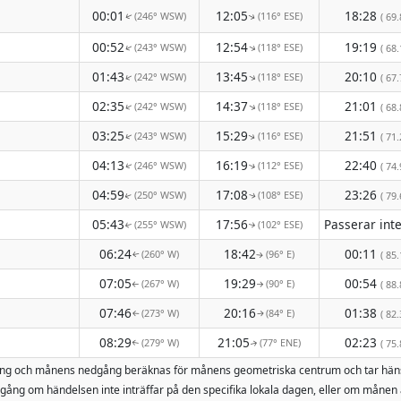
00:01
12:05
18:28
(246° WSW)
(116° ESE)
( 69.
↑
↑
00:52
12:54
19:19
(243° WSW)
(118° ESE)
↑
( 68.
↑
01:43
13:45
20:10
(242° WSW)
(118° ESE)
↑
↑
( 67.
02:35
14:37
21:01
(242° WSW)
(118° ESE)
↑
↑
( 68.
03:25
15:29
21:51
(243° WSW)
(116° ESE)
( 71.
↑
↑
04:13
16:19
22:40
(246° WSW)
(112° ESE)
( 74.
↑
↑
04:59
17:08
23:26
(250° WSW)
(108° ESE)
( 79.
↑
↑
05:43
17:56
(255° WSW)
(102° ESE)
↑
↑
06:24
18:42
00:11
(260° W)
(96° E)
( 85.
↑
↑
07:05
19:29
00:54
(267° W)
(90° E)
( 88.
↑
↑
07:46
20:16
01:38
(273° W)
(84° E)
( 82.
↑
↑
08:29
21:05
02:23
(279° W)
(77° ENE)
( 75.
↑
↑
uppgång och månens nedgång beräknas för månens geometriska centrum och tar hä
ång om händelsen inte inträffar på den specifika lokala dagen, eller om månen 