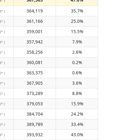
5° )
364,119
35.7%
3° )
361,166
25.0%
8° )
359,001
15.5%
2° )
357,942
7.9%
9° )
358,256
2.6%
6° )
360,081
0.2%
8° )
363,375
0.6%
0° )
367,905
3.6%
7° )
373,289
8.8%
5° )
379,053
15.9%
0° )
384,704
24.2%
1° )
389,789
33.4%
0° )
393,932
43.0%
9° )