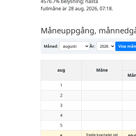
4576.7% belysning; nästa
fullmåne är 28 aug. 2026, 07:18.
Måneuppgång, månnedgång
Månad:
År:
Visa må
aug
Måne
Mån
1
2
3
4
5
Tredje kvartalet vid
6
00: