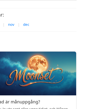
r:
|
nov
|
dec
ad är månuppgång?
 är ute sent eller uppe tidigt, och Månen