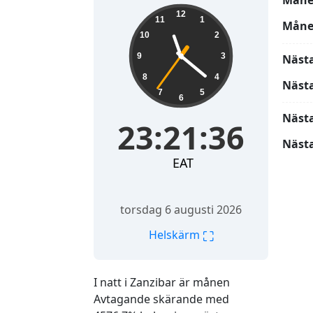
Måne
23:21:37
12
11
1
Måne
10
2
9
3
Näst
8
4
Näst
7
5
6
Näst
23:21:37
Nästa
EAT
torsdag 6 augusti 2026
⛶
Helskärm
I natt i Zanzibar är månen
Avtagande skärande med