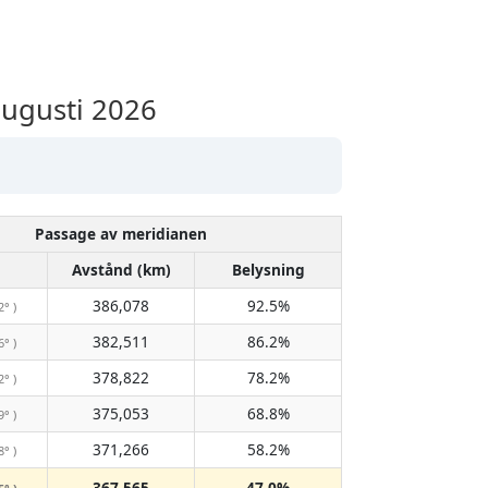
ugusti 2026
Passage av meridianen
Avstånd (km)
Belysning
386,078
92.5%
2° )
382,511
86.2%
6° )
378,822
78.2%
2° )
375,053
68.8%
9° )
371,266
58.2%
8° )
367,565
47.0%