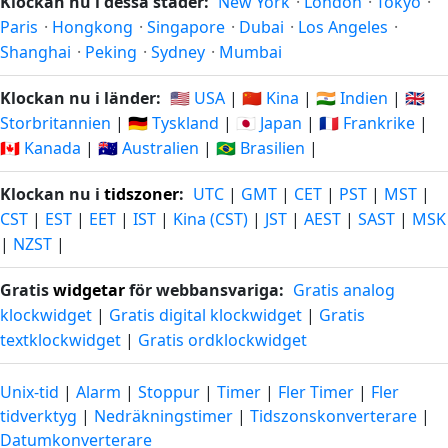
Klockan nu i dessa städer:
New York
·
London
·
Tokyo
·
Paris
·
Hongkong
·
Singapore
·
Dubai
·
Los Angeles
·
Shanghai
·
Peking
·
Sydney
·
Mumbai
Klockan nu i länder:
🇺🇸 USA
|
🇨🇳 Kina
|
🇮🇳 Indien
|
🇬🇧
Storbritannien
|
🇩🇪 Tyskland
|
🇯🇵 Japan
|
🇫🇷 Frankrike
|
🇨🇦 Kanada
|
🇦🇺 Australien
|
🇧🇷 Brasilien
|
Klockan nu i
tidszoner
:
UTC
|
GMT
|
CET
|
PST
|
MST
|
CST
|
EST
|
EET
|
IST
|
Kina (CST)
|
JST
|
AEST
|
SAST
|
MSK
|
NZST
|
Gratis
widgetar
för webbansvariga:
Gratis analog
klockwidget
|
Gratis digital klockwidget
|
Gratis
textklockwidget
|
Gratis ordklockwidget
Unix-tid
|
Alarm
|
Stoppur
|
Timer
|
Fler Timer
|
Fler
tidverktyg
|
Nedräkningstimer
|
Tidszonskonverterare
|
Datumkonverterare