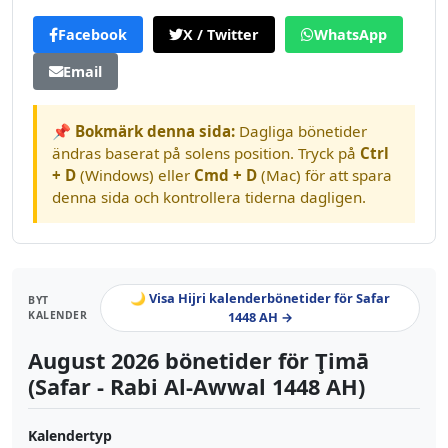
Facebook
X / Twitter
WhatsApp
Email
📌 Bokmärk denna sida:
Dagliga bönetider
ändras baserat på solens position. Tryck på
Ctrl
+ D
(Windows) eller
Cmd + D
(Mac) för att spara
denna sida och kontrollera tiderna dagligen.
🌙 Visa Hijri kalenderbönetider för Safar
BYT
KALENDER
1448 AH →
August 2026 bönetider för Ţimā
(Safar - Rabi Al-Awwal 1448 AH)
Kalendertyp