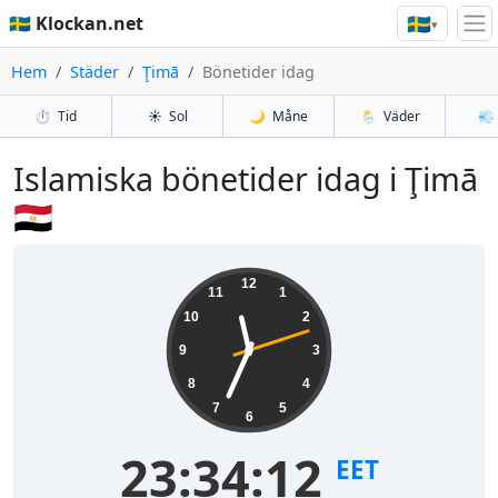
🇸🇪
🇸🇪 Klockan.net
▾
Hem
Städer
Ţimā
Bönetider idag
⏱️
Tid
☀️
Sol
🌙
Måne
🌦️
Väder
💨
Islamiska bönetider idag i Ţimā
🇪🇬
12
11
1
10
2
9
3
8
4
7
5
6
23:34:12
EET