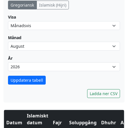
Gregoriansk
Islamisk (Hijri)
Visa
Månad
År
Uppdatera tabell
Ladda ner CSV
Islamiskt
Datum
datum
Fajr
Soluppgång
Dhuhr
Asr