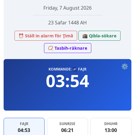
Friday, 7 August 2026
23 Safar 1448 AH
⏰ Ställ in alarm för Ţimā
🕋 Qibla-sökare
📿 Tasbih-räknare
⚙️
KOMMANDE: 🌌 FAJR
03:54
FAJR
SUNRISE
DHUHR
04:53
06:21
13:00