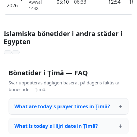
05:10
06:33
12:54
16:
Awwal
2026
1448
Islamiska bönetider i andra städer i
Egypten
Bönetider i Ţimā — FAQ
Svar uppdateras dagligen baserat på dagens faktiska
bönestider i Ţimā.
What are today's prayer times in Ţimā?
What is today's Hijri date in Ţimā?