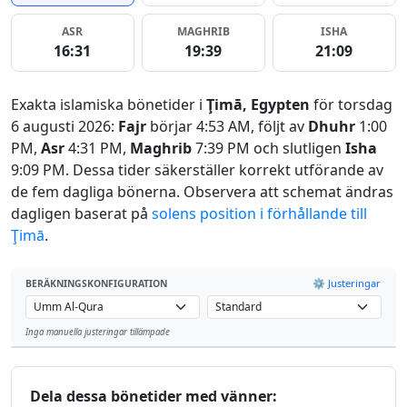
ASR
MAGHRIB
ISHA
16:31
19:39
21:09
Exakta islamiska bönetider i
Ţimā, Egypten
för torsdag
6 augusti 2026:
Fajr
börjar 4:53 AM, följt av
Dhuhr
1:00
PM,
Asr
4:31 PM,
Maghrib
7:39 PM och slutligen
Isha
9:09 PM. Dessa tider säkerställer korrekt utförande av
de fem dagliga bönerna. Observera att schemat ändras
dagligen baserat på
solens position i förhållande till
Ţimā
.
⚙️ Justeringar
BERÄKNINGSKONFIGURATION
Inga manuella justeringar tillämpade
Leaflet
Dela dessa bönetider med vänner: