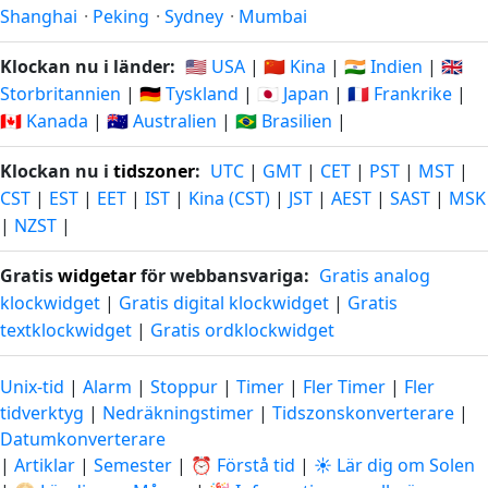
Shanghai
·
Peking
·
Sydney
·
Mumbai
Klockan nu i länder:
🇺🇸 USA
|
🇨🇳 Kina
|
🇮🇳 Indien
|
🇬🇧
Storbritannien
|
🇩🇪 Tyskland
|
🇯🇵 Japan
|
🇫🇷 Frankrike
|
🇨🇦 Kanada
|
🇦🇺 Australien
|
🇧🇷 Brasilien
|
Klockan nu i
tidszoner
:
UTC
|
GMT
|
CET
|
PST
|
MST
|
CST
|
EST
|
EET
|
IST
|
Kina (CST)
|
JST
|
AEST
|
SAST
|
MSK
|
NZST
|
Gratis
widgetar
för webbansvariga:
Gratis analog
klockwidget
|
Gratis digital klockwidget
|
Gratis
textklockwidget
|
Gratis ordklockwidget
Unix-tid
|
Alarm
|
Stoppur
|
Timer
|
Fler Timer
|
Fler
tidverktyg
|
Nedräkningstimer
|
Tidszonskonverterare
|
Datumkonverterare
|
Artiklar
|
Semester
|
⏰ Förstå tid
|
☀️ Lär dig om Solen