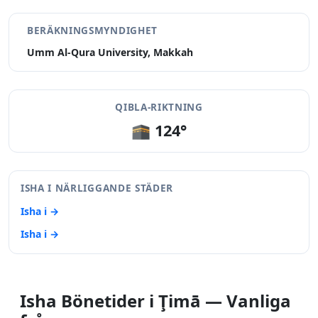
BERÄKNINGSMYNDIGHET
Umm Al-Qura University, Makkah
QIBLA-RIKTNING
🕋 124°
ISHA I NÄRLIGGANDE STÄDER
Isha i →
Isha i →
Isha Bönetider i Ţimā — Vanliga