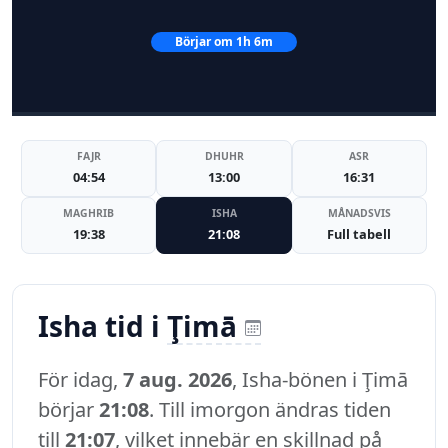
Börjar om 1h 6m
FAJR
DHUHR
ASR
04:54
13:00
16:31
MAGHRIB
ISHA
MÅNADSVIS
19:38
21:08
Full tabell
Isha tid i
Ţimā
För idag,
7 aug. 2026
, Isha-bönen i Ţimā
börjar
21:08
. Till imorgon ändras tiden
till
21:07
, vilket innebär en skillnad på