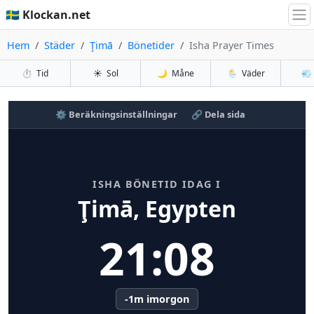
🇸🇪 Klockan.net
Hem
Städer
Ţimā
Bönetider
Isha Prayer Times
⏱️
Tid
☀️
Sol
🌙
Måne
🌦️
Väder
💨
⚙️ Beräkningsinställningar
🔗 Dela sida
ISHA BÖNETID IDAG I
Ţimā, Egypten
21:08
-1m imorgon