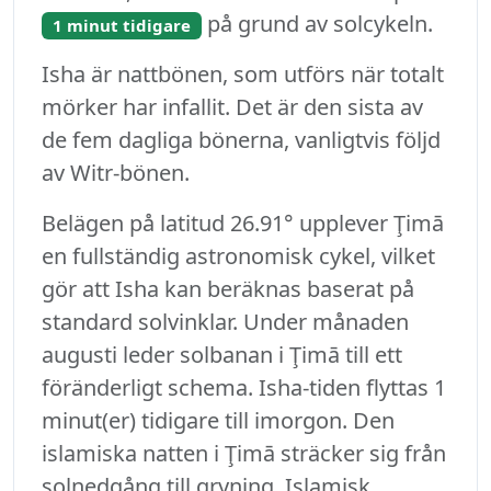
på grund av solcykeln.
1 minut tidigare
Isha är nattbönen, som utförs när totalt
mörker har infallit. Det är den sista av
de fem dagliga bönerna, vanligtvis följd
av Witr-bönen.
Belägen på latitud 26.91° upplever Ţimā
en fullständig astronomisk cykel, vilket
gör att Isha kan beräknas baserat på
standard solvinklar. Under månaden
augusti leder solbanan i Ţimā till ett
föränderligt schema. Isha-tiden flyttas 1
minut(er) tidigare till imorgon. Den
islamiska natten i Ţimā sträcker sig från
solnedgång till gryning. Islamisk