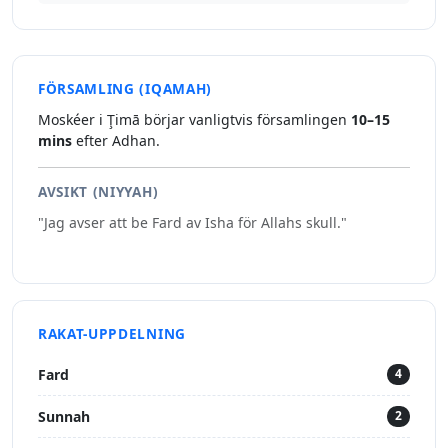
FÖRSAMLING (IQAMAH)
Moskéer i Ţimā börjar vanligtvis församlingen
10–15
mins
efter Adhan.
AVSIKT (NIYYAH)
"Jag avser att be Fard av Isha för Allahs skull."
RAKAT-UPPDELNING
Fard
4
Sunnah
2