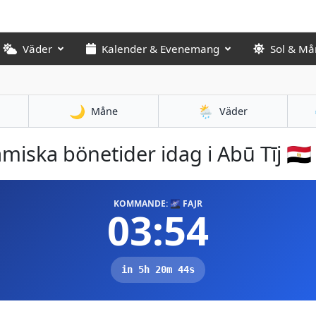
Väder
Kalender & Evenemang
Sol & Må
🌙
🌦️
Måne
Väder
amiska bönetider idag i Abū Tīj 🇪🇬
KOMMANDE: 🌌 FAJR
03:54
in 5h 20m 43s