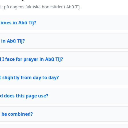
t på dagens faktiska bönestider i Abū Tīj.
imes in Abū Tīj?
 in Abū Tīj?
I face for prayer in Abū Tīj?
 slightly from day to day?
d does this page use?
rs be combined?