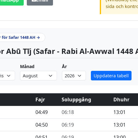
sida och kontro
r för Safar 1448 AH →
r Abū Tīj (Safar - Rabi Al-Awwal 1448 
Månad
År
Uppdatera tabell
Fajr
Soluppgång
Dhuhr
04:49
06:18
13:01
04:50
06:19
13:01
04:51
06:19
13:00