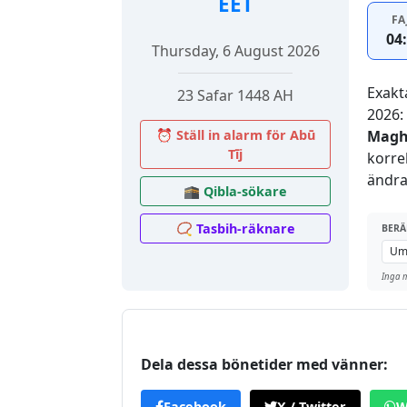
EET
FA
04
Thursday, 6 August 2026
Exakt
23 Safar 1448 AH
2026:
⏰ Ställ in alarm för Abū
Magh
Tīj
korre
ändra
🕋 Qibla-sökare
📿 Tasbih-räknare
BERÄ
Inga m
Dela dessa bönetider med vänner:
Facebook
X / Twitter
W