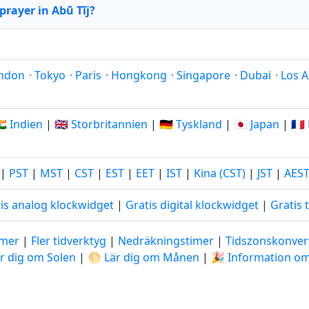
prayer in Abū Tīj?
ndon
·
Tokyo
·
Paris
·
Hongkong
·
Singapore
·
Dubai
·
Los A
🇳 Indien
|
🇬🇧 Storbritannien
|
🇩🇪 Tyskland
|
🇯🇵 Japan
|
🇫
|
PST
|
MST
|
CST
|
EST
|
EET
|
IST
|
Kina (CST)
|
JST
|
AES
is analog klockwidget
|
Gratis digital klockwidget
|
Gratis 
imer
|
Fler tidverktyg
|
Nedräkningstimer
|
Tidszonskonver
är dig om Solen
|
🌕 Lär dig om Månen
|
🎉 Information o