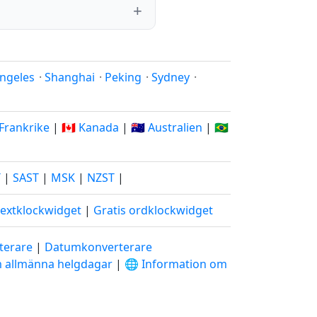
ngeles
·
Shanghai
·
Peking
·
Sydney
·
 Frankrike
|
🇨🇦 Kanada
|
🇦🇺 Australien
|
🇧🇷
T
|
SAST
|
MSK
|
NZST
|
textklockwidget
|
Gratis ordklockwidget
terare
|
Datumkonverterare
m allmänna helgdagar
|
🌐 Information om