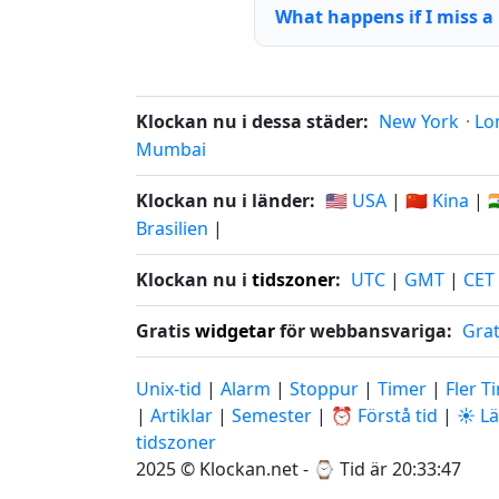
What happens if I miss a 
Klockan nu i dessa städer:
New York
·
Lo
Mumbai
Klockan nu i länder:
🇺🇸 USA
|
🇨🇳 Kina
|

Brasilien
|
Klockan nu i
tidszoner
:
UTC
|
GMT
|
CET
Gratis
widgetar
för webbansvariga:
Grat
Unix-tid
|
Alarm
|
Stoppur
|
Timer
|
Fler T
|
Artiklar
|
Semester
|
⏰ Förstå tid
|
☀️ L
tidszoner
2025 © Klockan.net - ⌚
Tid är 20:33:47