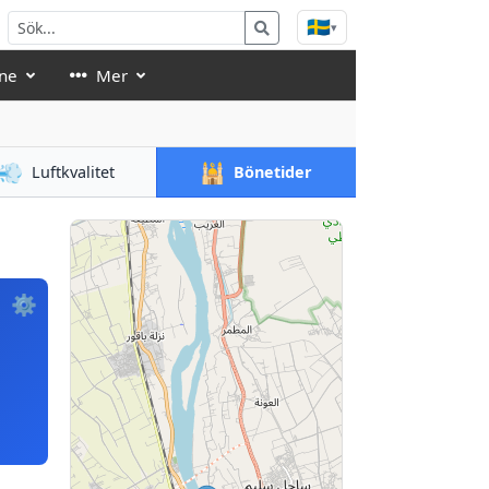
🇸🇪
▾
ne
Mer
💨
🕌
Luftkvalitet
Bönetider
⚙️