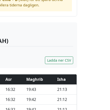
llera tiderna dagligen.
AH)
Ladda ner CSV
Asr
Maghrib
Isha
16:32
19:43
21:13
16:32
19:42
21:12
16:32
19:42
21:12