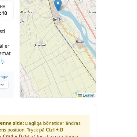
SHA
:10
sti
äller
hemat
īj
.
ringar
Leaflet
enna sida:
Dagliga bönetider ändras
ens position. Tryck på
Ctrl + D
er
Cmd + D
(Mac) för att spara denna