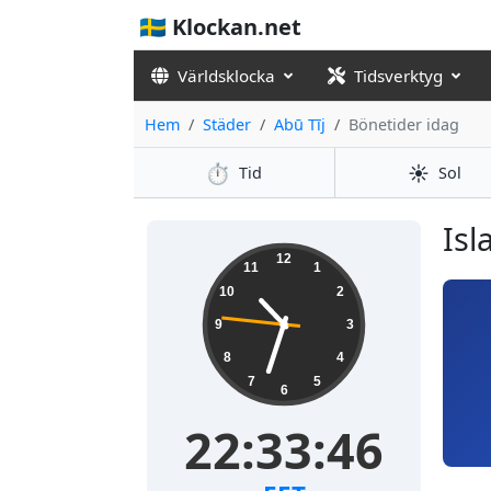
🇸🇪 Klockan.net
Världsklocka
Tidsverktyg
Hem
Städer
Abū Tīj
Bönetider idag
⏱️
☀️
Tid
Sol
Isl
12
11
1
10
2
9
3
8
4
7
5
6
22:33:47