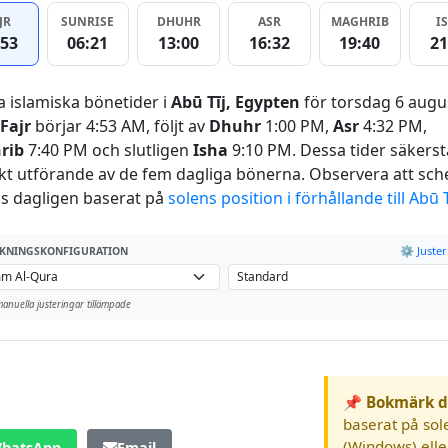
JR
SUNRISE
DHUHR
ASR
MAGHRIB
I
:53
06:21
13:00
16:32
19:40
21
a islamiska bönetider i
Abū Tīj, Egypten
för torsdag 6 augu
Fajr
börjar 4:53 AM, följt av
Dhuhr
1:00 PM,
Asr
4:32 PM,
rib
7:40 PM och slutligen
Isha
9:10 PM. Dessa tider säkerst
kt utförande av de fem dagliga bönerna. Observera att sc
s dagligen baserat på
solens position i förhållande till Abū T
⚙️ Juste
KNINGSKONFIGURATION
anuella justeringar tillämpade
📌 Bokmärk d
baserat på sol
(Windows) ell
hatsApp
Email