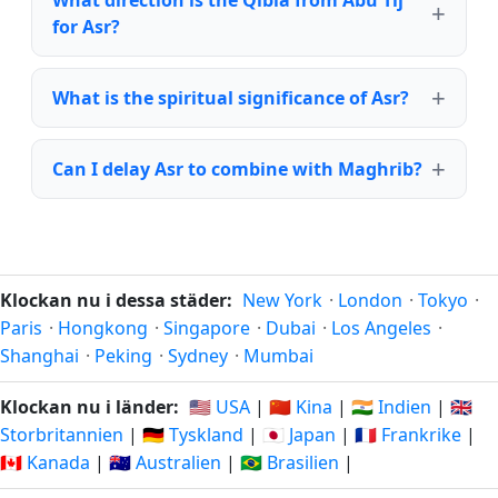
What direction is the Qibla from Abū Tīj
for Asr?
What is the spiritual significance of Asr?
Can I delay Asr to combine with Maghrib?
Klockan nu i dessa städer:
New York
·
London
·
Tokyo
·
Paris
·
Hongkong
·
Singapore
·
Dubai
·
Los Angeles
·
Shanghai
·
Peking
·
Sydney
·
Mumbai
Klockan nu i länder:
🇺🇸 USA
|
🇨🇳 Kina
|
🇮🇳 Indien
|
🇬🇧
Storbritannien
|
🇩🇪 Tyskland
|
🇯🇵 Japan
|
🇫🇷 Frankrike
|
🇨🇦 Kanada
|
🇦🇺 Australien
|
🇧🇷 Brasilien
|