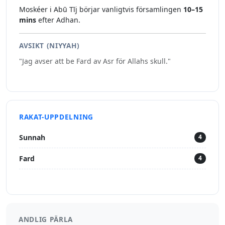
Moskéer i Abū Tīj börjar vanligtvis församlingen
10–15
mins
efter Adhan.
AVSIKT (NIYYAH)
"Jag avser att be Fard av Asr för Allahs skull."
RAKAT-UPPDELNING
Sunnah
4
Fard
4
ANDLIG PÄRLA