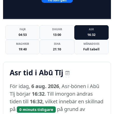
Tid som gått
FAJR
DHUHR
ASR
04:53
13:00
16:32
MAGHRIB
ISHA
MÅNADSVIS
19:40
21:10
Full tabell
Asr tid i
Abū Tīj
För idag,
6 aug. 2026
, Asr-bönen i Abū
Tīj börjar
16:32
. Till imorgon ändras
tiden till
16:32
, vilket innebär en skillnad
på
på grund av
0 minuts tidigare