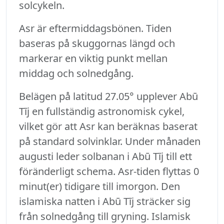
solcykeln.
Asr är eftermiddagsbönen. Tiden
baseras på skuggornas längd och
markerar en viktig punkt mellan
middag och solnedgång.
Belägen på latitud 27.05° upplever Abū
Tīj en fullständig astronomisk cykel,
vilket gör att Asr kan beräknas baserat
på standard solvinklar. Under månaden
augusti leder solbanan i Abū Tīj till ett
föränderligt schema. Asr-tiden flyttas 0
minut(er) tidigare till imorgon. Den
islamiska natten i Abū Tīj sträcker sig
från solnedgång till gryning. Islamisk