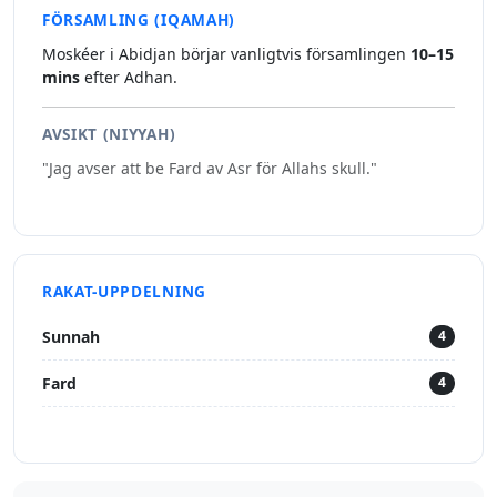
FÖRSAMLING (IQAMAH)
Moskéer i Abidjan börjar vanligtvis församlingen
10–15
mins
efter Adhan.
AVSIKT (NIYYAH)
"Jag avser att be Fard av Asr för Allahs skull."
RAKAT-UPPDELNING
Sunnah
4
Fard
4