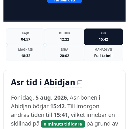
Tid som gått
FAJR
DHUHR
ASR
04:57
12:22
15:42
MAGHRIB
ISHA
MÅNADSVIS
18:32
20:02
Full tabell
Asr tid i
Abidjan
För idag,
5 aug. 2026
, Asr-bönen i
Abidjan börjar
15:42
. Till imorgon
ändras tiden till
15:41
, vilket innebär en
skillnad på
på grund av
0 minuts tidigare