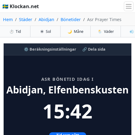
🇸🇪 Klockan.net
Hem
Städer
Abidjan
Bönetider
Asr Prayer Times
⏱️
Tid
☀️
Sol
🌙
Måne
🌦️
Väder
💨
⚙️ Beräkningsinställningar
🔗 Dela sida
ASR BÖNETID IDAG I
Abidjan, Elfenbenskusten
15:42