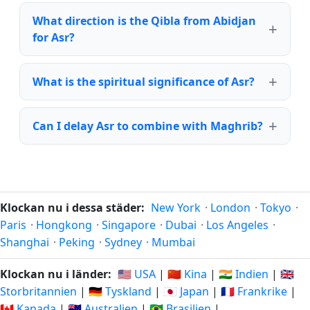
What direction is the Qibla from Abidjan
for Asr?
What is the spiritual significance of Asr?
Can I delay Asr to combine with Maghrib?
Klockan nu i dessa städer:
New York
·
London
·
Tokyo
·
Paris
·
Hongkong
·
Singapore
·
Dubai
·
Los Angeles
·
Shanghai
·
Peking
·
Sydney
·
Mumbai
Klockan nu i länder:
🇺🇸 USA
|
🇨🇳 Kina
|
🇮🇳 Indien
|
🇬🇧
Storbritannien
|
🇩🇪 Tyskland
|
🇯🇵 Japan
|
🇫🇷 Frankrike
|
🇨🇦 Kanada
|
🇦🇺 Australien
|
🇧🇷 Brasilien
|