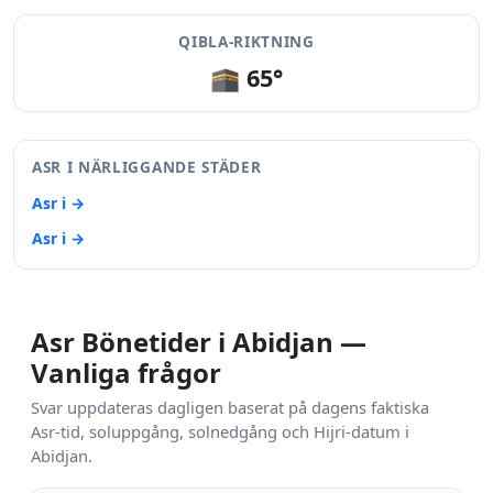
QIBLA-RIKTNING
🕋 65°
ASR I NÄRLIGGANDE STÄDER
Asr i →
Asr i →
Asr Bönetider i Abidjan —
Vanliga frågor
Svar uppdateras dagligen baserat på dagens faktiska
Asr-tid, soluppgång, solnedgång och Hijri-datum i
Abidjan.