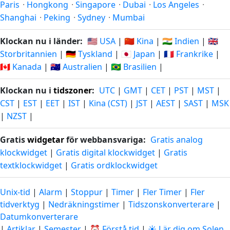
Paris
·
Hongkong
·
Singapore
·
Dubai
·
Los Angeles
·
Shanghai
·
Peking
·
Sydney
·
Mumbai
Klockan nu i länder:
🇺🇸 USA
|
🇨🇳 Kina
|
🇮🇳 Indien
|
🇬🇧
Storbritannien
|
🇩🇪 Tyskland
|
🇯🇵 Japan
|
🇫🇷 Frankrike
|
🇨🇦 Kanada
|
🇦🇺 Australien
|
🇧🇷 Brasilien
|
Klockan nu i
tidszoner
:
UTC
|
GMT
|
CET
|
PST
|
MST
|
CST
|
EST
|
EET
|
IST
|
Kina (CST)
|
JST
|
AEST
|
SAST
|
MSK
|
NZST
|
Gratis
widgetar
för webbansvariga:
Gratis analog
klockwidget
|
Gratis digital klockwidget
|
Gratis
textklockwidget
|
Gratis ordklockwidget
Unix-tid
|
Alarm
|
Stoppur
|
Timer
|
Fler Timer
|
Fler
tidverktyg
|
Nedräkningstimer
|
Tidszonskonverterare
|
Datumkonverterare
|
Artiklar
|
Semester
|
⏰ Förstå tid
|
☀️ Lär dig om Solen