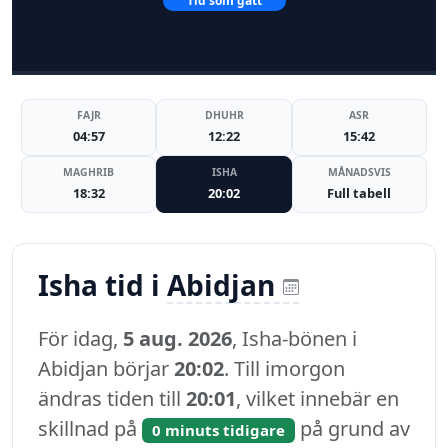
Tid som gått
FAJR
DHUHR
ASR
04:57
12:22
15:42
MAGHRIB
ISHA
MÅNADSVIS
18:32
20:02
Full tabell
Isha tid i
Abidjan
För idag,
5 aug. 2026
, Isha-bönen i
Abidjan börjar
20:02
. Till imorgon
ändras tiden till
20:01
, vilket innebär en
skillnad på
på grund av
0 minuts tidigare