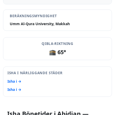
BERÄKNINGSMYNDIGHET
Umm Al-Qura University, Makkah
QIBLA-RIKTNING
🕋 65°
ISHA I NÄRLIGGANDE STÄDER
Isha i →
Isha i →
Isha Bönetider i Abidjan —