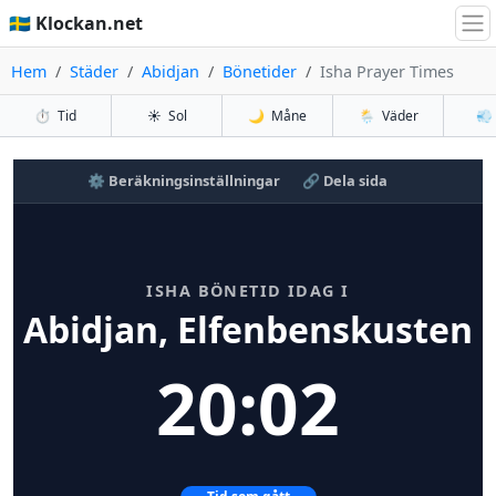
🇸🇪 Klockan.net
Hem
Städer
Abidjan
Bönetider
Isha Prayer Times
⏱️
Tid
☀️
Sol
🌙
Måne
🌦️
Väder
💨
⚙️ Beräkningsinställningar
🔗 Dela sida
ISHA BÖNETID IDAG I
Abidjan, Elfenbenskusten
20:02