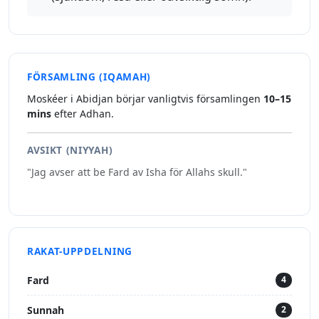
FÖRSAMLING (IQAMAH)
Moskéer i Abidjan börjar vanligtvis församlingen
10–15
mins
efter Adhan.
AVSIKT (NIYYAH)
"Jag avser att be Fard av Isha för Allahs skull."
RAKAT-UPPDELNING
Fard
4
Sunnah
2