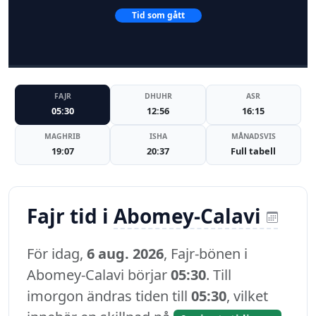
Tid som gått
FAJR
DHUHR
ASR
05:30
12:56
16:15
MAGHRIB
ISHA
MÅNADSVIS
19:07
20:37
Full tabell
Fajr tid i
Abomey-Calavi
För idag,
6 aug. 2026
, Fajr-bönen i
Abomey-Calavi börjar
05:30
. Till
imorgon ändras tiden till
05:30
, vilket