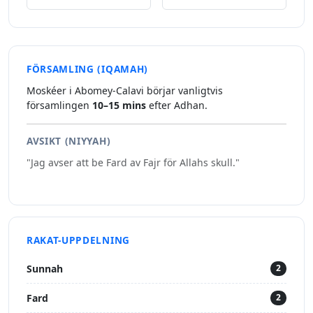
FÖRSAMLING (IQAMAH)
Moskéer i Abomey-Calavi börjar vanligtvis
församlingen
10–15 mins
efter Adhan.
AVSIKT (NIYYAH)
"Jag avser att be Fard av Fajr för Allahs skull."
RAKAT-UPPDELNING
Sunnah
2
Fard
2