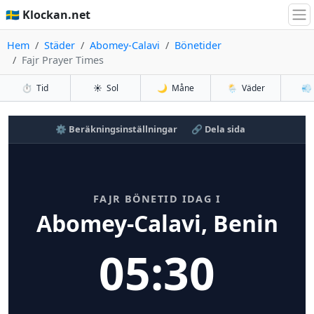
🇸🇪 Klockan.net
Hem
Städer
Abomey-Calavi
Bönetider
Fajr Prayer Times
⏱️
Tid
☀️
Sol
🌙
Måne
🌦️
Väder
💨
⚙️ Beräkningsinställningar
🔗 Dela sida
FAJR BÖNETID IDAG I
Abomey-Calavi, Benin
05:30