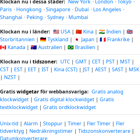
Klockan nu i dessa städer:
New York
·
London
·
Tokyo
·
Paris
·
Hongkong
·
Singapore
·
Dubai
·
Los Angeles
·
Shanghai
·
Peking
·
Sydney
·
Mumbai
Klockan nu i länder:
🇺🇸 USA
|
🇨🇳 Kina
|
🇮🇳 Indien
|
🇬🇧
Storbritannien
|
🇩🇪 Tyskland
|
🇯🇵 Japan
|
🇫🇷 Frankrike
|
🇨🇦 Kanada
|
🇦🇺 Australien
|
🇧🇷 Brasilien
|
Klockan nu i
tidszoner
:
UTC
|
GMT
|
CET
|
PST
|
MST
|
CST
|
EST
|
EET
|
IST
|
Kina (CST)
|
JST
|
AEST
|
SAST
|
MSK
|
NZST
|
Gratis
widgetar
för webbansvariga:
Gratis analog
klockwidget
|
Gratis digital klockwidget
|
Gratis
textklockwidget
|
Gratis ordklockwidget
Unix-tid
|
Alarm
|
Stoppur
|
Timer
|
Fler Timer
|
Fler
tidverktyg
|
Nedräkningstimer
|
Tidszonskonverterare
|
Datumkonverterare