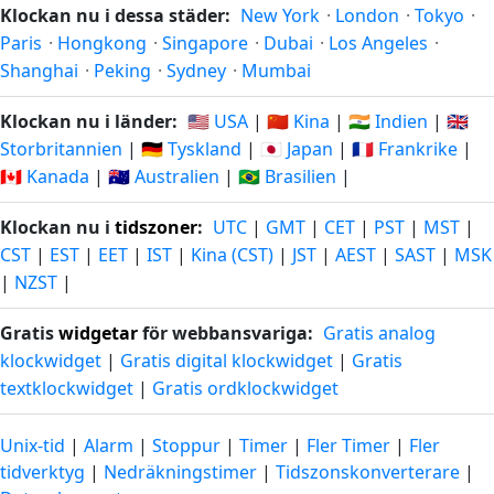
Klockan nu i dessa städer:
New York
·
London
·
Tokyo
·
Paris
·
Hongkong
·
Singapore
·
Dubai
·
Los Angeles
·
Shanghai
·
Peking
·
Sydney
·
Mumbai
Klockan nu i länder:
🇺🇸 USA
|
🇨🇳 Kina
|
🇮🇳 Indien
|
🇬🇧
Storbritannien
|
🇩🇪 Tyskland
|
🇯🇵 Japan
|
🇫🇷 Frankrike
|
🇨🇦 Kanada
|
🇦🇺 Australien
|
🇧🇷 Brasilien
|
Klockan nu i
tidszoner
:
UTC
|
GMT
|
CET
|
PST
|
MST
|
CST
|
EST
|
EET
|
IST
|
Kina (CST)
|
JST
|
AEST
|
SAST
|
MSK
|
NZST
|
Gratis
widgetar
för webbansvariga:
Gratis analog
klockwidget
|
Gratis digital klockwidget
|
Gratis
textklockwidget
|
Gratis ordklockwidget
Unix-tid
|
Alarm
|
Stoppur
|
Timer
|
Fler Timer
|
Fler
tidverktyg
|
Nedräkningstimer
|
Tidszonskonverterare
|