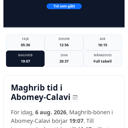
Tid som gått
FAJR
DHUHR
ASR
05:30
12:56
16:15
MAGHRIB
ISHA
MÅNADSVIS
19:07
20:37
Full tabell
Maghrib tid i
Abomey-Calavi
För idag,
6 aug. 2026
, Maghrib-bönen i
Abomey-Calavi börjar
19:07
. Till