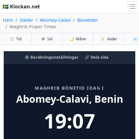
🇸🇪 Klockan.net
Hem
Städer
Abomey-Calavi
Bönetider
Maghrib Prayer Times
⏱️
Tid
☀️
Sol
🌙
Måne
🌦️
Väder
💨
⚙️ Beräkningsinställningar
🔗 Dela sida
MAGHRIB BÖNETID IDAG I
Abomey-Calavi, Benin
19:07